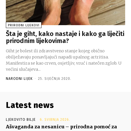
PRIRODNI LIJEKOVI
Šta je giht, kako nastaje i kako ga liječiti
prirodnim lijekovima?
Giht je bolest ili zdravstveno stanje kojeg obično
obilježavaju ponavljajući napadi upalnog artritisa.
Manifestira se kao crven, osjetljiv, vruć i natečen zglob. U
većini slučajeva...
NARODNI LIJEK
-
25. SIJEČNJA 2020.
Latest news
LJEKOVITO BILJE
6. SVIBNJA 2026.
Ašvaganda za nesanicu – prirodna pomoć za