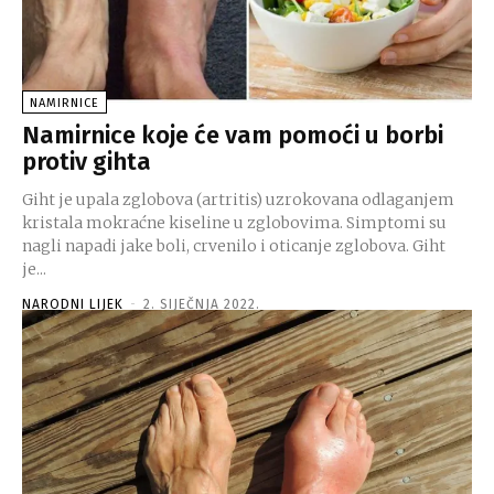
NAMIRNICE
Namirnice koje će vam pomoći u borbi
protiv gihta
Giht je upala zglobova (artritis) uzrokovana odlaganjem
kristala mokraćne kiseline u zglobovima. Simptomi su
nagli napadi jake boli, crvenilo i oticanje zglobova. Giht
je...
NARODNI LIJEK
-
2. SIJEČNJA 2022.