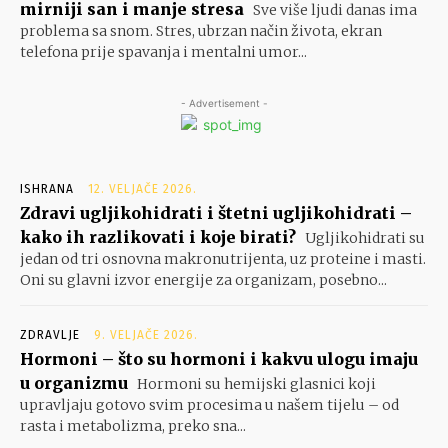
mirniji san i manje stresa
Sve više ljudi danas ima
problema sa snom. Stres, ubrzan način života, ekran
telefona prije spavanja i mentalni umor...
- Advertisement -
ISHRANA
12. VELJAČE 2026.
Zdravi ugljikohidrati i štetni ugljikohidrati –
kako ih razlikovati i koje birati?
Ugljikohidrati su
jedan od tri osnovna makronutrijenta, uz proteine i masti.
Oni su glavni izvor energije za organizam, posebno...
ZDRAVLJE
9. VELJAČE 2026.
Hormoni – što su hormoni i kakvu ulogu imaju
u organizmu
Hormoni su hemijski glasnici koji
upravljaju gotovo svim procesima u našem tijelu – od
rasta i metabolizma, preko sna...