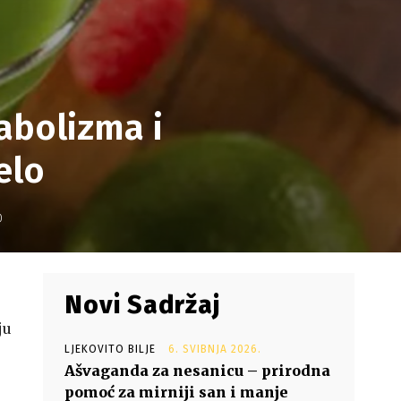
abolizma i
elo
0
Novi Sadržaj
ju
LJEKOVITO BILJE
6. SVIBNJA 2026.
Ašvaganda za nesanicu – prirodna
pomoć za mirniji san i manje