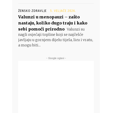
ŽENSKO ZDRAVLJE
5. VELJAČE 2026.
Valunzi u menopauzi – zašto
nastaju, koliko dugo traju i kako
sebi pomoći prirodno
Valunzi su
nagli osjećaji topline koji se najčešće
javljaju u gornjem dijelu tijela, licu i vratu,
a mogu biti...
- Google oglasi -