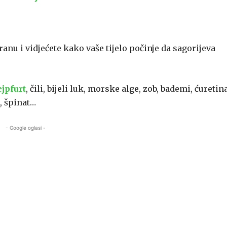
nu i vidjećete kako vaše tijelo počinje da sagorijeva
ejpfurt
, čili, bijeli luk, morske alge, zob, bademi, ćuretina
, špinat…
- Google oglasi -