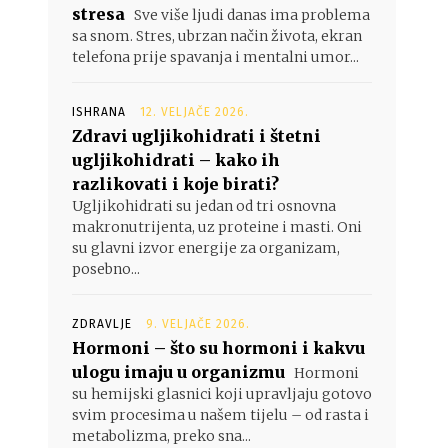
stresa
Sve više ljudi danas ima problema
sa snom. Stres, ubrzan način života, ekran
telefona prije spavanja i mentalni umor...
ISHRANA
12. VELJAČE 2026.
Zdravi ugljikohidrati i štetni
ugljikohidrati – kako ih
razlikovati i koje birati?
Ugljikohidrati su jedan od tri osnovna
makronutrijenta, uz proteine i masti. Oni
su glavni izvor energije za organizam,
posebno...
ZDRAVLJE
9. VELJAČE 2026.
Hormoni – što su hormoni i kakvu
ulogu imaju u organizmu
Hormoni
su hemijski glasnici koji upravljaju gotovo
svim procesima u našem tijelu – od rasta i
metabolizma, preko sna...