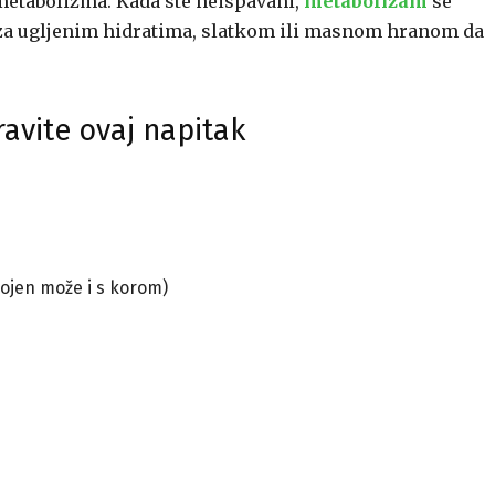
 metabolizma. Kada ste neispavani,
metabolizam
se
e za ugljenim hidratima, slatkom ili masnom hranom da
avite ovaj napitak
gojen može i s korom)