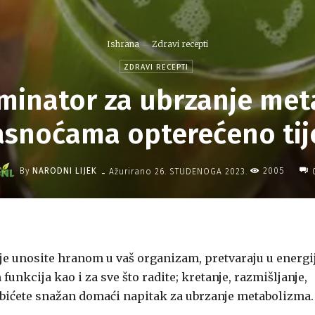
Ishrana
Zdravi recepti
ZDRAVI RECEPTI
rminator za ubrzanje met
snoćama opterećeno tij
-
By
NARODNI LIJEK
2005
Ažurirano
26. STUDENOGA 2023.
je unosite hranom u vaš organizam, pretvaraju u energi
unkcija kao i za sve što radite; kretanje, razmišljanje,
dobićete snažan domaći napitak za ubrzanje metabolizma.