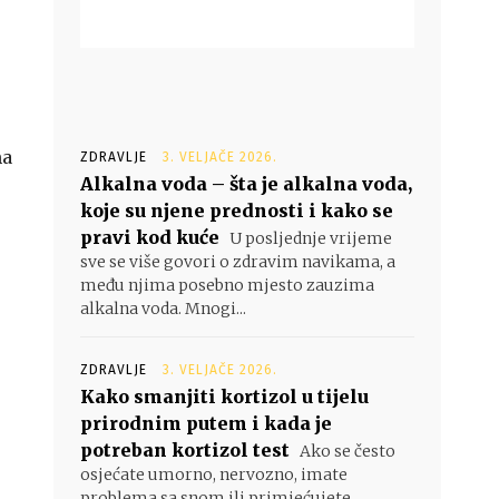
ma
ZDRAVLJE
3. VELJAČE 2026.
Alkalna voda – šta je alkalna voda,
koje su njene prednosti i kako se
pravi kod kuće
U posljednje vrijeme
sve se više govori o zdravim navikama, a
među njima posebno mjesto zauzima
alkalna voda. Mnogi...
ZDRAVLJE
3. VELJAČE 2026.
Kako smanjiti kortizol u tijelu
prirodnim putem i kada je
potreban kortizol test
Ako se često
osjećate umorno, nervozno, imate
problema sa snom ili primjećujete