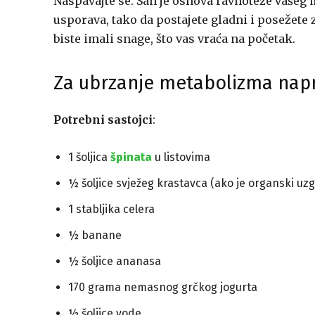
Naspavajte se. San je osnova ravnoteže vašeg
usporava, tako da postajete gladni i posežet
biste imali snage, što vas vraća na početak.
Za ubrzanje metabolizma napr
Potrebni sastojci
:
1 šoljica
špinata
u listovima
½ šoljice svježeg krastavca (ako je organski uz
1 stabljika celera
½ banane
½ šoljice ananasa
170 grama nemasnog grčkog jogurta
½ šoljice vode