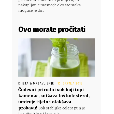
nakupljanje masnoće oko stomaka,
moguće je da...
Ovo morate pročitati
DIJETA & MRŠAVLJENJE
15. SRPNJA 2013.
Čudesni prirodni sok koji topi
kamenac, snižava loš kolesterol,
umiruje tijelo i olakšava
probavu!
Sok stabljike celera pun je
hranjivih tvari te spada...