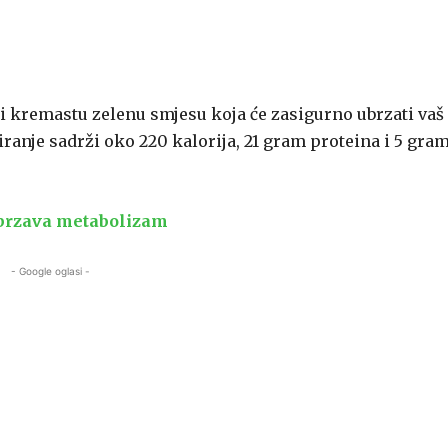
 i kremastu zelenu smjesu koja će zasigurno ubrzati vaš
ranje sadrži oko 220 kalorija, 21 gram proteina i 5 gra
ubrzava metabolizam
- Google oglasi -