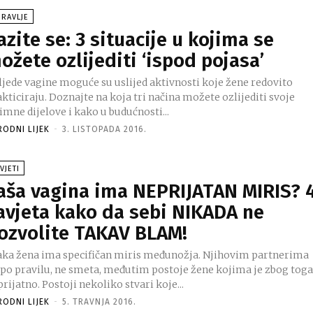
RAVLJE
azite se: 3 situacije u kojima se
ožete ozlijediti ‘ispod pojasa’
ljede vagine moguće su uslijed aktivnosti koje žene redovito
kticiraju. Doznajte na koja tri načina možete ozlijediti svoje
imne dijelove i kako u budućnosti...
RODNI LIJEK
-
3. LISTOPADA 2016.
VJETI
aša vagina ima NEPRIJATAN MIRIS? 
avjeta kako da sebi NIKADA ne
ozvolite TAKAV BLAM!
aka žena ima specifičan miris međunožja. Njihovim partnerima
, po pravilu, ne smeta, međutim postoje žene kojima je zbog tog
neprijatno. Postoji nekoliko stvari koje...
RODNI LIJEK
-
5. TRAVNJA 2016.