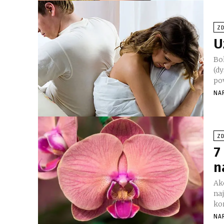
ZD
U
Bo
(dy
pov
NA
ZD
7
n
Ako
naji
kor
NA