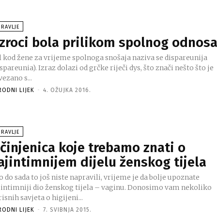
RAVLJE
zroci bola prilikom spolnog odnos
l kod žene za vrijeme spolnoga snošaja naziva se dispareunija
spareunia). Izraz dolazi od grčke riječi dys, što znači nešto što je
ezano s...
RODNI LIJEK
-
4. OŽUJKA 2016.
RAVLJE
 činjenica koje trebamo znati o
ajintimnijem dijelu ženskog tijela
 do sada to još niste napravili, vrijeme je da bolje upoznate
ntimniji dio ženskog tijela – vaginu. Donosimo vam nekoliko
isnih savjeta o higijeni...
RODNI LIJEK
-
7. SVIBNJA 2015.