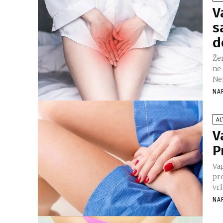
V
s
d
Že
ne
Ne
NA
AL
V
P
Vag
pr
vrl
NA