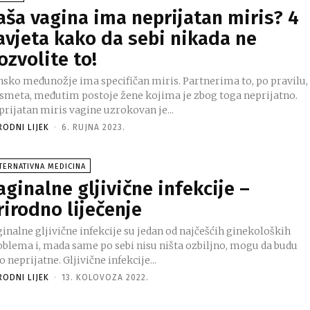
aša vagina ima neprijatan miris? 4
avjeta kako da sebi nikada ne
ozvolite to!
nsko međunožje ima specifičan miris. Partnerima to, po pravilu,
 smeta, međutim postoje žene kojima je zbog toga neprijatno.
prijatan miris vagine uzrokovan je...
RODNI LIJEK
-
6. RUJNA 2023.
TERNATIVNA MEDICINA
aginalne gljivične infekcije –
rirodno liječenje
inalne gljivične infekcije su jedan od najčešćih ginekoloških
oblema i, mada same po sebi nisu ništa ozbiljno, mogu da budu
o neprijatne. Gljivične infekcije...
RODNI LIJEK
-
13. KOLOVOZA 2022.