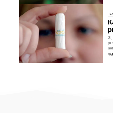
NA
K
p
Glj
pr
nam
NA