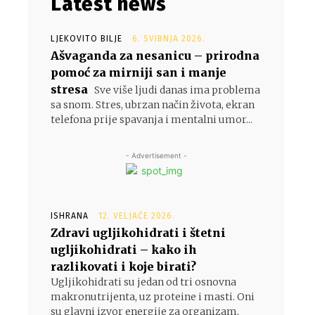
Latest news
LJEKOVITO BILJE
6. SVIBNJA 2026.
Ašvaganda za nesanicu – prirodna
pomoć za mirniji san i manje
stresa
Sve više ljudi danas ima problema
sa snom. Stres, ubrzan način života, ekran
telefona prije spavanja i mentalni umor...
- Advertisement -
ISHRANA
12. VELJAČE 2026.
Zdravi ugljikohidrati i štetni
ugljikohidrati – kako ih
razlikovati i koje birati?
Ugljikohidrati su jedan od tri osnovna
makronutrijenta, uz proteine i masti. Oni
su glavni izvor energije za organizam,