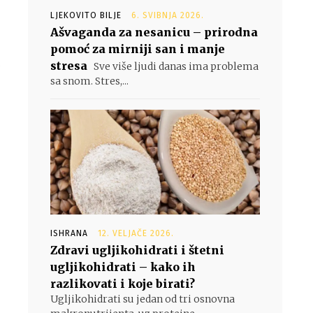
LJEKOVITO BILJE
6. SVIBNJA 2026.
Ašvaganda za nesanicu – prirodna
pomoć za mirniji san i manje
a
stresa
Sve više ljudi danas ima problema
sa snom. Stres,...
ISHRANA
12. VELJAČE 2026.
Zdravi ugljikohidrati i štetni
ugljikohidrati – kako ih
razlikovati i koje birati?
Ugljikohidrati su jedan od tri osnovna