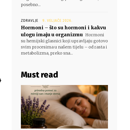
posebno...
ZDRAVLJE
9. VELJAČE 2026.
Hormoni – što su hormoni i kakvu
ulogu imaju u organizmu
Hormoni
su hemijski glasnici koji upravljaju gotovo
svim procesima u našem tijelu – od rasta i
metabolizma, preko sna...
Must read
4
a