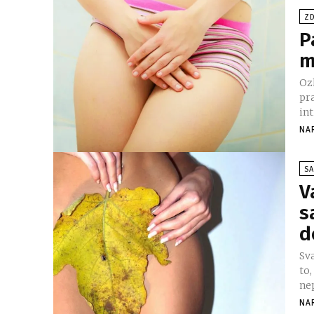
ZD
P
m
Oz
pra
int
NA
SA
V
s
d
Sv
to
NA