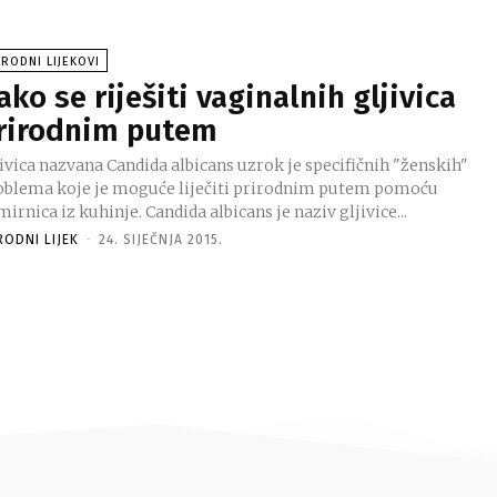
RODNI LIJEKOVI
ako se riješiti vaginalnih gljivica
rirodnim putem
ivica nazvana Candida albicans uzrok je specifičnih "ženskih"
oblema koje je moguće liječiti prirodnim putem pomoću
irnica iz kuhinje. Candida albicans je naziv gljivice...
RODNI LIJEK
-
24. SIJEČNJA 2015.