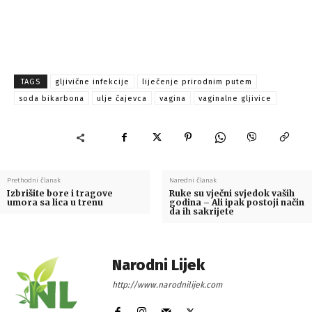
TAGS
gljivične infekcije
liječenje prirodnim putem
soda bikarbona
ulje čajevca
vagina
vaginalne gljivice
Prethodni članak
Naredni članak
Izbrišite bore i tragove
Ruke su vječni svjedok vaših
umora sa lica u trenu
godina – Ali ipak postoji način
da ih sakrijete
Narodni Lijek
http://www.narodnilijek.com