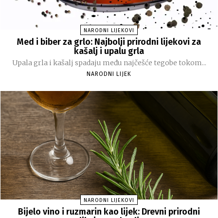
NARODNI LIJEKOVI
Med i biber za grlo: Najbolji prirodni lijekovi za
kašalj i upalu grla
Upala grla i kašalj spadaju među najčešće tegobe tokom...
NARODNI LIJEK
NARODNI LIJEKOVI
Bijelo vino i ruzmarin kao lijek: Drevni prirodni