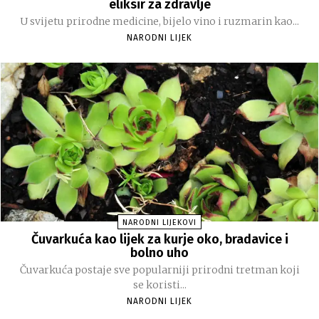
eliksir za zdravlje
U svijetu prirodne medicine, bijelo vino i ruzmarin kao...
NARODNI LIJEK
NARODNI LIJEKOVI
Čuvarkuća kao lijek za kurje oko, bradavice i
bolno uho
Čuvarkuća postaje sve popularniji prirodni tretman koji
se koristi...
NARODNI LIJEK