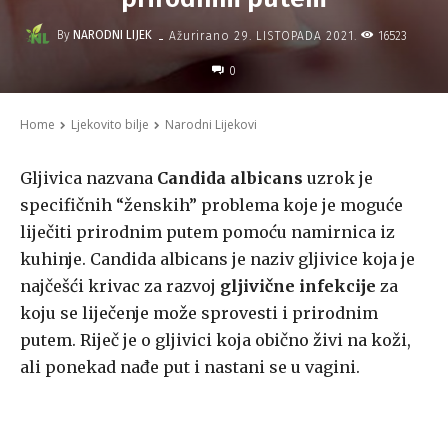
-
By
NARODNI LIJEK
16523
Ažurirano
29. LISTOPADA 2021.
0
Home
Ljekovito bilje
Narodni Lijekovi
Gljivica nazvana
Candida albicans
uzrok je
specifičnih “ženskih” problema koje je moguće
liječiti prirodnim putem pomoću namirnica iz
kuhinje. Candida albicans je naziv gljivice koja je
najčešći krivac za razvoj
gljivične infekcije
za
koju se liječenje može sprovesti i prirodnim
putem. Riječ je o gljivici koja obično živi na koži,
ali ponekad nađe put i nastani se u vagini.