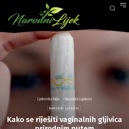
Ljekovito bilje
Narodni Lijekovi
NARODNI LIJEKOVI
Kako se riješiti vaginalnih gljivica
prirodnim putem