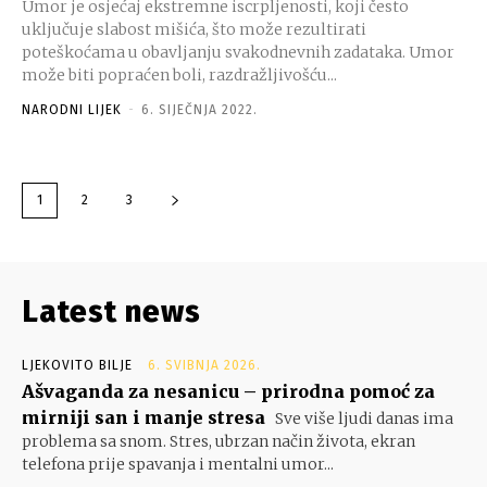
Umor je osjećaj ekstremne iscrpljenosti, koji često
uključuje slabost mišića, što može rezultirati
poteškoćama u obavljanju svakodnevnih zadataka. Umor
može biti popraćen boli, razdražljivošću...
NARODNI LIJEK
-
6. SIJEČNJA 2022.
1
2
3
Latest news
LJEKOVITO BILJE
6. SVIBNJA 2026.
Ašvaganda za nesanicu – prirodna pomoć za
mirniji san i manje stresa
Sve više ljudi danas ima
problema sa snom. Stres, ubrzan način života, ekran
telefona prije spavanja i mentalni umor...