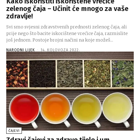
Kako iskoristiti iskorištene vrećice
zelenog čaja – Učinit će mnogo za vaše
zdravlje!
Svi smo svjesni zdravstvenih prednosti zelenog čaja, ali
prije nego što bacite iskorištene vrećice čaja, razmislite
još jednom. Postoje brojni načini na koje možeš...
NARODNI LIJEK
-
14. KOLOVOZA 2022.
ČAJEVI
Zdravi čajevi za zdravo tijelo i um