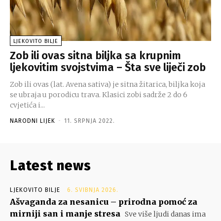
LJEKOVITO BILJE
Zob ili ovas sitna biljka sa krupnim
ljekovitim svojstvima – Šta sve liječi zob
Zob ili ovas (lat. Avena sativa) je sitna žitarica, biljka koja
se ubraja u porodicu trava. Klasici zobi sadrže 2 do 6
cvjetića i...
NARODNI LIJEK
-
11. SRPNJA 2022.
Latest news
LJEKOVITO BILJE
6. SVIBNJA 2026.
Ašvaganda za nesanicu – prirodna pomoć za
mirniji san i manje stresa
Sve više ljudi danas ima