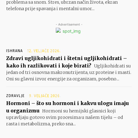
problema sa snom. Stres, ubrzan način života, ekran
telefona prije spavanja i mentalni umor...
- Advertisement -
ISHRANA
12. VELJAČE 2026.
Zdravi ugljikohidrati i štetni ugljikohidrati –
kako ih razlikovati i koje birati?
Ugljikohidrati su
jedan od tri osnovna makronutrijenta, uz proteine i masti.
Oni su glavni izvor energije za organizam, posebno...
ZDRAVLJE
9. VELJAČE 2026.
Hormoni – što su hormoni i kakvu ulogu imaju
u organizmu
Hormoni su hemijski glasnici koji
upravljaju gotovo svim procesima u našem tijelu – od
rasta i metabolizma, preko sna...