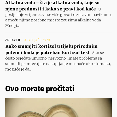
Alkalna voda – šta je alkalna voda, koje su
njene prednosti i kako se pravi kod kuće
U
posljednje vrijeme sve se više govori o zdravim navikama,
a među njima posebno mjesto zauzima alkalna voda.
Mnogi...
ZDRAVLJE
3. VELJAČE 2026.
Kako smanjiti kortizol u tijelu prirodnim
putem i kada je potreban kortizol test
Ako se
često osjećate umorno, nervozno, imate problema sa
snom ili primjećujete nakupljanje masnoće oko stomaka,
moguće je da...
Ovo morate pročitati