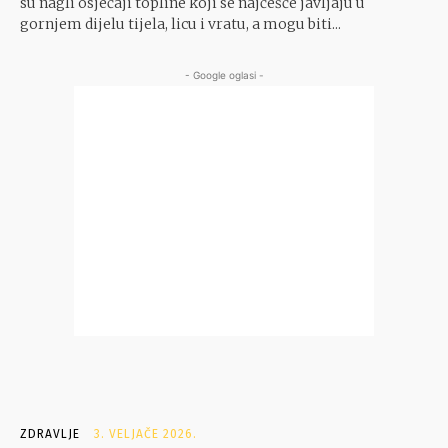
su nagli osjećaji topline koji se najčešće javljaju u
gornjem dijelu tijela, licu i vratu, a mogu biti...
- Google oglasi -
ZDRAVLJE
3. VELJAČE 2026.