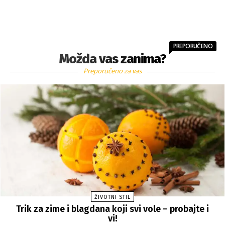
PREPORUČENO
Možda vas zanima?
Preporučeno za vas
ŽIVOTNI STIL
Trik za zime i blagdana koji svi vole – probajte i
vi!