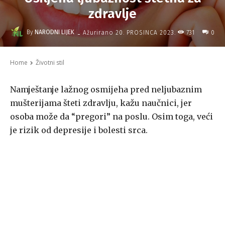
zdravlje
-
By
NARODNI LIJEK
731
Ažurirano
20. PROSINCA 2023.
0
Home
Životni stil
Namještanje lažnog osmijeha pred neljubaznim
mušterijama šteti zdravlju, kažu naučnici, jer
osoba može da “pregori” na poslu. Osim toga, veći
je rizik od depresije i bolesti srca.