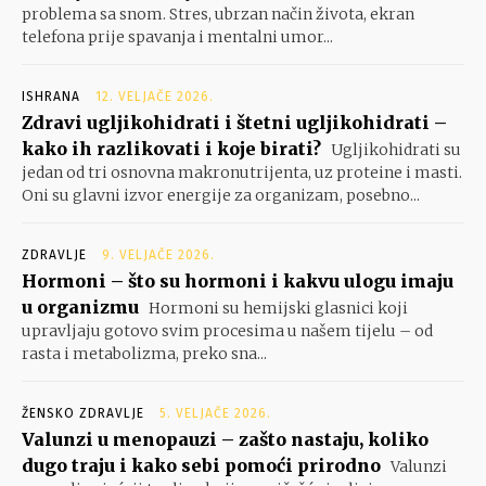
problema sa snom. Stres, ubrzan način života, ekran
telefona prije spavanja i mentalni umor...
ISHRANA
12. VELJAČE 2026.
Zdravi ugljikohidrati i štetni ugljikohidrati –
kako ih razlikovati i koje birati?
Ugljikohidrati su
jedan od tri osnovna makronutrijenta, uz proteine i masti.
Oni su glavni izvor energije za organizam, posebno...
ZDRAVLJE
9. VELJAČE 2026.
Hormoni – što su hormoni i kakvu ulogu imaju
u organizmu
Hormoni su hemijski glasnici koji
upravljaju gotovo svim procesima u našem tijelu – od
rasta i metabolizma, preko sna...
ŽENSKO ZDRAVLJE
5. VELJAČE 2026.
Valunzi u menopauzi – zašto nastaju, koliko
dugo traju i kako sebi pomoći prirodno
Valunzi