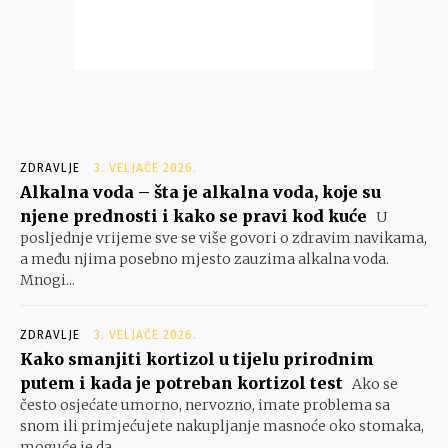
ZDRAVLJE
3. VELJAČE 2026.
Alkalna voda – šta je alkalna voda, koje su
njene prednosti i kako se pravi kod kuće
U
posljednje vrijeme sve se više govori o zdravim navikama,
a među njima posebno mjesto zauzima alkalna voda.
Mnogi...
ZDRAVLJE
3. VELJAČE 2026.
Kako smanjiti kortizol u tijelu prirodnim
putem i kada je potreban kortizol test
Ako se
često osjećate umorno, nervozno, imate problema sa
snom ili primjećujete nakupljanje masnoće oko stomaka,
moguće je da...