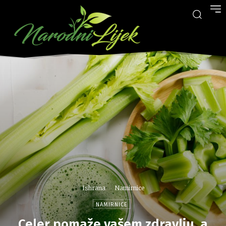
Ishrana
Namirnice
NAMIRNICE
Celer pomaže vašem zdravlju, a