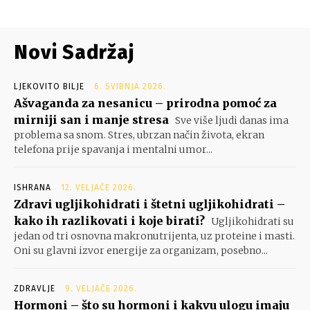
Novi Sadržaj
LJEKOVITO BILJE
6. SVIBNJA 2026.
Ašvaganda za nesanicu – prirodna pomoć za
mirniji san i manje stresa
Sve više ljudi danas ima
problema sa snom. Stres, ubrzan način života, ekran
telefona prije spavanja i mentalni umor...
ISHRANA
12. VELJAČE 2026.
Zdravi ugljikohidrati i štetni ugljikohidrati –
kako ih razlikovati i koje birati?
Ugljikohidrati su
jedan od tri osnovna makronutrijenta, uz proteine i masti.
Oni su glavni izvor energije za organizam, posebno...
ZDRAVLJE
9. VELJAČE 2026.
Hormoni – što su hormoni i kakvu ulogu imaju