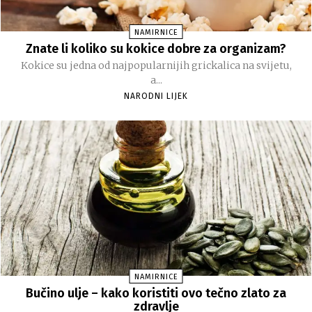
NAMIRNICE
Znate li koliko su kokice dobre za organizam?
Kokice su jedna od najpopularnijih grickalica na svijetu,
a...
NARODNI LIJEK
NAMIRNICE
Bučino ulje – kako koristiti ovo tečno zlato za
zdravlje