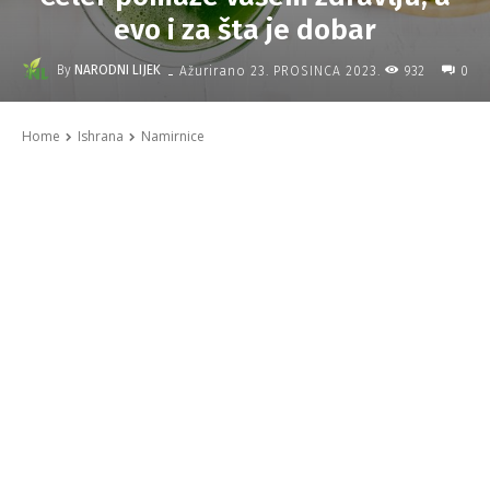
evo i za šta je dobar
-
By
NARODNI LIJEK
932
Ažurirano
23. PROSINCA 2023.
0
Home
Ishrana
Namirnice