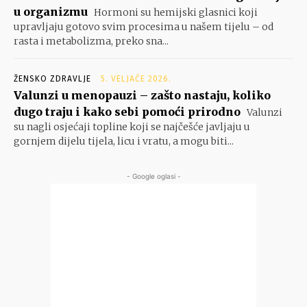
u organizmu
Hormoni su hemijski glasnici koji
upravljaju gotovo svim procesima u našem tijelu – od
rasta i metabolizma, preko sna...
ŽENSKO ZDRAVLJE
5. VELJAČE 2026.
Valunzi u menopauzi – zašto nastaju, koliko
dugo traju i kako sebi pomoći prirodno
Valunzi
su nagli osjećaji topline koji se najčešće javljaju u
gornjem dijelu tijela, licu i vratu, a mogu biti...
- Google oglasi -