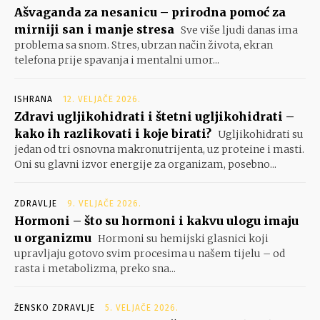
Ašvaganda za nesanicu – prirodna pomoć za
mirniji san i manje stresa
Sve više ljudi danas ima
problema sa snom. Stres, ubrzan način života, ekran
telefona prije spavanja i mentalni umor...
ISHRANA
12. VELJAČE 2026.
Zdravi ugljikohidrati i štetni ugljikohidrati –
kako ih razlikovati i koje birati?
Ugljikohidrati su
jedan od tri osnovna makronutrijenta, uz proteine i masti.
Oni su glavni izvor energije za organizam, posebno...
ZDRAVLJE
9. VELJAČE 2026.
Hormoni – što su hormoni i kakvu ulogu imaju
u organizmu
Hormoni su hemijski glasnici koji
upravljaju gotovo svim procesima u našem tijelu – od
rasta i metabolizma, preko sna...
ŽENSKO ZDRAVLJE
5. VELJAČE 2026.