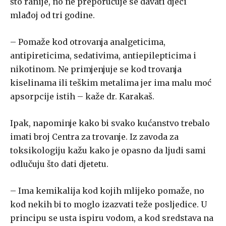
što ranije, no ne preporučuje se davati djeci
mlađoj od tri godine.
– Pomaže kod otrovanja analgeticima,
antipireticima, sedativima, antiepilepticima i
nikotinom. Ne primjenjuje se kod trovanja
kiselinama ili teškim metalima jer ima malu moć
apsorpcije istih – kaže dr. Karakaš.
Ipak, napominje kako bi svako kućanstvo trebalo
imati broj Centra za trovanje. Iz zavoda za
toksikologiju kažu kako je opasno da ljudi sami
odlučuju što dati djetetu.
– Ima kemikalija kod kojih mlijeko pomaže, no
kod nekih bi to moglo izazvati teže posljedice. U
principu se usta ispiru vodom, a kod sredstava na