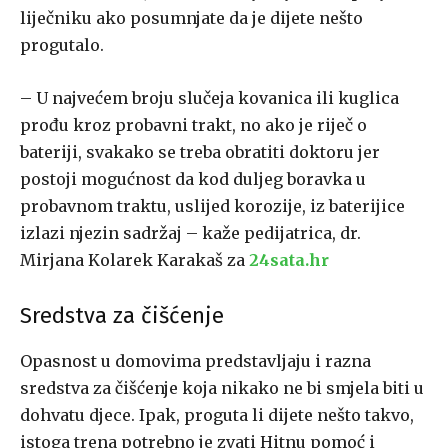
liječniku ako posumnjate da je dijete nešto
progutalo.
– U najvećem broju slučeja kovanica ili kuglica
prođu kroz probavni trakt, no ako je riječ o
bateriji, svakako se treba obratiti doktoru jer
postoji mogućnost da kod duljeg boravka u
probavnom traktu, uslijed korozije, iz baterijice
izlazi njezin sadržaj – kaže pedijatrica, dr.
Mirjana Kolarek Karakaš za
24sata.hr
Sredstva za čišćenje
Opasnost u domovima predstavljaju i razna
sredstva za čišćenje koja nikako ne bi smjela biti u
dohvatu djece. Ipak, proguta li dijete nešto takvo,
istoga trena potrebno je zvati Hitnu pomoć i