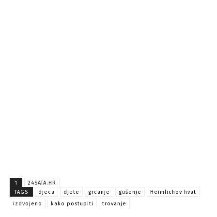
1
24SATA.HR
TAGS
djeca
djete
grcanje
gušenje
Heimlichov hvat
izdvojeno
kako postupiti
trovanje