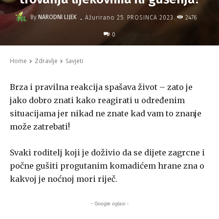
-
By
NARODNI LIJEK
2476
Ažurirano
25. PROSINCA 2023.
0
Home
Zdravlje
Savjeti
Brza i pravilna reakcija spašava život – zato je
jako dobro znati kako reagirati u određenim
situacijama jer nikad ne znate kad vam to znanje
može zatrebati!
Svaki roditelj koji je doživio da se dijete zagrcne i
počne gušiti progutanim komadićem hrane zna o
kakvoj je noćnoj mori riječ.
- Google oglasi -