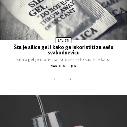
SAVJETI
Šta je silica gel i kako ga iskoristiti za vašu
svakodnevicu
Silica gel je materijal koji se često susreće kao...
NARODNI LIJEK