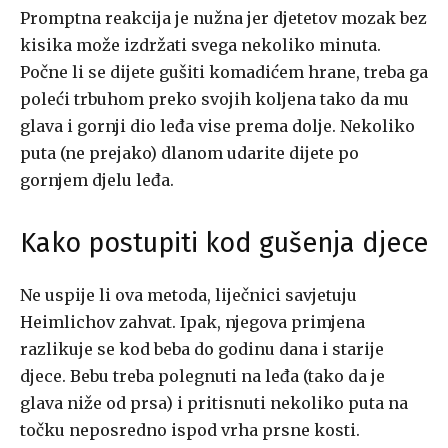
Promptna reakcija je nužna jer djetetov mozak bez
kisika može izdržati svega nekoliko minuta.
Počne li se dijete gušiti komadićem hrane, treba ga
poleći trbuhom preko svojih koljena tako da mu
glava i gornji dio leđa vise prema dolje. Nekoliko
puta (ne prejako) dlanom udarite dijete po
gornjem djelu leđa.
Kako postupiti kod gušenja djece
Ne uspije li ova metoda, liječnici savjetuju
Heimlichov zahvat. Ipak, njegova primjena
razlikuje se kod beba do godinu dana i starije
djece. Bebu treba polegnuti na leđa (tako da je
glava niže od prsa) i pritisnuti nekoliko puta na
točku neposredno ispod vrha prsne kosti.