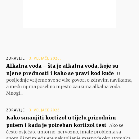
ZDRAVLJE
3. VELJAČE 2026.
Alkalna voda – šta je alkalna voda, koje su
njene prednosti i kako se pravi kod kuće
U
posljednje vrijeme sve se više govori o zdravim navikama,
a među njima posebno mjesto zauzima alkalna voda.
Mnogi...
ZDRAVLJE
3. VELJAČE 2026.
Kako smanjiti kortizol u tijelu prirodnim
putem i kada je potreban kortizol test
Ako se
često osjećate umorno, nervozno, imate problema sa
snom ili primjećujete nakupljanje masnoće oko stomaka,