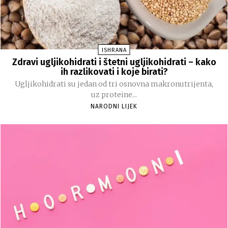
ISHRANA
Zdravi ugljikohidrati i štetni ugljikohidrati – kako
ih razlikovati i koje birati?
Ugljikohidrati su jedan od tri osnovna makronutrijenta,
uz proteine...
NARODNI LIJEK