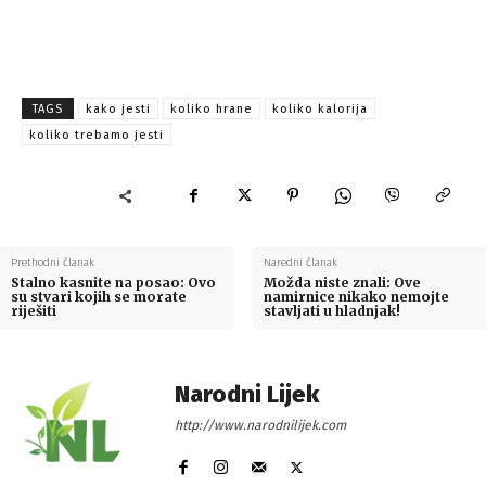
TAGS
kako jesti
koliko hrane
koliko kalorija
koliko trebamo jesti
Prethodni članak
Naredni članak
Stalno kasnite na posao: Ovo
Možda niste znali: Ove
su stvari kojih se morate
namirnice nikako nemojte
riješiti
stavljati u hladnjak!
Narodni Lijek
http://www.narodnilijek.com