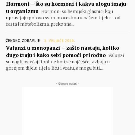
Hormoni – što su hormoni i kakvu ulogu imaju
u organizmu
Hormoni su hemijski glasnici koji
upravljaju gotovo svim procesima u našem tijelu – od
rasta i metabolizma, preko sna...
ŽENSKO ZDRAVLJE
5. VELJAČE 2026.
Valunzi u menopauzi – zašto nastaju, koliko
dugo traju i kako sebi pomoći prirodno
Valunzi
su nagli osjećaji topline koji se najčešće javljaju u
gornjem dijelu tijela, licu i vratu, a mogu biti...
- Google oglasi -