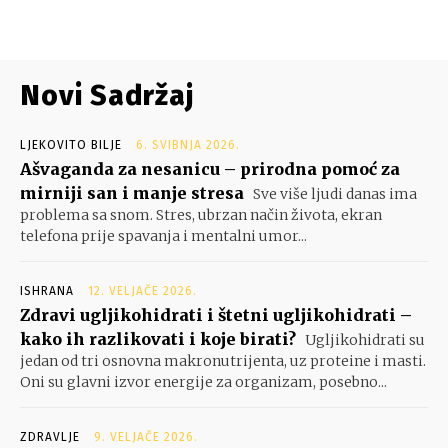
Novi Sadržaj
LJEKOVITO BILJE
6. SVIBNJA 2026.
Ašvaganda za nesanicu – prirodna pomoć za
mirniji san i manje stresa
Sve više ljudi danas ima
problema sa snom. Stres, ubrzan način života, ekran
telefona prije spavanja i mentalni umor...
ISHRANA
12. VELJAČE 2026.
Zdravi ugljikohidrati i štetni ugljikohidrati –
kako ih razlikovati i koje birati?
Ugljikohidrati su
jedan od tri osnovna makronutrijenta, uz proteine i masti.
Oni su glavni izvor energije za organizam, posebno...
ZDRAVLJE
9. VELJAČE 2026.