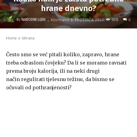
hrane dnevno?
-
By
NARODNI LIJEK
1678
Ažurirano
6. PROSINCA 2023.
0
Home
Ishrana
Često smo se već pitali koliko, zapravo, hrane
treba odraslom čovjeku? Da li se moramo ravnati
prema broju kalorija, ili na neki drugi
način regulirati tjelesnu težinu, da bismo se
očuvali od pothranjenosti?