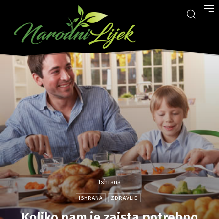
Ishrana
ISHRANA
ZDRAVLJE
Koliko nam je zaista potrebno