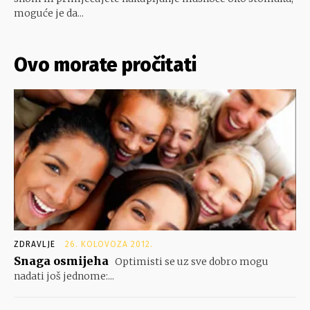
moguće je da...
Ovo morate pročitati
ZDRAVLJE
26. KOLOVOZA 2012.
Snaga osmijeha
Optimisti se uz sve dobro mogu
nadati još jednome:...