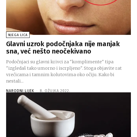
NJEGA LICA
Glavni uzrok podočnjaka nije manjak
sna, već nešto neočekivano
Podočnjaci su glavni krivci za "komplimente" tipa
"izgledaš tako umorno i iscrpljeno". Stoga objavite rat
vrećicama i tamnim kolutovima oko očiju. Kako bi
nestali...
NARODNI LIJEK
-
8. OŽUJKA 2022.