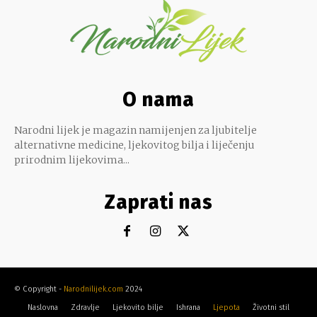
O nama
Narodni lijek je magazin namijenjen za ljubitelje
alternativne medicine, ljekovitog bilja i liječenju
prirodnim lijekovima...
Zaprati nas
© Copyright -
Narodnilijek.com
2024
Naslovna
Zdravlje
Ljekovito bilje
Ishrana
Ljepota
Životni stil