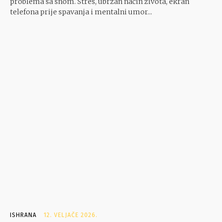
problema sa snom. Stres, ubrzan način života, ekran
telefona prije spavanja i mentalni umor...
- Google oglasi -
ISHRANA
12. VELJAČE 2026.