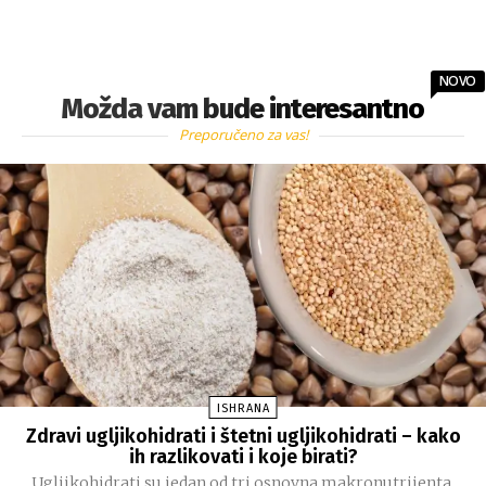
NOVO
Možda vam bude interesantno
Preporučeno za vas!
ISHRANA
Zdravi ugljikohidrati i štetni ugljikohidrati – kako
ih razlikovati i koje birati?
Ugljikohidrati su jedan od tri osnovna makronutrijenta,