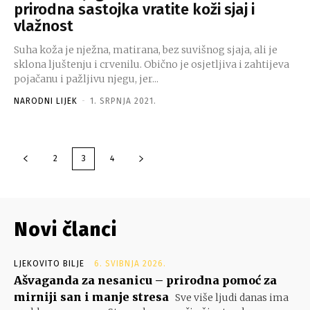
prirodna sastojka vratite koži sjaj i
vlažnost
Suha koža je nježna, matirana, bez suvišnog sjaja, ali je
sklona ljuštenju i crvenilu. Obično je osjetljiva i zahtijeva
pojačanu i pažljivu njegu, jer...
NARODNI LIJEK
-
1. SRPNJA 2021.
2
3
4
Novi članci
LJEKOVITO BILJE
6. SVIBNJA 2026.
Ašvaganda za nesanicu – prirodna pomoć za
mirniji san i manje stresa
Sve više ljudi danas ima