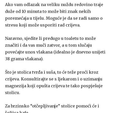
Ako vam odlazak na veliku nuždu redovino traje
duže od 10 minuta to može biti znak nekih
poremećaja u tijelu. Moguće je da se radi samo o
stresu koji može usporiti rad crijeva.
Naravno, sjedite li predugo u toaletu to može
značiti i da vas muči zatvor, a u tom slučaju
povećajte unos vlakana (idealno je dnevno unijeti
38 grama vlakana).
Što je stolica tvrđa i suša, to će teže proći kroz
crijeva. Konsultirajte se s ljekarom i o uzimanju
magnezija koji opušta crijeva te tako pospješuje
stolicu.
Za brzinsko “otčepljivanje” stolice pomoći će i
šoljica kafe.