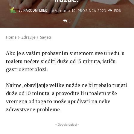
-
By
NARODNI LIJEK
1506
Ažurirano
10. PROSINCA 2023.
0
Home
Zdravlje
Savjeti
Ako je s vašim probavnim sistemom sve u redu, u
toaletu nećete sjediti duže od 15 minuta, ističu
gastroenterolozi.
Naime, obavljanje velike nužde ne bi trebalo trajati
duže od 10 minuta, a provodite li u toaletu više
vremena od toga to može upućivati na neke
zdravstvene probleme.
- Google oglasi -