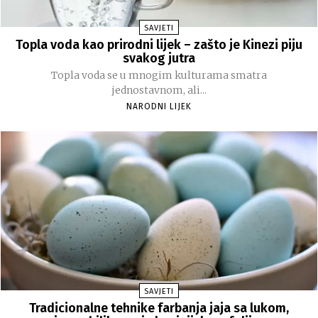
SAVJETI
Topla voda kao prirodni lijek – zašto je Kinezi piju
svakog jutra
Topla voda se u mnogim kulturama smatra
jednostavnom, ali...
NARODNI LIJEK
SAVJETI
Tradicionalne tehnike farbanja jaja sa lukom,