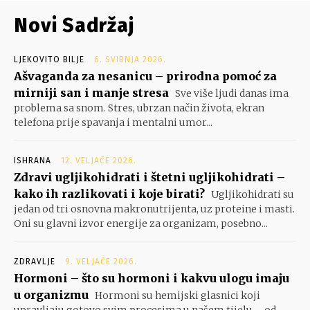
Novi Sadržaj
LJEKOVITO BILJE
6. SVIBNJA 2026.
Ašvaganda za nesanicu – prirodna pomoć za
mirniji san i manje stresa
Sve više ljudi danas ima
problema sa snom. Stres, ubrzan način života, ekran
telefona prije spavanja i mentalni umor...
ISHRANA
12. VELJAČE 2026.
Zdravi ugljikohidrati i štetni ugljikohidrati –
kako ih razlikovati i koje birati?
Ugljikohidrati su
jedan od tri osnovna makronutrijenta, uz proteine i masti.
Oni su glavni izvor energije za organizam, posebno...
ZDRAVLJE
9. VELJAČE 2026.
Hormoni – što su hormoni i kakvu ulogu imaju
u organizmu
Hormoni su hemijski glasnici koji