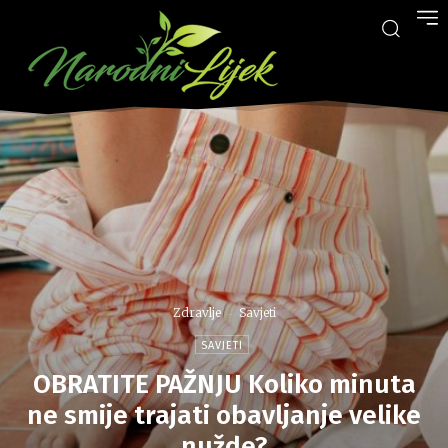
Zdravlje
Savjeti
SAVJETI
OBRATITE PAŽNJU Koliko minuta
ne smije trajati obavljanje velike
nužde?