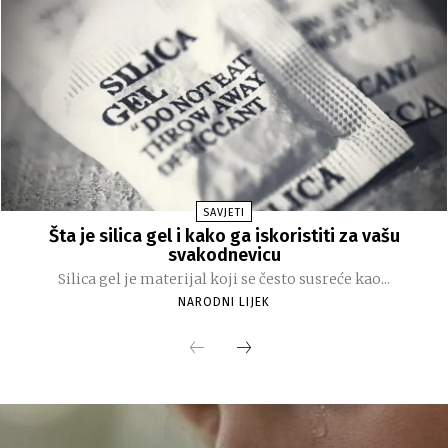
SAVJETI
Šta je silica gel i kako ga iskoristiti za vašu
svakodnevicu
Silica gel je materijal koji se često susreće kao...
NARODNI LIJEK