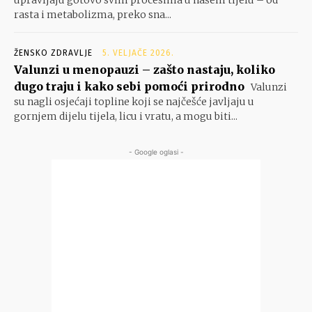
upravljaju gotovo svim procesima u našem tijelu – od
rasta i metabolizma, preko sna...
ŽENSKO ZDRAVLJE
5. VELJAČE 2026.
Valunzi u menopauzi – zašto nastaju, koliko
dugo traju i kako sebi pomoći prirodno
Valunzi
su nagli osjećaji topline koji se najčešće javljaju u
gornjem dijelu tijela, licu i vratu, a mogu biti...
- Google oglasi -