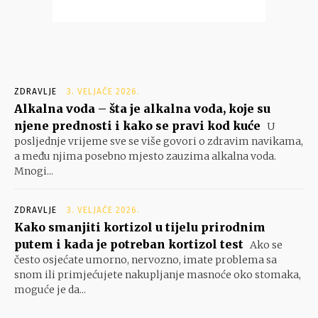
ZDRAVLJE
3. VELJAČE 2026.
Alkalna voda – šta je alkalna voda, koje su
njene prednosti i kako se pravi kod kuće
U
posljednje vrijeme sve se više govori o zdravim navikama,
a među njima posebno mjesto zauzima alkalna voda.
Mnogi...
ZDRAVLJE
3. VELJAČE 2026.
Kako smanjiti kortizol u tijelu prirodnim
putem i kada je potreban kortizol test
Ako se
često osjećate umorno, nervozno, imate problema sa
snom ili primjećujete nakupljanje masnoće oko stomaka,
moguće je da...