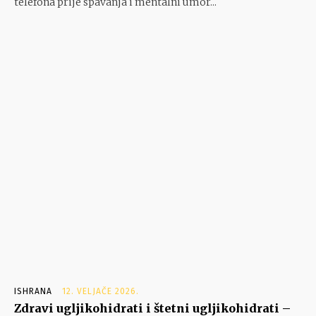
telefona prije spavanja i mentalni umor...
- Google oglasi -
ISHRANA
12. VELJAČE 2026.
Zdravi ugljikohidrati i štetni ugljikohidrati –