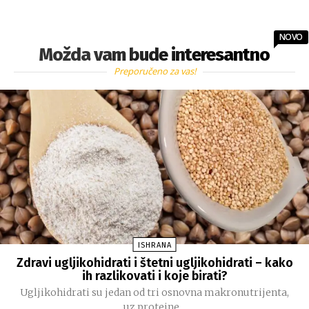
NOVO
Možda vam bude interesantno
Preporučeno za vas!
ISHRANA
Zdravi ugljikohidrati i štetni ugljikohidrati – kako
ih razlikovati i koje birati?
Ugljikohidrati su jedan od tri osnovna makronutrijenta,
uz proteine...