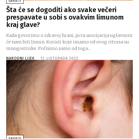
SAVJETI
Šta će se dogoditi ako svake večeri
prespavate u sobi s ovakvim limunom
kraj glave?
Kada govorimo o zdravoj hrani, prva asocijacija uglavnom
će nam biti limun. Koristi koje imamo od ovog citrusa su
mnogostruke. Počnimo samo od toga...
NARODNI LIJEK
-
11. LISTOPADA 2023.
SAVJETI