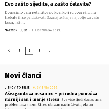
Evo zašto sijedite, a zašto ćelavite?
Donosimo vam pet mitova o kosi koji su pogrešni i ne
trebate ih se pridržavati. Saznajte šta je najbolje za vašu
kosu, a što...
NARODNI LIJEK
-
3. LISTOPADA 2023.
1
2
3
Novi članci
LJEKOVITO BILJE
6. SVIBNJA 2026.
Ašvaganda za nesanicu – prirodna pomoć za
mirniji san i manje stresa
Sve više ljudi danas ima
problema sa snom. Stres, ubrzan način života, ekran