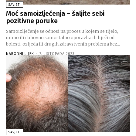
SAVJETI
Moć samoizlječenja – šaljite sebi
pozitivne poruke
Samoizlječenje se odnosi na proces u kojem se tijelo,
umno ili duhovno samostalno oporavlja ili liječi od
bolesti, ozljeda ili drugih zdravstvenih problema bez...
NARODNI LIJEK
-
7. LISTOPADA 2023.
SAVJETI