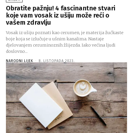
Obratite pažnju! 4 fascinantne stvari
koje vam vosak iz ušiju može reći o
vašem zdravlju
Vosak iz ušiju poznati kao cerumen, je materija žućkaste
boje koja se izlučuje u ušnim kanalima. Nastaje
djelovanjem ceruminoznih žlijezda. Iako većina ljudi
doslovno...
NARODNI LIJEK
-
8. LISTOPADA 2023.