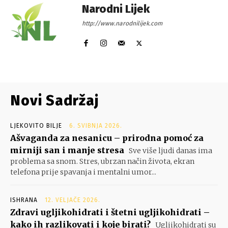
Narodni Lijek
http://www.narodnilijek.com
Novi Sadržaj
LJEKOVITO BILJE
6. SVIBNJA 2026.
Ašvaganda za nesanicu – prirodna pomoć za
mirniji san i manje stresa
Sve više ljudi danas ima
problema sa snom. Stres, ubrzan način života, ekran
telefona prije spavanja i mentalni umor...
ISHRANA
12. VELJAČE 2026.
Zdravi ugljikohidrati i štetni ugljikohidrati –
kako ih razlikovati i koje birati?
Ugljikohidrati su