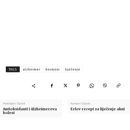
TAGS
alzheimer
hormoni
liječenje
Prethodni članak
Naredni članak
Antioksidanti i Alzheimerova
Erlov recept za liječenje akni
bolest