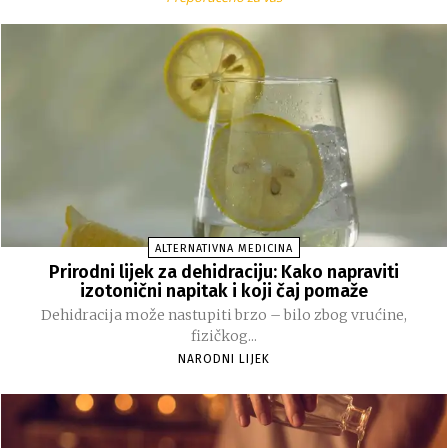
ALTERNATIVNA MEDICINA
Prirodni lijek za dehidraciju: Kako napraviti
izotonični napitak i koji čaj pomaže
Dehidracija može nastupiti brzo – bilo zbog vrućine,
fizičkog...
NARODNI LIJEK