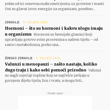
jedan od tri osnovna makronutrijenta, uz proteine i masti.
Oni su glavni izvor energije za organizam, posebno...
ZDRAVLJE
9. VELJAČE 2026.
Hormoni – što su hormoni i kakvu ulogu imaju
u organizmu
Hormoni su hemijski glasnici koji
upravljaju gotovo svim procesima u našem tijelu – od
rasta i metabolizma, preko sna...
ŽENSKO ZDRAVLJE
5. VELJAČE 2026.
Valunzi u menopauzi – zašto nastaju, koliko
dugo traju i kako sebi pomoći prirodno
Valunzi
su nagli osjećaji topline koji se najčešće javljaju u
gornjem dijelu tijela, licu i vratu, a mogu biti...
- Google oglasi -