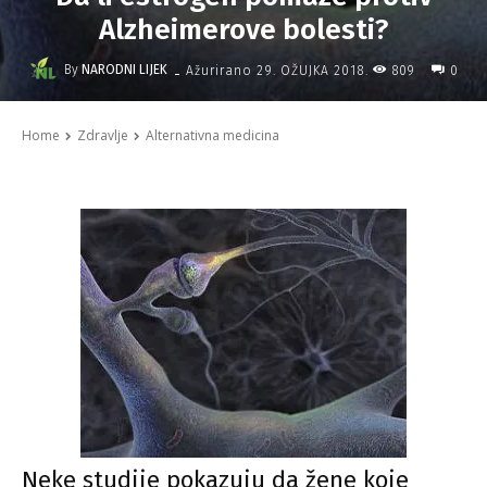
Alzheimerove bolesti?
-
By
NARODNI LIJEK
809
Ažurirano
29. OŽUJKA 2018.
0
Home
Zdravlje
Alternativna medicina
Neke studije pokazuju da žene koje