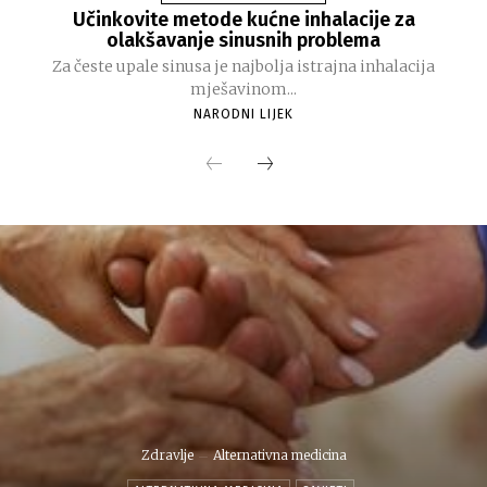
Učinkovite metode kućne inhalacije za
olakšavanje sinusnih problema
Za česte upale sinusa je najbolja istrajna inhalacija
mješavinom...
NARODNI LIJEK