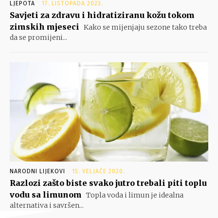
LJEPOTA
17. LISTOPADA 2023.
Savjeti za zdravu i hidratiziranu kožu tokom
zimskih mjeseci
Kako se mijenjaju sezone tako treba
da se promijeni...
NARODNI LIJEKOVI
15. VELJAČE 2020.
Razlozi zašto biste svako jutro trebali piti toplu
vodu sa limunom
Topla voda i limun je idealna
alternativa i savršen...