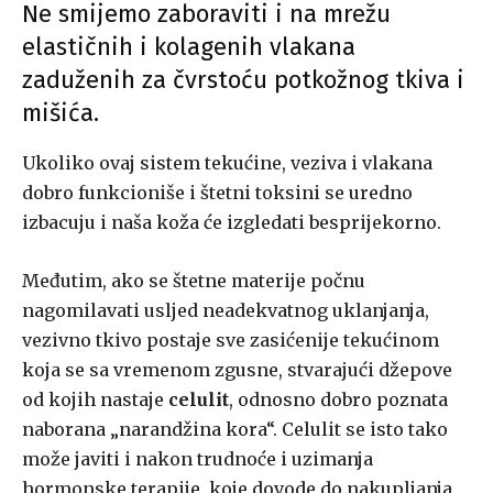
Ne smijemo zaboraviti i na mrežu
elastičnih i kolagenih vlakana
zaduženih za čvrstoću potkožnog tkiva i
mišića.
Ukoliko ovaj sistem tekućine, veziva i vlakana
dobro funkcioniše i štetni toksini se uredno
izbacuju i naša koža će izgledati besprijekorno.
Međutim, ako se štetne materije počnu
nagomilavati usljed neadekvatnog uklanjanja,
vezivno tkivo postaje sve zasićenije tekućinom
koja se sa vremenom zgusne, stvarajući džepove
od kojih nastaje
celulit
, odnosno dobro poznata
naborana „narandžina kora“. Celulit se isto tako
može javiti i nakon trudnoće i uzimanja
hormonske terapije, koje dovode do nakupljanja