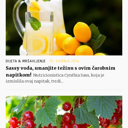
DIJETA & MRŠAVLJENJE
15. SVIBNJA 2014.
Sassy voda, smanjite težinu s ovim čarobnim
napitkom!
Nutricionistica Cynthia Sass, koja je
izmislila ovaj napitak, tvrdi...