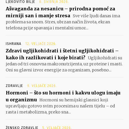
LJEKOVITO BILJE
6. SVIBNJA 2026.
Ašvaganda za nesanicu – prirodna pomoć za
mirniji san i manje stresa
Sve više ljudi danas ima
problema sa snom. Stres, ubrzan način života, ekran
telefona prije spavanja i mentalni umor...
ISHRANA
12. VELJAČE 2026.
Zdravi ugljikohidrati i štetni ugljikohidrati –
kako ih razlikovati i koje birati?
Ugljikohidrati su
jedan od tri osnovna makronutrijenta, uz proteine i masti.
Oni su glavni izvor energije za organizam, posebno...
ZDRAVLJE
9. VELJAČE 2026.
Hormoni – što su hormoni i kakvu ulogu imaju
u organizmu
Hormoni su hemijski glasnici koji
upravljaju gotovo svim procesima u našem tijelu – od
rasta i metabolizma, preko sna...
ŽENSKO ZDRAVLJE
5. VELJAČE 2026.