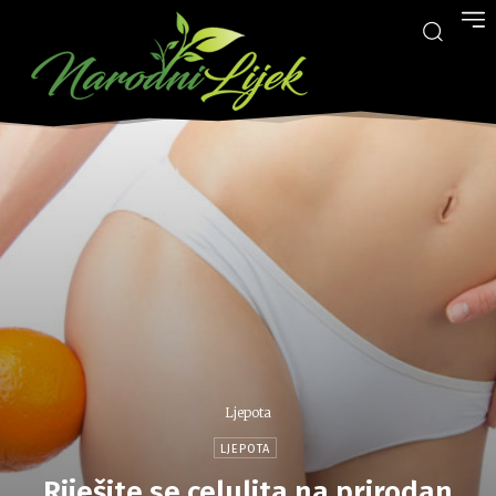
Ljepota
LJEPOTA
Riješite se celulita na prirodan