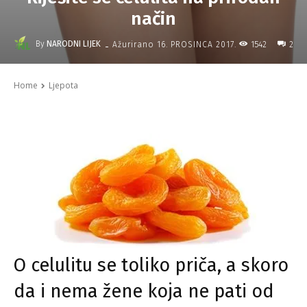
način
-
By
NARODNI LIJEK
1542
Ažurirano
16. PROSINCA 2017.
2
Home
Ljepota
O celulitu se toliko priča, a skoro
da i nema žene koja ne pati od