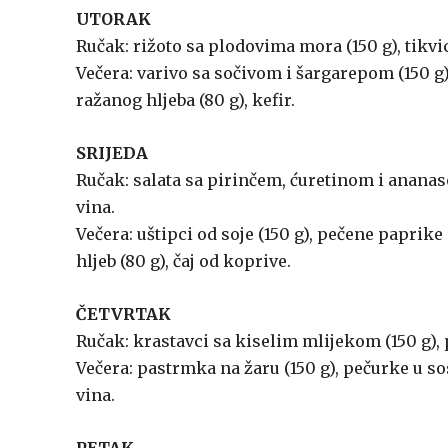
UTORAK
Ručak: rižoto sa plodovima mora (150 g), tikvic
Večera: varivo sa sočivom i šargarepom (150 g),
ražanog hljeba (80 g), kefir.
SRIJEDA
Ručak: salata sa pirinčem, ćuretinom i ananaso
vina.
Večera: uštipci od soje (150 g), pečene paprike (
hljeb (80 g), čaj od koprive.
ČETVRTAK
Ručak: krastavci sa kiselim mlijekom (150 g), p
Večera: pastrmka na žaru (150 g), pečurke u sos
vina.