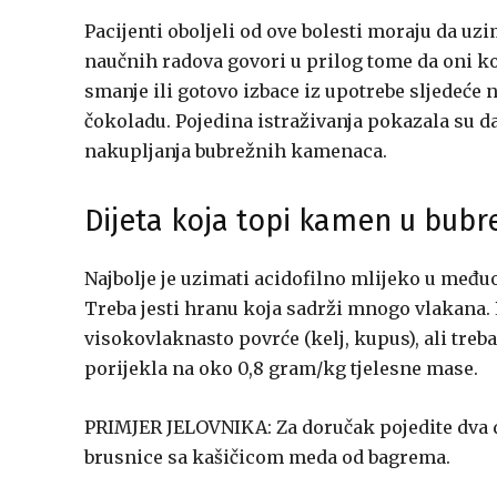
Pacijenti oboljeli od ove bolesti moraju da uz
naučnih radova govori u prilog tome da oni k
smanje ili gotovo izbace iz upotrebe sljedeće 
čokoladu. Pojedina istraživanja pokazala su 
nakupljanja bubrežnih kamenaca.
Dijeta koja topi kamen u bubr
Najbolje je uzimati acidofilno mlijeko u međ
Treba jesti hranu koja sadrži mnogo vlakana.
visokovlaknasto povrće (kelj, kupus), ali treb
porijekla na oko 0,8 gram/kg tjelesne mase.
PRIMJER JELOVNIKA: Za doručak pojedite dva d
brusnice sa kašičicom meda od bagrema.