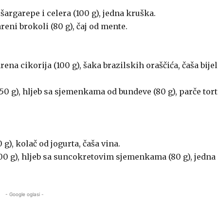
 šargarepe i celera (100 g), jedna kruška.
areni brokoli (80 g), čaj od mente.
ena cikorija (100 g), šaka brazilskih oraščića, čaša bije
(150 g), hljeb sa sjemenkama od bundeve (80 g), parče tort
 g), kolač od jogurta, čaša vina.
(100 g), hljeb sa suncokretovim sjemenkama (80 g), jedna
- Google oglasi -