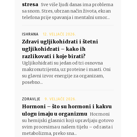
stresa
Sve više ljudi danas ima problema
sa snom. Stres, ubrzan način života, ekran
telefona prije spavanja i mentalni umor...
ISHRANA
12. VELJAČE 2026.
Zdravi ugljikohidrati i štetni
ugljikohidrati – kako ih
razlikovati i koje birati?
Ugljikohidrati su jedan od tri osnovna
makronutrijenta, uz proteine i masti. Oni
su glavni izvor energije za organizam,
posebno...
ZDRAVLJE
9. VELJAČE 2026.
Hormoni – što su hormoni i kakvu
ulogu imaju u organizmu
Hormoni
su hemijski glasnici koji upravljaju gotovo
svim procesima u našem tijelu – od rasta i
metabolizma, preko sna...