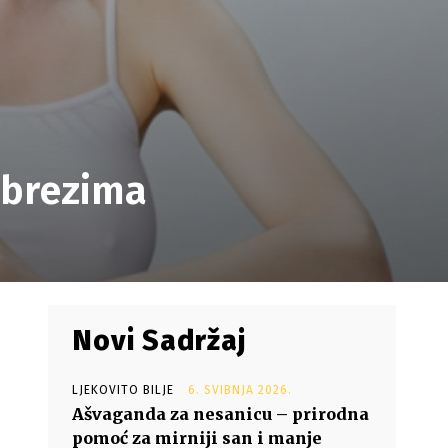
ubrezima
Novi Sadržaj
LJEKOVITO BILJE
6. SVIBNJA 2026.
Ašvaganda za nesanicu – prirodna
pomoć za mirniji san i manje