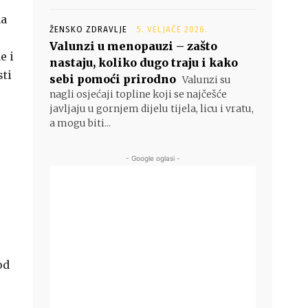
na
ŽENSKO ZDRAVLJE
5. VELJAČE 2026.
Valunzi u menopauzi – zašto
e i
nastaju, koliko dugo traju i kako
sti
sebi pomoći prirodno
Valunzi su
nagli osjećaji topline koji se najčešće
javljaju u gornjem dijelu tijela, licu i vratu,
a mogu biti...
- Google oglasi -
od