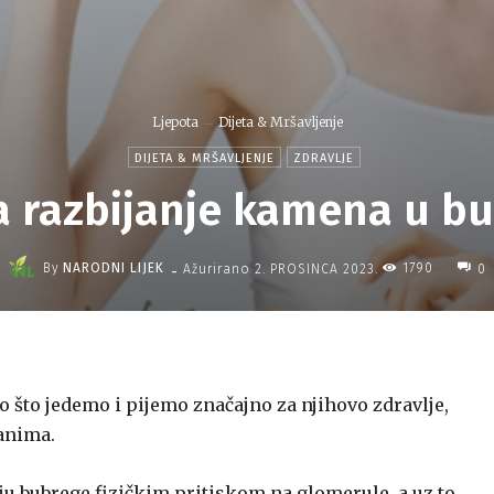
Ljepota
Dijeta & Mršavljenje
DIJETA & MRŠAVLJENJE
ZDRAVLJE
za razbijanje kamena u b
-
By
NARODNI LIJEK
1790
Ažurirano
2. PROSINCA 2023.
0
o što jedemo i pijemo značajno za njihovo zdravlje,
anima.
uju bubrege fizičkim pritiskom na glomerule, a uz to