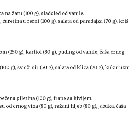
a na žaru (100 g), sladoled od vanile.
 ćuretina u rerni (100 g), salata od paradajza (70 g), kri
m (250 g), karfiol (80 g), puding od vanile, čaša crnog
100 g), svježi sir (50 g), salata od klica (70 g), kukuruzn
ečena piletina (100 g), frape sa kivijem.
u od crnog vina (80 g), ražani hljeb (80 g), jabuka, čaša