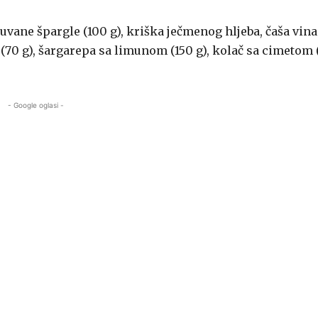
uvane špargle (100 g), kriška ječmenog hljeba, čaša vina
(70 g), šargarepa sa limunom (150 g), kolač sa cimetom 
- Google oglasi -