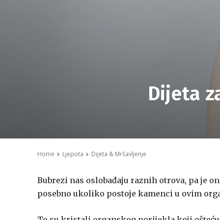
Dijeta 
Home
Ljepota
Dijeta & Mršavljenje
Bubrezi nas oslobađaju raznih otrova, pa je on
posebno ukoliko postoje kamenci u ovim org
To su kristali organskog porijekla koji ošteć