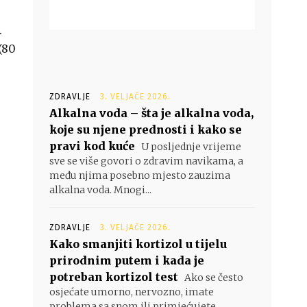
.
(80
ZDRAVLJE
3. VELJAČE 2026.
Alkalna voda – šta je alkalna voda,
koje su njene prednosti i kako se
pravi kod kuće
U posljednje vrijeme
sve se više govori o zdravim navikama, a
među njima posebno mjesto zauzima
alkalna voda. Mnogi...
ZDRAVLJE
3. VELJAČE 2026.
Kako smanjiti kortizol u tijelu
prirodnim putem i kada je
potreban kortizol test
Ako se često
osjećate umorno, nervozno, imate
problema sa snom ili primjećujete