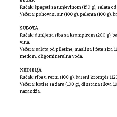
PETAK
Ručak: špageti sa tunjevinom (150 g), salata od
Večera: pohovani sir (100 g), palenta (100 g), b
SUBOTA
Ručak: dimljena riba sa krompirom (200 g), bar
vina.
Večera: salata od piletine, maslina i feta sira 
medom, oligomineralna voda.
NEDJELjA
Ručak: riba u rerni (100 g), bareni krompir (120
Večera: kotlet sa žara (100 g), dinstana tikva 
narandža.