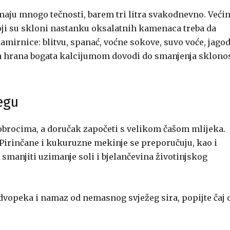
imaju mnogo tečnosti, barem tri litra svakodnevno. Veći
oji su skloni nastanku oksalatnih kamenaca treba da
namirnice: blitvu, spanać, voćne sokove, suvo voće, jagod
da hrana bogata kalcijumom dovodi do smanjenja sklono
egu
uobrocima, a doručak započeti s velikom čašom mlijeka.
 Pirinčane i kukuruzne mekinje se preporučuju, kao i
a smanjiti uzimanje soli i bjelančevina životinjskog
vopeka i namaz od nemasnog svježeg sira, popijte čaj 