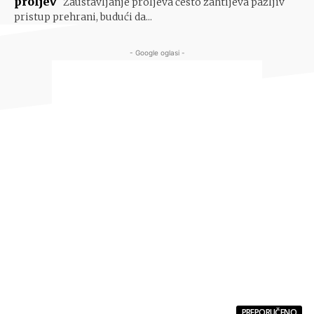
proljev
Zaustavljanje proljeva često zahtijeva pažljiv
pristup prehrani, budući da...
- Google oglasi -
PREPORUČENO