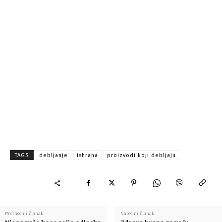
TAGS
debljanje
ishrana
proizvodi koji debljaju
Prethodni članak
Naredni članak