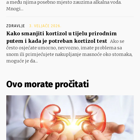
a među njima posebno mjesto zauzima alkalna voda.
Mnogi...
ZDRAVLJE
3. VELJAČE 2026.
Kako smanjiti kortizol u tijelu prirodnim
putem i kada je potreban kortizol test
Ako se
često osjećate umorno, nervozno, imate problema sa
snom ili primjećujete nakupljanje masnoće oko stomaka,
moguće je da...
Ovo morate pročitati