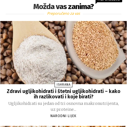
Možda vas zanima?
Preporučeno za vas
ISHRANA
Zdravi ugljikohidrati i štetni ugljikohidrati – kako
ih razlikovati i koje birati?
Ugljikohidrati su jedan od tri osnovna makronutrijenta,
uz proteine...
NARODNI LIJEK