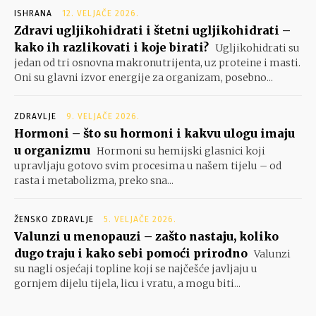
ISHRANA
12. VELJAČE 2026.
Zdravi ugljikohidrati i štetni ugljikohidrati –
kako ih razlikovati i koje birati?
Ugljikohidrati su
jedan od tri osnovna makronutrijenta, uz proteine i masti.
Oni su glavni izvor energije za organizam, posebno...
ZDRAVLJE
9. VELJAČE 2026.
Hormoni – što su hormoni i kakvu ulogu imaju
u organizmu
Hormoni su hemijski glasnici koji
upravljaju gotovo svim procesima u našem tijelu – od
rasta i metabolizma, preko sna...
ŽENSKO ZDRAVLJE
5. VELJAČE 2026.
Valunzi u menopauzi – zašto nastaju, koliko
dugo traju i kako sebi pomoći prirodno
Valunzi
su nagli osjećaji topline koji se najčešće javljaju u
gornjem dijelu tijela, licu i vratu, a mogu biti...