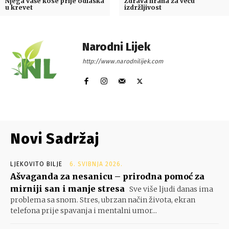
Njega vaše kose prije odlaska
Zdrava hrana za veću
u krevet
izdržljivost
Narodni Lijek
http://www.narodnilijek.com
Novi Sadržaj
LJEKOVITO BILJE
6. SVIBNJA 2026.
Ašvaganda za nesanicu – prirodna pomoć za
mirniji san i manje stresa
Sve više ljudi danas ima
problema sa snom. Stres, ubrzan način života, ekran
telefona prije spavanja i mentalni umor...