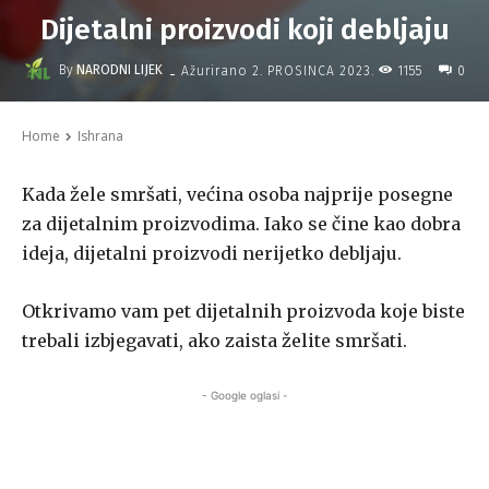
Dijetalni proizvodi koji debljaju
-
By
NARODNI LIJEK
1155
Ažurirano
2. PROSINCA 2023.
0
Home
Ishrana
Kada žele smršati, većina osoba najprije posegne
za dijetalnim proizvodima. Iako se čine kao dobra
ideja, dijetalni proizvodi nerijetko debljaju.
Otkrivamo vam pet dijetalnih proizvoda koje biste
trebali izbjegavati, ako zaista želite smršati.
- Google oglasi -