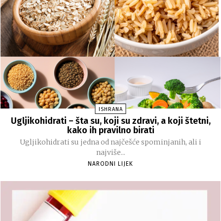
ISHRANA
Ugljikohidrati – šta su, koji su zdravi, a koji štetni,
kako ih pravilno birati
Ugljikohidrati su jedna od najčešće spominjanih, ali i
najviše...
NARODNI LIJEK