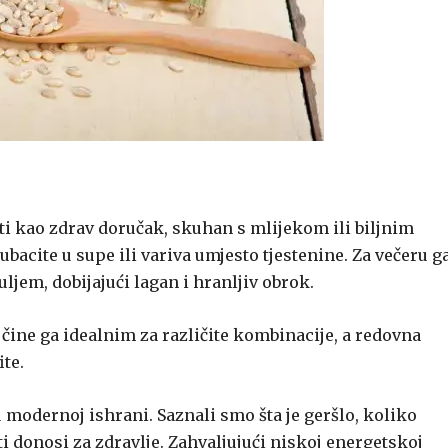
ti kao zdrav doručak, skuhan s mlijekom ili biljnim
bacite u supe ili variva umjesto tjestenine. Za večeru g
em, dobijajući lagan i hranljiv obrok.
čine ga idealnim za različite kombinacije, a redovna
te.
u modernoj ishrani. Saznali smo šta je geršlo, koliko
ti donosi za zdravlje. Zahvaljujući niskoj energetskoj