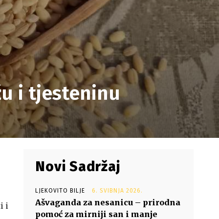
u i tjesteninu
Novi Sadržaj
LJEKOVITO BILJE
6. SVIBNJA 2026.
Ašvaganda za nesanicu – prirodna
i i
pomoć za mirniji san i manje