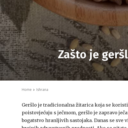
Zašto je gerš
Home
Ishrana
Geršlo je tradicionalna žitarica koja se koris
poistovjećuju s ječmom, geršlo je zapravo ječ
bogatstvo hranljivih sastojaka. Danas se sve vi