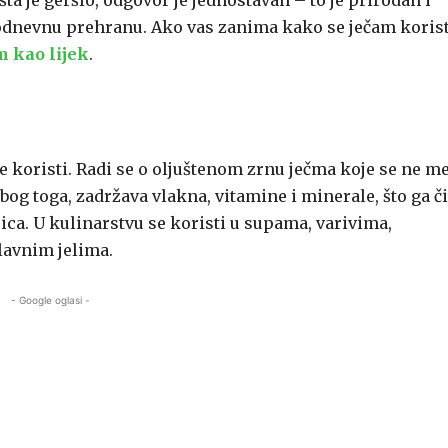
ta je geršlo, odgovor je jednostavan – to je prirodan i
kodnevnu prehranu. Ako vas zanima kako se ječam korist
m kao lijek
.
e koristi. Radi se o oljuštenom zrnu ječma koje se ne me
bog toga, zadržava vlakna, vitamine i minerale, što ga č
ca. U kulinarstvu se koristi u supama, varivima,
glavnim jelima.
- Google oglasi -