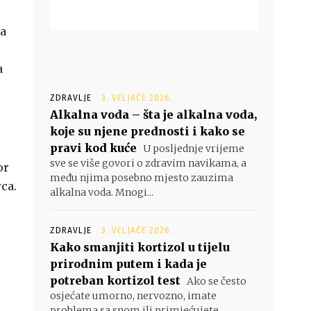
ja
a
ZDRAVLJE
3. VELJAČE 2026.
Alkalna voda – šta je alkalna voda,
koje su njene prednosti i kako se
pravi kod kuće
U posljednje vrijeme
sve se više govori o zdravim navikama, a
or
među njima posebno mjesto zauzima
rca.
alkalna voda. Mnogi...
ZDRAVLJE
3. VELJAČE 2026.
Kako smanjiti kortizol u tijelu
prirodnim putem i kada je
potreban kortizol test
Ako se često
osjećate umorno, nervozno, imate
problema sa snom ili primjećujete