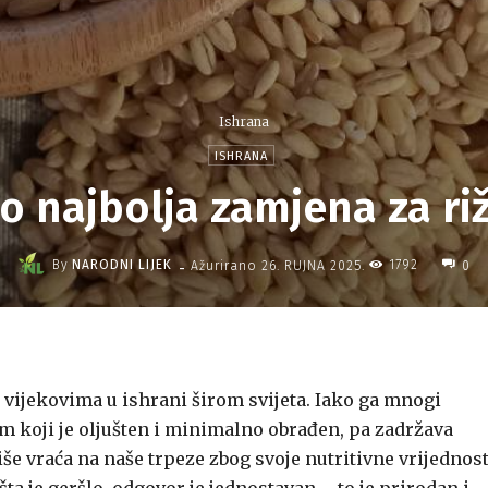
Ishrana
ISHRANA
lo najbolja zamjena za riž
-
By
NARODNI LIJEK
1792
Ažurirano
26. RUJNA 2025.
0
ti vijekovima u ishrani širom svijeta. Iako ga mnogi
am koji je oljušten i minimalno obrađen, pa zadržava
še vraća na naše trpeze zbog svoje nutritivne vrijednost