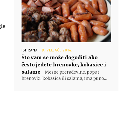
gle
ISHRANA
9. VELJAČE 2014.
Što vam se može dogoditi ako
često jedete hrenovke, kobasice i
salame
Mesne prerađevine, poput
hrenovki, kobasica ili salama, ima puno...