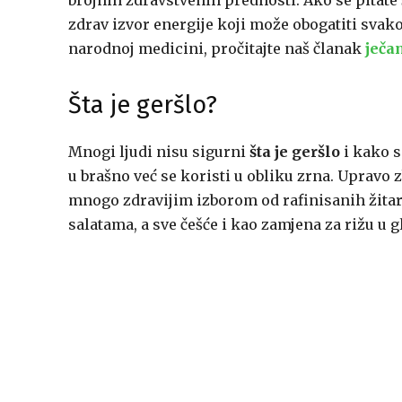
brojnih zdravstvenih prednosti. Ako se pitate š
zdrav izvor energije koji može obogatiti sva
narodnoj medicini, pročitajte naš članak
ječa
Šta je geršlo?
Mnogi ljudi nisu sigurni
šta je geršlo
i kako s
u brašno već se koristi u obliku zrna. Upravo z
mnogo zdravijim izborom od rafinisanih žitari
salatama, a sve češće i kao zamjena za rižu u 