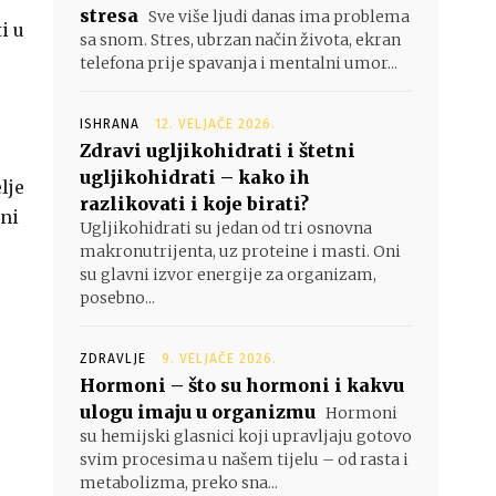
stresa
Sve više ljudi danas ima problema
i u
sa snom. Stres, ubrzan način života, ekran
telefona prije spavanja i mentalni umor...
ISHRANA
12. VELJAČE 2026.
Zdravi ugljikohidrati i štetni
ugljikohidrati – kako ih
lje
razlikovati i koje birati?
ini
Ugljikohidrati su jedan od tri osnovna
makronutrijenta, uz proteine i masti. Oni
su glavni izvor energije za organizam,
posebno...
ZDRAVLJE
9. VELJAČE 2026.
Hormoni – što su hormoni i kakvu
ulogu imaju u organizmu
Hormoni
su hemijski glasnici koji upravljaju gotovo
svim procesima u našem tijelu – od rasta i
metabolizma, preko sna...