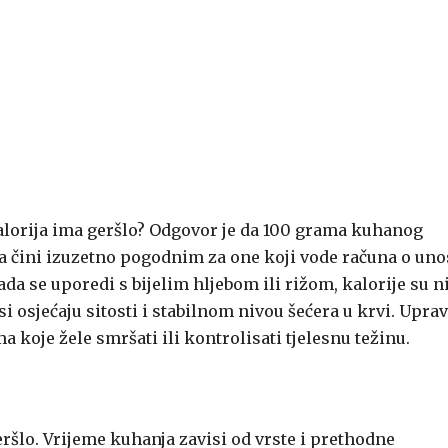
 kalorija ima geršlo? Odgovor je da 100 grama kuhanog
ga čini izuzetno pogodnim za one koji vode računa o un
da se uporedi s bijelim hljebom ili rižom, kalorije su n
si osjećaju sitosti i stabilnom nivou šećera u krvi. Upra
 koje žele smršati ili kontrolisati tjelesnu težinu.
eršlo. Vrijeme kuhanja zavisi od vrste i prethodne