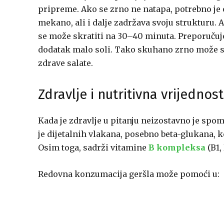
pripreme. Ako se zrno ne natapa, potrebno je
mekano, ali i dalje zadržava svoju strukturu. 
se može skratiti na 30–40 minuta. Preporučuje 
dodatak malo soli. Tako skuhano zrno može se
zdrave salate.
Zdravlje i nutritivna vrijednos
Kada je zdravlje u pitanju neizostavno je spom
je dijetalnih vlakana, posebno beta-glukana, ko
Osim toga, sadrži vitamine
B kompleksa
(B1,
Redovna konzumacija geršla može pomoći u: