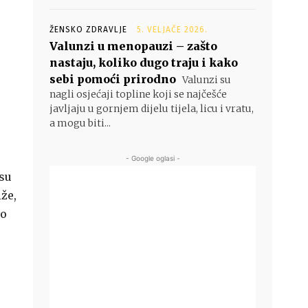
ŽENSKO ZDRAVLJE
5. VELJAČE 2026.
Valunzi u menopauzi – zašto
nastaju, koliko dugo traju i kako
sebi pomoći prirodno
Valunzi su
nagli osjećaji topline koji se najčešće
javljaju u gornjem dijelu tijela, licu i vratu,
a mogu biti...
- Google oglasi -
osu
iže,
vo