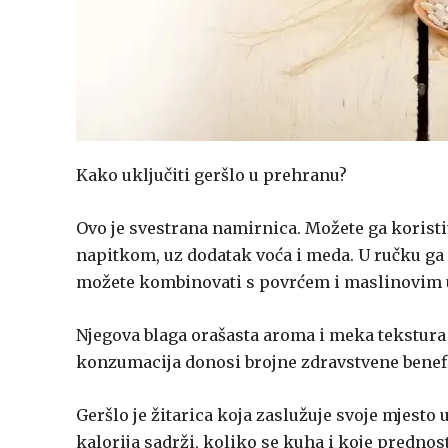
Kako uključiti geršlo u prehranu?
Ovo je svestrana namirnica. Možete ga koristi
napitkom, uz dodatak voća i meda. U ručku ga u
možete kombinovati s povrćem i maslinovim ulj
Njegova blaga orašasta aroma i meka tekstura 
konzumacija donosi brojne zdravstvene benefi
Geršlo je žitarica koja zaslužuje svoje mjesto 
kalorija sadrži, koliko se kuha i koje prednos