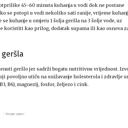
 otprilike 45–60 minuta kuhanja u vodi dok ne postane
Ako se potopi u vodi nekoliko sati ranije, vrijeme kuhan
se kuhanje u omjeru 1 šolja geršla na 3 šolje vode, uz
 koristiti kao prilog, dodatak supama ili kao osnova z
t geršla
enuti geršlo jer sadrži bogatu nutritivnu vrijednost. Izv
ji povoljno utiču na snižavanje holesterola i zdravlje s
 B3, B6), magnezij, fosfor, željezo i cink.
- Google oglasi -