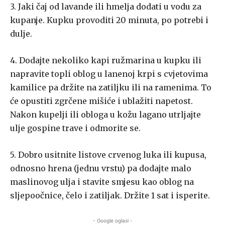
3. Jaki čaj od lavande ili hmelja dodati u vodu za
kupanje. Kupku provoditi 20 minuta, po potrebi i
dulje.
4. Dodajte nekoliko kapi ružmarina u kupku ili
napravite topli oblog u lanenoj krpi s cvjetovima
kamilice pa držite na zatiljku ili na ramenima. To
će opustiti zgrčene mišiće i ublažiti napetost.
Nakon kupelji ili obloga u kožu lagano utrljajte
ulje gospine trave i odmorite se.
5. Dobro usitnite listove crvenog luka ili kupusa,
odnosno hrena (jednu vrstu) pa dodajte malo
maslinovog ulja i stavite smjesu kao oblog na
sljepoočnice, čelo i zatiljak. Držite 1 sat i isperite.
- Google oglasi -