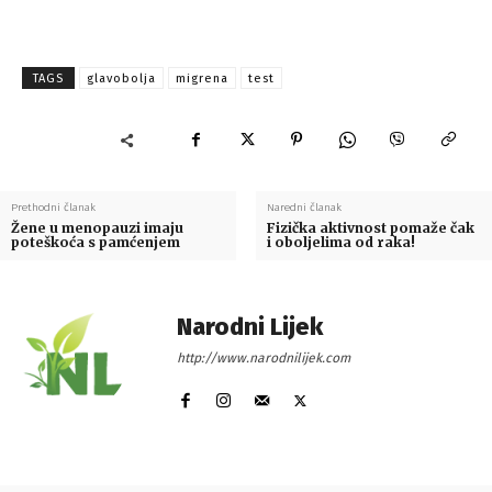
TAGS
glavobolja
migrena
test
Prethodni članak
Naredni članak
Žene u menopauzi imaju
Fizička aktivnost pomaže čak
poteškoća s pamćenjem
i oboljelima od raka!
Narodni Lijek
http://www.narodnilijek.com