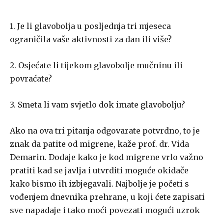
1. Je li glavobolja u posljednja tri mjeseca
ograničila vaše aktivnosti za dan ili više?
2. Osjećate li tijekom glavobolje mučninu ili
povraćate?
3. Smeta li vam svjetlo dok imate glavobolju?
Ako na ova tri pitanja odgovarate potvrdno, to je
znak da patite od migrene, kaže prof. dr. Vida
Demarin. Dodaje kako je kod migrene vrlo važno
pratiti kad se javlja i utvrditi moguće okidače
kako bismo ih izbjegavali. Najbolje je početi s
vođenjem dnevnika prehrane, u koji ćete zapisati
sve napadaje i tako moći povezati mogući uzrok