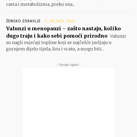
rasta i metabolizma, preko sna...
ŽENSKO ZDRAVLJE
5. VELJAČE 2026.
Valunzi u menopauzi – zašto nastaju, koliko
dugo traju i kako sebi pomoći prirodno
Valunzi
su nagli osjećaji topline koji se najčešće javljaju u
gornjem dijelu tijela, licu i vratu, a mogu biti...
- Google oglasi -