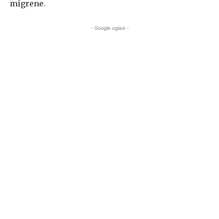
migrene.
- Google oglasi -