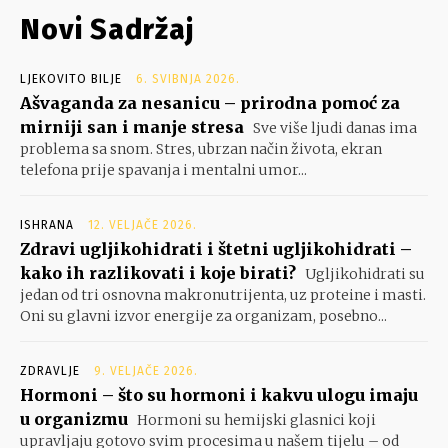
Novi Sadržaj
LJEKOVITO BILJE
6. SVIBNJA 2026.
Ašvaganda za nesanicu – prirodna pomoć za
mirniji san i manje stresa
Sve više ljudi danas ima
problema sa snom. Stres, ubrzan način života, ekran
telefona prije spavanja i mentalni umor...
ISHRANA
12. VELJAČE 2026.
Zdravi ugljikohidrati i štetni ugljikohidrati –
kako ih razlikovati i koje birati?
Ugljikohidrati su
jedan od tri osnovna makronutrijenta, uz proteine i masti.
Oni su glavni izvor energije za organizam, posebno...
ZDRAVLJE
9. VELJAČE 2026.
Hormoni – što su hormoni i kakvu ulogu imaju
u organizmu
Hormoni su hemijski glasnici koji
upravljaju gotovo svim procesima u našem tijelu – od