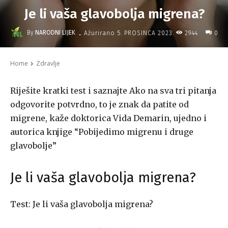
Je li vaša glavobolja migrena?
-
By
NARODNI LIJEK
2944
Ažurirano
5. PROSINCA 2023.
0
Home
Zdravlje
Riješite kratki test i saznajte Ako na sva tri pitanja
odgovorite potvrdno, to je znak da patite od
migrene, kaže doktorica Vida Demarin, ujedno i
autorica knjige “Pobijedimo migrenu i druge
glavobolje”
Je li vaša glavobolja migrena?
Test: Je li vaša glavobolja migrena?