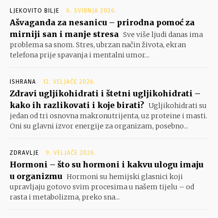
LJEKOVITO BILJE
6. SVIBNJA 2026.
Ašvaganda za nesanicu – prirodna pomoć za
mirniji san i manje stresa
Sve više ljudi danas ima
problema sa snom. Stres, ubrzan način života, ekran
telefona prije spavanja i mentalni umor...
ISHRANA
12. VELJAČE 2026.
Zdravi ugljikohidrati i štetni ugljikohidrati –
kako ih razlikovati i koje birati?
Ugljikohidrati su
jedan od tri osnovna makronutrijenta, uz proteine i masti.
Oni su glavni izvor energije za organizam, posebno...
ZDRAVLJE
9. VELJAČE 2026.
Hormoni – što su hormoni i kakvu ulogu imaju
u organizmu
Hormoni su hemijski glasnici koji
upravljaju gotovo svim procesima u našem tijelu – od
rasta i metabolizma, preko sna...