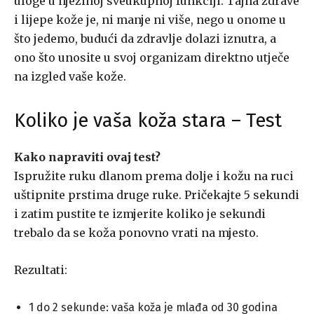
uloge u njezinoj sveukupnoj funkciji. Tajna zdrave
i lijepe kože je, ni manje ni više, nego u onome u
što jedemo, budući da zdravlje dolazi iznutra, a
ono što unosite u svoj organizam direktno utječe
na izgled vaše kože.
Koliko je vaša koža stara – Test
Kako napraviti ovaj test?
Ispružite ruku dlanom prema dolje i kožu na ruci
uštipnite prstima druge ruke. Pričekajte 5 sekundi
i zatim pustite te izmjerite koliko je sekundi
trebalo da se koža ponovno vrati na mjesto.
Rezultati:
1 do 2 sekunde: vaša koža je mlađa od 30 godina