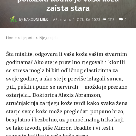
zaista stara
-
By
NARODNI LIJEK
1518
Ažurirano
1. OŽUJKA 2023.
0
Home
Ljepota
Njega tijela
Šta mislite, odgovara li vaša koža vašim stvarnim
godinama? Ako ste je pravilno njegovali i klonili
se stresa mogla bi biti odličnog elasticiteta za
svoje godine, a ako ste je previše izlagali suncu,
pili, pušili i puno se nervirali – možda je prerano
ostarjela… Doktorica Alexis Abramson,
stručnjakinja za njegu kože tvrdi kako svaka žena
stanje svoje kože može pregledati potpuno brzo,
besplatno i bezbolno, uz pomoć malog trika koji
se lako izvodi, piše Mirror. Uradite i vi test i