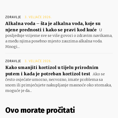
ZDRAVLJE
3. VELJAČE 2026.
Alkalna voda – šta je alkalna voda, koje su
njene prednosti i kako se pravi kod kuće
U
posljednje vrijeme sve se više govori o zdravim navikama,
a među njima posebno mjesto zauzima alkalna voda.
Mnogi...
ZDRAVLJE
3. VELJAČE 2026.
Kako smanjiti kortizol u tijelu prirodnim
putem i kada je potreban kortizol test
Ako se
često osjećate umorno, nervozno, imate problema sa
snom ili primjećujete nakupljanje masnoće oko stomaka,
moguće je da...
Ovo morate pročitati