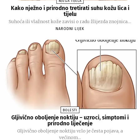
NJEGA TIJELA
Kako nježno i prirodno tretirati suhu kožu lica i
tijelu
Suhoća ili vlažnost kože zavisi o radu žlijezda znojnica....
NARODNI LIJEK
BOLESTI
Gljivično oboljenje noktiju – uzroci, simptomi i
prirodno liječenje
Gljivično oboljenje noktiju vrlo je česta pojava, a
većinom...