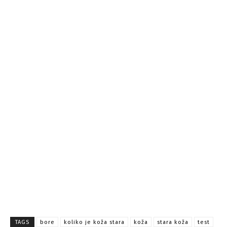
TAGS
bore
koliko je koža stara
koža
stara koža
test