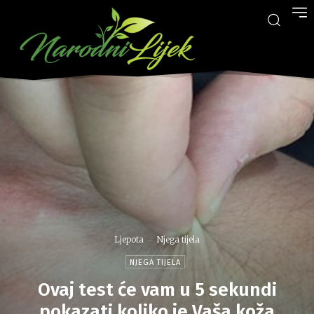
Ljepota
Njega tijela
NJEGA TIJELA
Ovaj test će vam u 5 sekundi
pokazati koliko je Vaša koža