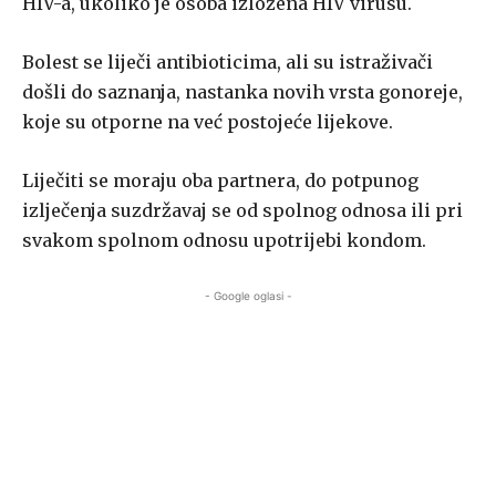
HIV-a, ukoliko je osoba izložena HIV virusu.
Bolest se liječi antibioticima, ali su istraživači
došli do saznanja, nastanka novih vrsta gonoreje,
koje su otporne na već postojeće lijekove.
Liječiti se moraju oba partnera, do potpunog
izlječenja suzdržavaj se od spolnog odnosa ili pri
svakom spolnom odnosu upotrijebi kondom.
- Google oglasi -