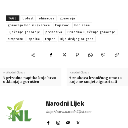
TAGS
bolest
ehinacea
gonoreja
gonoreja kod muškaraca
kapavac
kod žena
Liječenje gonoreje
prenosiva
Prirodno liječenje gonoreje
simptomi
spolna
triper
ulje divljeg origana
Prethodni članak
Naredni članak
3 prirodna napitka koja brzo
5 znakova kroničnog umora
otklanjaju gorušicu
koje ne smijete ignorirati
Narodni Lijek
http://www.narodnilijek.com