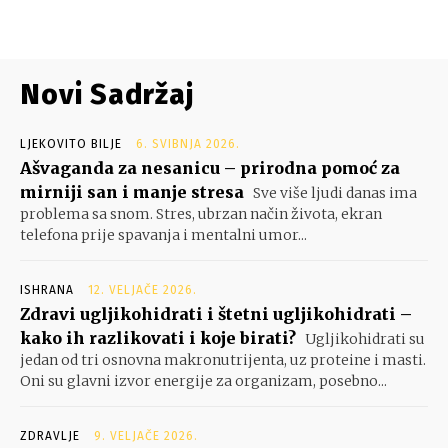
Novi Sadržaj
LJEKOVITO BILJE
6. SVIBNJA 2026.
Ašvaganda za nesanicu – prirodna pomoć za
mirniji san i manje stresa
Sve više ljudi danas ima
problema sa snom. Stres, ubrzan način života, ekran
telefona prije spavanja i mentalni umor...
ISHRANA
12. VELJAČE 2026.
Zdravi ugljikohidrati i štetni ugljikohidrati –
kako ih razlikovati i koje birati?
Ugljikohidrati su
jedan od tri osnovna makronutrijenta, uz proteine i masti.
Oni su glavni izvor energije za organizam, posebno...
ZDRAVLJE
9. VELJAČE 2026.