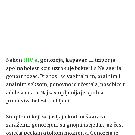
Nakon
HIV-a
,
gonoreja
,
kapavac
ili
triper
je
spolna bolest koju uzrokuje bakterija Neisseria
gonorrhoeae. Prenosi se vaginalnim, oralnim i
analnim seksom, ponovno je učestala, posebice u
adolescenata. Najzastupljenija je spolna
prenosiva bolest kod ljudi.
Simptomi koji se javljaju kod muškaraca
zaraženih gonorejom su gnojni iscjedak, uz čest
osjećaj peckanja tokom mokrenja. Gonoreju je