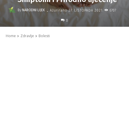
-
By
NARODNI LIJEK
6707
Ažurirano
27. LISTOPADA 2021.
0
Home
Zdravlje
Bolesti