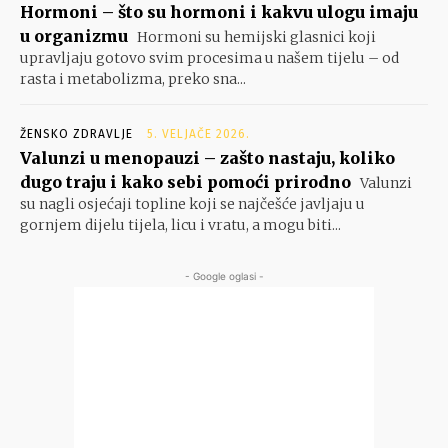
Hormoni – što su hormoni i kakvu ulogu imaju
u organizmu
Hormoni su hemijski glasnici koji
upravljaju gotovo svim procesima u našem tijelu – od
rasta i metabolizma, preko sna...
ŽENSKO ZDRAVLJE
5. VELJAČE 2026.
Valunzi u menopauzi – zašto nastaju, koliko
dugo traju i kako sebi pomoći prirodno
Valunzi
su nagli osjećaji topline koji se najčešće javljaju u
gornjem dijelu tijela, licu i vratu, a mogu biti...
- Google oglasi -