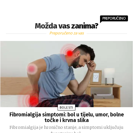
PREPORUČENO
Možda vas zanima?
Preporučeno za vas
BOLESTI
Fibromialgija simptomi: bol u tijelu, umor, bolne
točke i krvna slika
Fibromialgija je hronično stanje, a simptomi uključuju