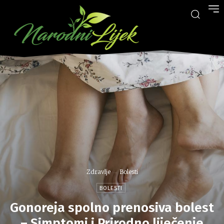
Zdravlje
Bolesti
BOLESTI
Gonoreja spolno prenosiva bolest
– Simptomi i Prirodno liječenje