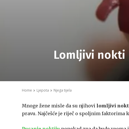
Lomljivi nokti
Home
Ljepota
Njega tijela
Mnoge žene misle da su njihovi
lomljivi nokt
pravu. Najčešće je riječ o spoljnim faktorima k
Pucanje noktiju
ponekad zna da bude veoma ir