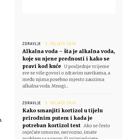
ZDRAVLJE
3. VELJAČE 2026.
Alkalna voda – šta je alkalna voda,
koje su njene prednosti i kako se
pravi kod kuće
U posljednje vrijeme
sve se više govori o zdravim navikama, a
među njima posebno mjesto zauzima
alkalna voda. Mnogi...
ZDRAVLJE
3. VELJAČE 2026.
Kako smanjiti kortizol u tijelu
prirodnim putem i kada je
.
potreban kortizol test
Ako se često
osjećate umorno, nervozno, imate
problema sa snom ili primjećujete