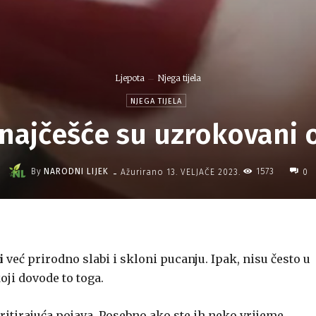
Ljepota
Njega tijela
NJEGA TIJELA
 najčešće su uzrokovani
-
By
NARODNI LIJEK
1573
Ažurirano
13. VELJAČE 2023.
0
i
već prirodno slabi i skloni pucanju. Ipak, nisu često u
oji dovode to toga.
itirajuća pojava. Posebno ako ste ih neko vrijeme