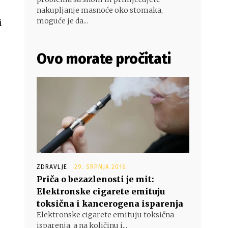
nakupljanje masnoće oko stomaka,
moguće je da...
i
Ovo morate pročitati
ZDRAVLJE
29. SRPNJA 2016.
Priča o bezazlenosti je mit:
Elektronske cigarete emituju
toksična i kancerogena isparenja
Elektronske cigarete emituju toksična
isparenja, a na količinu i...