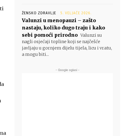
ti
ŽENSKO ZDRAVLJE
5. VELJAČE 2026.
Valunzi u menopauzi – zašto
nastaju, koliko dugo traju i kako
sebi pomoći prirodno
Valunzi su
nagli osjećaji topline koji se najčešće
javljaju u gornjem dijelu tijela, licu i vratu,
a mogu biti...
- Google oglasi -
da
m
ema