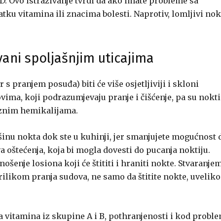
. Ovo istraživanje tvrdi da ako imate probleme sa
tku vitamina ili znacima bolesti. Naprotiv, lomljivi nok
vani spoljašnjim uticajima
r s pranjem posuđa) biti će više osjetljiviji i skloni
vima, koji podrazumjevaju pranje i čišćenje, pa su nokti
raznim hemikalijama.
ršinu nokta dok ste u kuhinji, jer smanjujete mogućnost 
va oštećenja, koja bi mogla dovesti do pucanja noktiju.
ošenje losiona koji će štititi i hraniti nokte. Stvaranje
ilikom pranja sudova, ne samo da štitite nokte, uveliko
 vitamina iz skupine A i B, pothranjenosti i kod probl