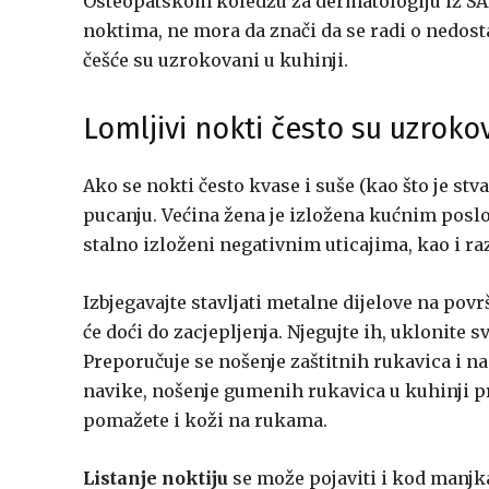
Osteopatskom koledžu za dermatologiju iz SAD
noktima, ne mora da znači da se radi o nedosta
češće su uzrokovani u kuhinji.
Lomljivi nokti često su uzroko
Ako se nokti često kvase i suše (kao što je stva
pucanju. Većina žena je izložena kućnim poslo
stalno izloženi negativnim uticajima, kao i 
Izbjegavajte stavljati metalne dijelove na pov
će doći do zacjepljenja. Njegujte ih, uklonite s
Preporučuje se nošenje zaštitnih rukavica i nan
navike, nošenje gumenih rukavica u kuhinji pr
pomažete i koži na rukama.
Listanje noktiju
se može pojaviti i kod manjka