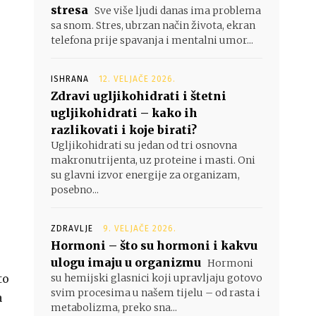
stresa
Sve više ljudi danas ima problema
sa snom. Stres, ubrzan način života, ekran
telefona prije spavanja i mentalni umor...
ISHRANA
12. VELJAČE 2026.
Zdravi ugljikohidrati i štetni
ugljikohidrati – kako ih
razlikovati i koje birati?
Ugljikohidrati su jedan od tri osnovna
makronutrijenta, uz proteine i masti. Oni
su glavni izvor energije za organizam,
posebno...
ZDRAVLJE
9. VELJAČE 2026.
Hormoni – što su hormoni i kakvu
ulogu imaju u organizmu
Hormoni
to
su hemijski glasnici koji upravljaju gotovo
svim procesima u našem tijelu – od rasta i
a
metabolizma, preko sna...