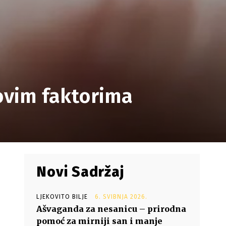
 ovim faktorima
Novi Sadržaj
LJEKOVITO BILJE
6. SVIBNJA 2026.
Ašvaganda za nesanicu – prirodna
pomoć za mirniji san i manje