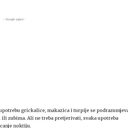
- Google oglasi -
 upotrebu grickalice, makazica i turpije se podrazumjeva
 ili zubima. Ali ne treba pretjerivati, svaka upotreba
canje noktiju.