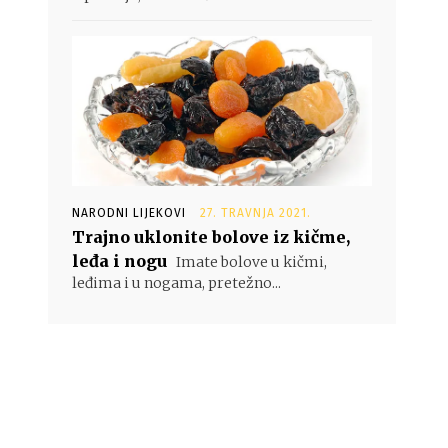
NARODNI LIJEKOVI
27. TRAVNJA 2021.
Trajno uklonite bolove iz kičme,
leđa i nogu
Imate bolove u kičmi,
leđima i u nogama, pretežno...