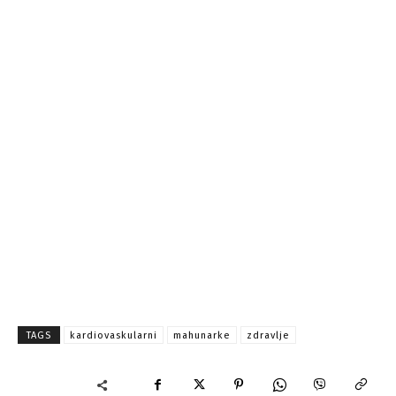
TAGS
kardiovaskularni
mahunarke
zdravlje