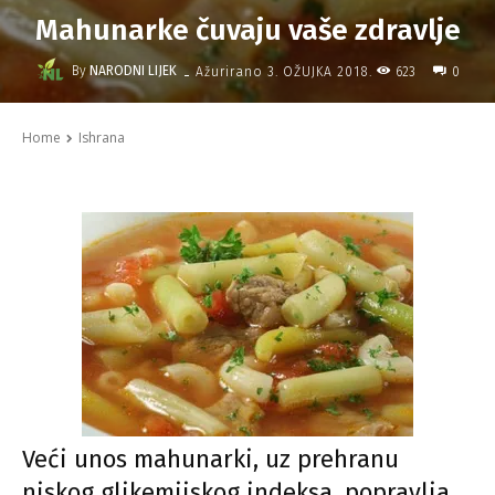
Mahunarke čuvaju vaše zdravlje
-
By
NARODNI LIJEK
623
Ažurirano
3. OŽUJKA 2018.
0
Home
Ishrana
Veći unos mahunarki, uz prehranu
niskog glikemijskog indeksa, popravlja