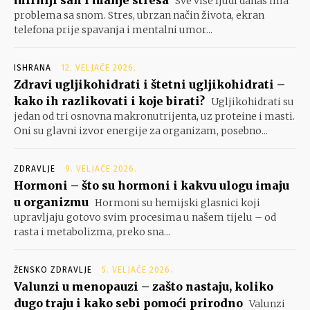
mirniji san i manje stresa
Sve više ljudi danas ima
problema sa snom. Stres, ubrzan način života, ekran
telefona prije spavanja i mentalni umor...
ISHRANA
12. VELJAČE 2026.
Zdravi ugljikohidrati i štetni ugljikohidrati –
kako ih razlikovati i koje birati?
Ugljikohidrati su
jedan od tri osnovna makronutrijenta, uz proteine i masti.
Oni su glavni izvor energije za organizam, posebno...
ZDRAVLJE
9. VELJAČE 2026.
Hormoni – što su hormoni i kakvu ulogu imaju
u organizmu
Hormoni su hemijski glasnici koji
upravljaju gotovo svim procesima u našem tijelu – od
rasta i metabolizma, preko sna...
ŽENSKO ZDRAVLJE
5. VELJAČE 2026.
Valunzi u menopauzi – zašto nastaju, koliko
dugo traju i kako sebi pomoći prirodno
Valunzi