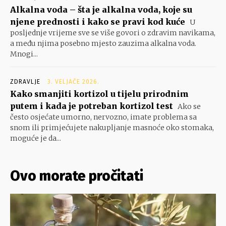
Alkalna voda – šta je alkalna voda, koje su
njene prednosti i kako se pravi kod kuće
U
posljednje vrijeme sve se više govori o zdravim navikama,
a među njima posebno mjesto zauzima alkalna voda.
Mnogi...
ZDRAVLJE
3. VELJAČE 2026.
Kako smanjiti kortizol u tijelu prirodnim
putem i kada je potreban kortizol test
Ako se
često osjećate umorno, nervozno, imate problema sa
snom ili primjećujete nakupljanje masnoće oko stomaka,
moguće je da...
Ovo morate pročitati