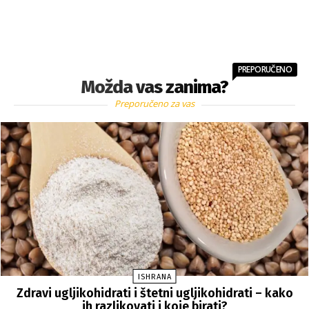
PREPORUČENO
Možda vas zanima?
Preporučeno za vas
ISHRANA
Zdravi ugljikohidrati i štetni ugljikohidrati – kako
ih razlikovati i koje birati?