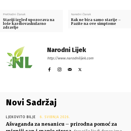
Prethodni članak
Naredni članak
Stariji izgled upozorava na
Rak ne bira samo starije –
loše kardiovaskularno
Pazite na ove simptome
zdravlje
Narodni Lijek
http://www.narodnilijek.com
Novi Sadržaj
LJEKOVITO BILJE
6. SVIBNJA 2026.
Ašvaganda za nesanicu – prirodna pomoć za