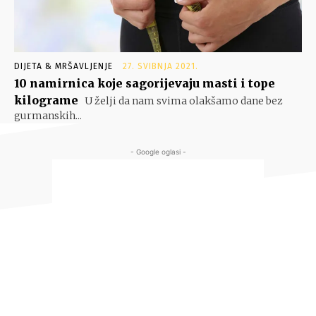
DIJETA & MRŠAVLJENJE
27. SVIBNJA 2021.
10 namirnica koje sagorijevaju masti i tope
kilograme
U želji da nam svima olakšamo dane bez
gurmanskih...
- Google oglasi -