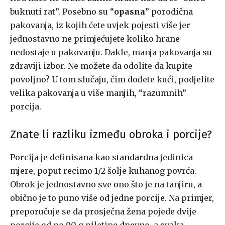
buknuti rat”. Posebno su “
opasna
” porodična
pakovanja, iz kojih ćete uvjek pojesti više jer
jednostavno ne primjećujete koliko hrane
nedostaje u pakovanju. Dakle, manja pakovanja su
zdraviji izbor. Ne možete da odolite da kupite
povoljno? U tom slučaju, čim dođete kući, podjelite
velika pakovanja u više manjih, “razumnih”
porcija.
Znate li razliku između obroka i porcije?
Porcija je definisana kao standardna jedinica
mjere, poput recimo 1/2 šolje kuhanog povrća.
Obrok je jednostavno sve ono što je na tanjiru, a
obično je to puno više od jedne porcije. Na primjer,
preporučuje se da prosječna žena pojede dvije
porcije od po 90 g piletine dnevno, a svaka