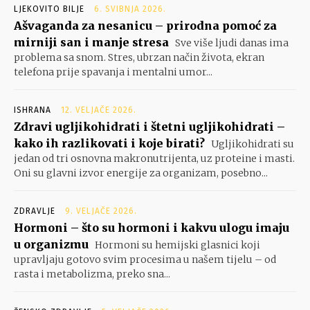
LJEKOVITO BILJE
6. SVIBNJA 2026.
Ašvaganda za nesanicu – prirodna pomoć za
mirniji san i manje stresa
Sve više ljudi danas ima
problema sa snom. Stres, ubrzan način života, ekran
telefona prije spavanja i mentalni umor...
ISHRANA
12. VELJAČE 2026.
Zdravi ugljikohidrati i štetni ugljikohidrati –
kako ih razlikovati i koje birati?
Ugljikohidrati su
jedan od tri osnovna makronutrijenta, uz proteine i masti.
Oni su glavni izvor energije za organizam, posebno...
ZDRAVLJE
9. VELJAČE 2026.
Hormoni – što su hormoni i kakvu ulogu imaju
u organizmu
Hormoni su hemijski glasnici koji
upravljaju gotovo svim procesima u našem tijelu – od
rasta i metabolizma, preko sna...