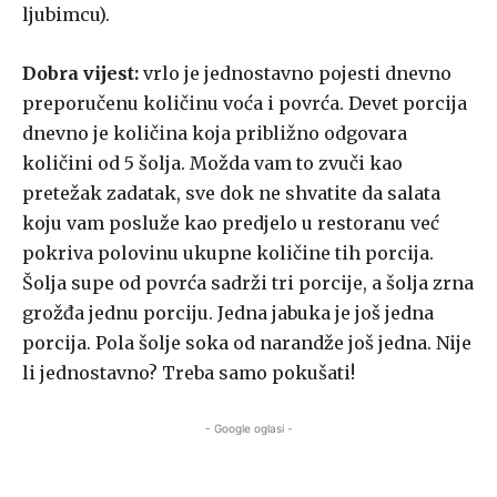
ljubimcu).
Dobra vijest:
vrlo je jednostavno pojesti dnevno
preporučenu količinu voća i povrća. Devet porcija
dnevno je količina koja približno odgovara
količini od 5 šolja. Možda vam to zvuči kao
pretežak zadatak, sve dok ne shvatite da salata
koju vam posluže kao predjelo u restoranu već
pokriva polovinu ukupne količine tih porcija.
Šolja supe od povrća sadrži tri porcije, a šolja zrna
grožđa jednu porciju. Jedna jabuka je još jedna
porcija. Pola šolje soka od narandže još jedna. Nije
li jednostavno? Treba samo pokušati!
- Google oglasi -