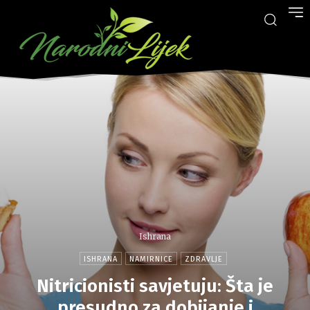
Ishrana
ISHRANA
NAMIRNICE
ZDRAVLJE
Nitricionisti savjetuju: Šta je
presudno za dobijanje i