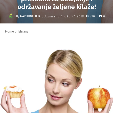
održavanje željene kilaže!
-
By
NARODNI LIJEK
790
Ažurirano
4. OŽUJKA 2018.
0
Home
Ishrana