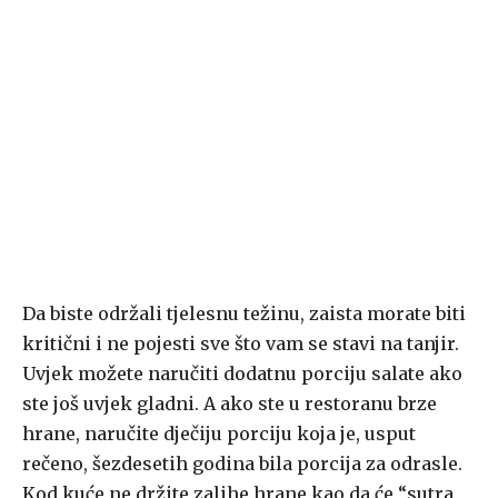
Da biste održali tjelesnu težinu, zaista morate biti
kritični i ne pojesti sve što vam se stavi na tanjir.
Uvjek možete naručiti dodatnu porciju salate ako
ste još uvjek gladni. A ako ste u restoranu brze
hrane, naručite dječiju porciju koja je, usput
rečeno, šezdesetih godina bila porcija za odrasle.
Kod kuće ne držite zalihe hrane kao da će “sutra