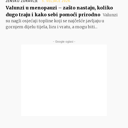
ŽENSKO ZDRAVLJE
5. VELJAČE 2026.
Valunzi u menopauzi – zašto nastaju, koliko
dugo traju i kako sebi pomoći prirodno
Valunzi
su nagli osjećaji topline koji se najčešće javljaju u
gornjem dijelu tijela, licu i vratu, a mogu biti...
- Google oglasi -