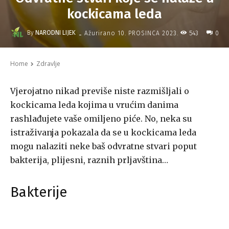
kockicama leda
-
By
NARODNI LIJEK
543
Ažurirano
10. PROSINCA 2023.
0
Home
Zdravlje
Vjerojatno nikad previše niste razmišljali o
kockicama leda kojima u vrućim danima
rashlađujete vaše omiljeno piće. No, neka su
istraživanja pokazala da se u kockicama leda
mogu nalaziti neke baš odvratne stvari poput
bakterija, plijesni, raznih prljavština…
Bakterije