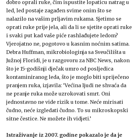
dobro oprali ruke, čim ispustite lopaticu natrag u
led, led postaje zagađen svime onim što se
nalazilo na vašim prljavim rukama. Sjetimo se
oprati ruke prije jela, ali da li se sjetite oprati ruke
i svaki put kad vaše piće rashlađujete ledom?
Vjerojatno ne, pogotovo u kasnim noćnim satima.
Debra Huffman, mikrobiologinja sa Sveučilišta u
Južnoj Floridi, je u razgovoru za NBC News, nakon
što je 15-godišnji dječak umro od posljedica
kontaminiranog leda, što je moglo biti spriječeno
pranjem ruka, izjavila: ‘Većina ljudi ne shvaća da
ne pranje ruka može uzrokovati smrt. Oni
jednostavno ne vide rizik u tome. Neće mirisati
čudno, neće izgledati čudno. To su mikroskopski
sitne čestice. Ne možete ih vidjeti.’
Istraživanje iz 2007. godine pokazalo je da je