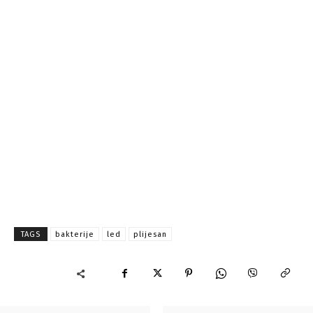
TAGS
bakterije
led
plijesan