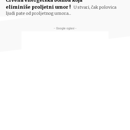
Crvena energetska bomba koja
eliminiše proljetni umor !
U stvari, čak polovica
ljudi pate od proljetnog umora...
- Google oglasi -