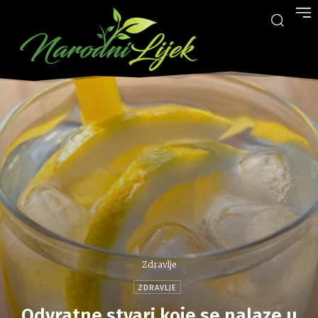
Zdravlje
ZDRAVLJE
Odvratne stvari koje se nalaze u