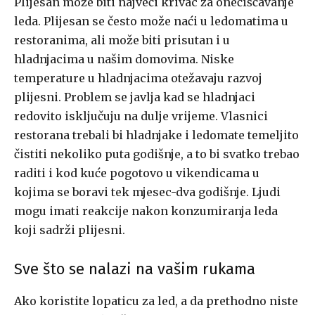
Plijesan može biti najveći krivac za onečišćavanje
leda. Plijesan se često može naći u ledomatima u
restoranima, ali može biti prisutan i u
hladnjacima u našim domovima. Niske
temperature u hladnjacima otežavaju razvoj
plijesni. Problem se javlja kad se hladnjaci
redovito isključuju na dulje vrijeme. Vlasnici
restorana trebali bi hladnjake i ledomate temeljito
čistiti nekoliko puta godišnje, a to bi svatko trebao
raditi i kod kuće pogotovo u vikendicama u
kojima se boravi tek mjesec-dva godišnje. Ljudi
mogu imati reakcije nakon konzumiranja leda
koji sadrži plijesni.
Sve što se nalazi na vašim rukama
Ako koristite lopaticu za led, a da prethodno niste