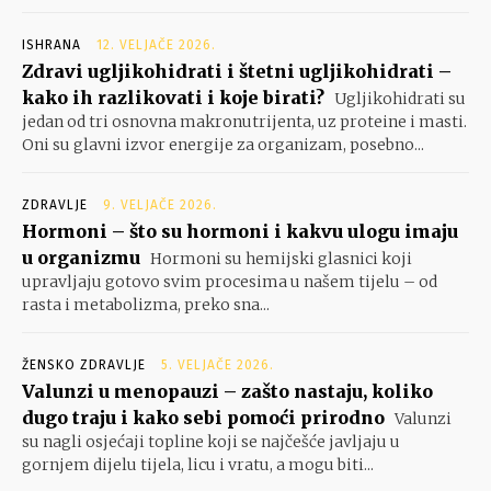
ISHRANA
12. VELJAČE 2026.
Zdravi ugljikohidrati i štetni ugljikohidrati –
kako ih razlikovati i koje birati?
Ugljikohidrati su
jedan od tri osnovna makronutrijenta, uz proteine i masti.
Oni su glavni izvor energije za organizam, posebno...
ZDRAVLJE
9. VELJAČE 2026.
Hormoni – što su hormoni i kakvu ulogu imaju
u organizmu
Hormoni su hemijski glasnici koji
upravljaju gotovo svim procesima u našem tijelu – od
rasta i metabolizma, preko sna...
ŽENSKO ZDRAVLJE
5. VELJAČE 2026.
Valunzi u menopauzi – zašto nastaju, koliko
dugo traju i kako sebi pomoći prirodno
Valunzi
su nagli osjećaji topline koji se najčešće javljaju u
gornjem dijelu tijela, licu i vratu, a mogu biti...