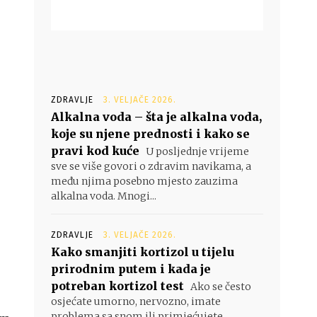
ZDRAVLJE
3. VELJAČE 2026.
Alkalna voda – šta je alkalna voda,
koje su njene prednosti i kako se
pravi kod kuće
U posljednje vrijeme
sve se više govori o zdravim navikama, a
među njima posebno mjesto zauzima
alkalna voda. Mnogi...
ZDRAVLJE
3. VELJAČE 2026.
Kako smanjiti kortizol u tijelu
prirodnim putem i kada je
potreban kortizol test
Ako se često
osjećate umorno, nervozno, imate
problema sa snom ili primjećujete