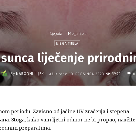
Ljepota
Njega tijela
NJEGA TIJELA
sunca liječenje prirodn
-
By
NARODNI LIJEK
5992
Ažurirano
10. PROSINCA 2023.
0
tnom periodu. Zavisno od jačine UV zračenja i stepena
dana. Stoga, kako vam ljetni odmor ne bi propao, naučite
rirodnim preparatima.