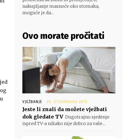
om
nakupljanje masnoće oko stomaka,
moguće je da...
Ovo morate pročitati
ijed
nog
 u
VJEŽBANJE
26. STUDENOGA 2013.
Jeste li znali da možete vježbati
dok gledate TV
Dugotrajno sjedenje
ispred TV-a nikako nije dobro za vaše...