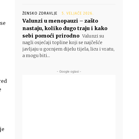
ŽENSKO ZDRAVLJE
5. VELJAČE 2026.
Valunzi u menopauzi – zašto
nse
nastaju, koliko dugo traju i kako
sebi pomoći prirodno
Valunzi su
nagli osjećaji topline koji se najčešće
javljaju u gornjem dijelu tijela, licu i vratu,
a mogu biti...
- Google oglasi -
red
e
je