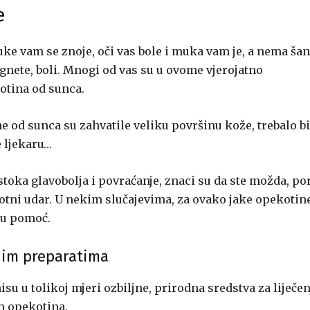
e
Ruke vam se znoje, oči vas bole i muka vam je, a nema ša
gnete, boli. Mnogi od vas su u ovome vjerojatno
otina od sunca.
ne od sunca su zahvatile veliku površinu kože, trebalo bi
e ljekaru…
stoka glavobolja i povraćanje, znaci su da ste možda, po
lotni udar. U nekim slučajevima, za ovako jake opekotin
ku pomoć.
nim preparatima
isu u tolikoj mjeri ozbiljne, prirodna sredstva za liječen
ih opekotina.