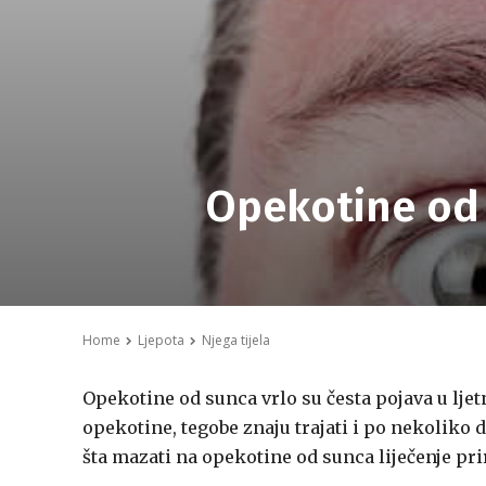
Opekotine od 
Home
Ljepota
Njega tijela
Opekotine od sunca vrlo su česta pojava u lje
opekotine, tegobe znaju trajati i po nekoliko 
šta mazati na opekotine od sunca liječenje p