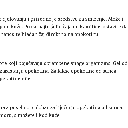
djelovanju i prirodno je sredstvo za smirenje. Može i
pale kože. Prokuhajte šolju čaja od kamilice, ostavite da
o nanesite hladan čaj direktno na opekotinu.
ore koji pojačavaju obrambene snage organizma. Gel od
i zarastanju opekotina. Za lakše opekotine od sunca
opekotine nije.
na a posebno je dobar za liječenje opekotina od sunca.
moru, a možete i kod kuće.