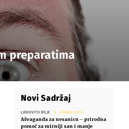
im preparatima
Novi Sadržaj
LJEKOVITO BILJE
6. SVIBNJA 2026.
Ašvaganda za nesanicu – prirodna
pomoć za mirniji san i manje