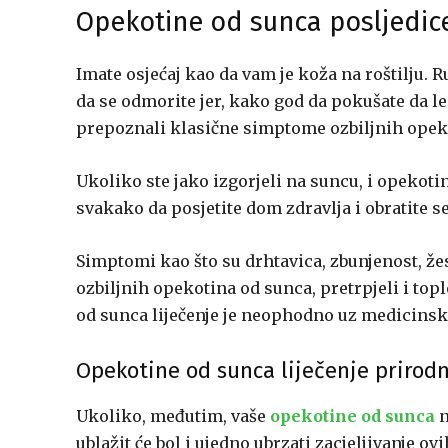
Opekotine od sunca posljedic
Imate osjećaj kao da vam je koža na roštilju. 
da se odmorite jer, kako god da pokušate da le
prepoznali klasične simptome ozbiljnih opek
Ukoliko ste jako izgorjeli na suncu, i opekoti
svakako da posjetite dom zdravlja i obratite s
Simptomi kao što su drhtavica, zbunjenost, že
ozbiljnih opekotina od sunca, pretrpjeli i top
od sunca liječenje je neophodno uz medicins
Opekotine od sunca liječenje prirod
Ukoliko, međutim, vaše
opekotine od sunca
n
ublažit će bol i ujedno ubrzati zacjeljivanje ov