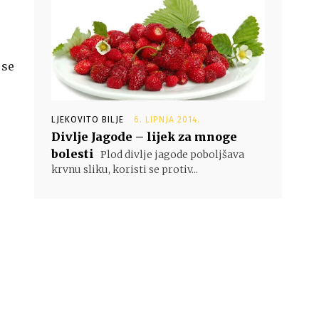
 se
LJEKOVITO BILJE
6. LIPNJA 2014.
Divlje Jagode – lijek za mnoge
bolesti
Plod divlje jagode poboljšava
krvnu sliku, koristi se protiv...