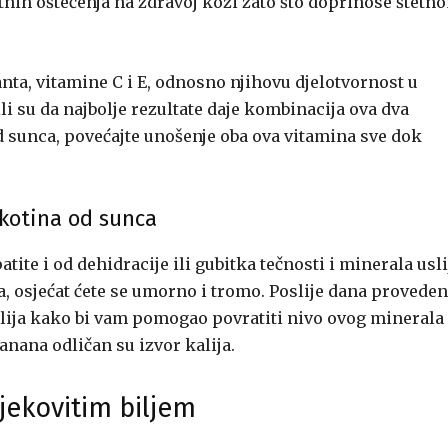
nih oštećenja na zdravoj koži zato što doprinose štetn
anta, vitamine C i E, odnosno njihovu djelotvornost u
li su da najbolje rezultate daje kombinacija ova dva
d sunca, povećajte unošenje oba ova vitamina sve dok
ekotina od sunca
tite i od dehidracije ili gubitka tečnosti i minerala usl
a, osjećat ćete se umorno i tromo. Poslije dana provede
alija kako bi vam pomogao povratiti nivo ovog minerala
nana odličan su izvor kalija.
jekovitim biljem