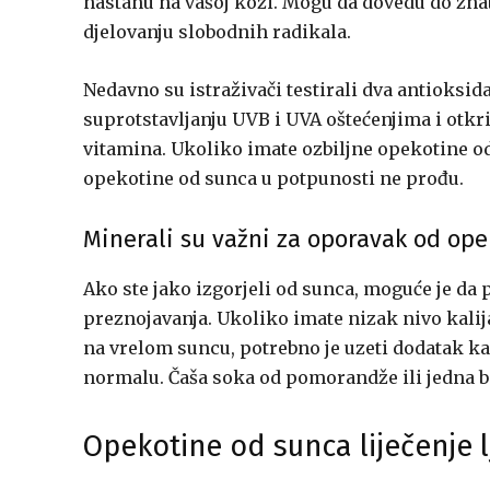
nastanu na vašoj koži. Mogu da dovedu do znat
djelovanju slobodnih radikala.
Nedavno su istraživači testirali dva antioksid
suprotstavljanju UVB i UVA oštećenjima i otkri
vitamina. Ukoliko imate ozbiljne opekotine o
opekotine od sunca u potpunosti ne prođu.
Minerali su važni za oporavak od op
Ako ste jako izgorjeli od sunca, moguće je da pa
preznojavanja. Ukoliko imate nizak nivo kalij
na vrelom suncu, potrebno je uzeti dodatak k
normalu. Čaša soka od pomorandže ili jedna ba
Opekotine od sunca liječenje l