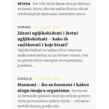
stresa
Sve više ljudi danas ima problema
sa snom. Stres, ubrzan način života, ekran
telefona prije spavanja i mentalni umor...
ISHRANA
12. VELJAČE 2026.
Zdravi ugljikohidrati i štetni
ugljikohidrati – kako ih
razlikovati i koje birati?
Ugljikohidrati su jedan od tri osnovna
makronutrijenta, uz proteine i masti. Oni
su glavni izvor energije za organizam,
posebno...
ZDRAVLJE
9. VELJAČE 2026.
Hormoni – što su hormoni i kakvu
ulogu imaju u organizmu
Hormoni
su hemijski glasnici koji upravljaju gotovo
svim procesima u našem tijelu – od rasta i
metabolizma, preko sna...