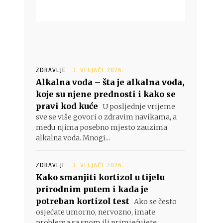
ZDRAVLJE
3. VELJAČE 2026.
Alkalna voda – šta je alkalna voda,
koje su njene prednosti i kako se
pravi kod kuće
U posljednje vrijeme
sve se više govori o zdravim navikama, a
među njima posebno mjesto zauzima
alkalna voda. Mnogi...
ZDRAVLJE
3. VELJAČE 2026.
Kako smanjiti kortizol u tijelu
prirodnim putem i kada je
potreban kortizol test
Ako se često
osjećate umorno, nervozno, imate
problema sa snom ili primjećujete