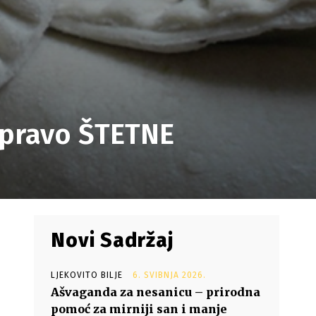
apravo ŠTETNE
Novi Sadržaj
LJEKOVITO BILJE
6. SVIBNJA 2026.
Ašvaganda za nesanicu – prirodna
pomoć za mirniji san i manje