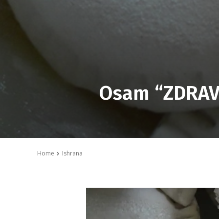
Osam “ZDRAVI
Home
Ishrana