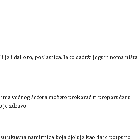
i je i dalje to, poslastica. Iako sadrži jogurt nema ništa
a ima voćnog šećera možete prekoračiti preporučenu
o je zdravo.
o su ukusna namirnica koja djeluje kao da je potpuno