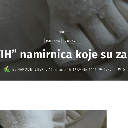
Ishrana
ISHRANA
ZDRAVLJE
H” namirnica koje su z
-
By
NARODNI LIJEK
1875
Ažurirano
16. TRAVNJA 2016.
0