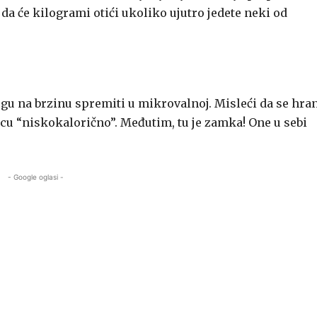
 da će kilogrami otići ukoliko ujutro jedete neki od
ogu na brzinu spremiti u mikrovalnoj. Misleći da se hra
cu “niskokalorično”. Međutim, tu je zamka! One u sebi
- Google oglasi -