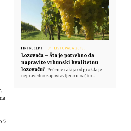
FINI RECEPTI
31. LISTOPADA 2018.
Lozovača – Šta je potrebno da
napravite vrhunski kvalitetnu
lozovaču?
Pečenje rakija od grožđa je
nepravedno zapostavljeno u našim...
,
 na
o 5