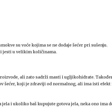
i smokve su voće kojima se ne dodaje šećer pri sušenju.
i jesti u velikim količinama.
roizvode, ali zato sadrži masti i ugljikohidrate. Također
šećer, koji je zdraviji od normalnog, ali ima isti efekt
na jela i ukoliko baš kupujute gotova jela, neka ono ima d