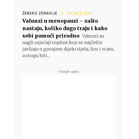
ŽENSKO ZDRAVLJE
5. VELJAČE 2026.
Valunzi u menopauzi – zašto
nastaju, koliko dugo traju i kako
sebi pomoći prirodno
Valunzi su
nagli osjećaji topline koji se najčešće
javljaju u gornjem dijelu tijela, licu i vratu,
a mogu biti...
- Google oglasi -