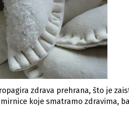
propagira zdrava prehrana, što je zais
namirnice koje smatramo zdravima, b