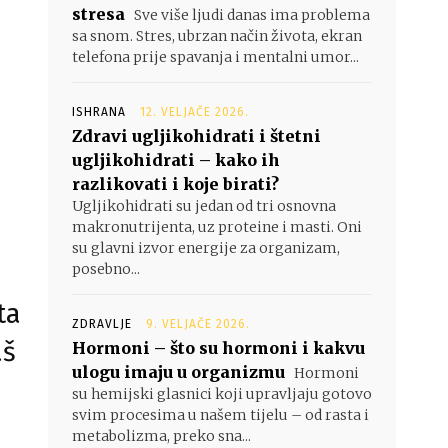
stresa
Sve više ljudi danas ima problema
sa snom. Stres, ubrzan način života, ekran
telefona prije spavanja i mentalni umor...
ISHRANA
12. VELJAČE 2026.
Zdravi ugljikohidrati i štetni
ugljikohidrati – kako ih
razlikovati i koje birati?
Ugljikohidrati su jedan od tri osnovna
makronutrijenta, uz proteine i masti. Oni
su glavni izvor energije za organizam,
posebno...
ta
ZDRAVLJE
9. VELJAČE 2026.
aš
Hormoni – što su hormoni i kakvu
ulogu imaju u organizmu
Hormoni
su hemijski glasnici koji upravljaju gotovo
svim procesima u našem tijelu – od rasta i
metabolizma, preko sna...