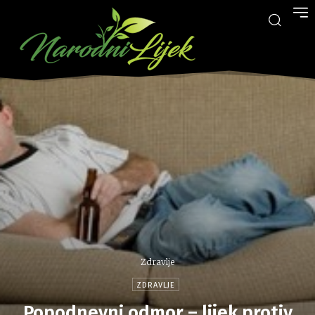
Zdravlje
ZDRAVLJE
Popodnevni odmor – lijek protiv