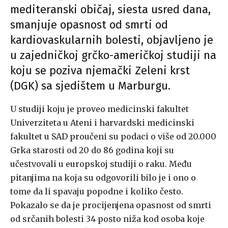
mediteranski običaj, siesta usred dana,
smanjuje opasnost od smrti od
kardiovaskularnih bolesti, objavljeno je
u zajedničkoj grčko-američkoj studiji na
koju se poziva njemački Zeleni krst
(DGK) sa sjedištem u Marburgu.
U studiji koju je proveo medicinski fakultet
Univerziteta u Ateni i harvardski medicinski
fakultet u SAD proučeni su podaci o više od 20.000
Grka starosti od 20 do 86 godina koji su
učestvovali u europskoj studiji o raku. Među
pitanjima na koja su odgovorili bilo je i ono o
tome da li spavaju popodne i koliko često.
Pokazalo se da je procijenjena opasnost od smrti
od srčanih bolesti 34 posto niža kod osoba koje