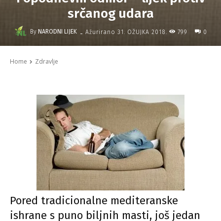
srčanog udara
-
By
NARODNI LIJEK
799
Ažurirano
31. OŽUJKA 2018.
0
Home
Zdravlje
Pored tradicionalne mediteranske
ishrane s puno biljnih masti, još jedan