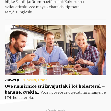
biljke:Familija: GraminaeNarodni: Kukuruzna
svilaLatinski: Zea maysLjekarski: Stigmata
MaydisEngleski:...
ZDRAVLJE
3. SVIBNJA 2017.
Ove namirnice snižavaju tlak i loš holesterol –
banane, cvekla..
Voće i povrće će utjecati na smanjenje
LDL holesterola...
- Google oglasi -