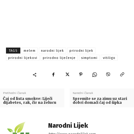
TAGS
melem
narodni lijek
prirodni lijek
prirodni lijekovi
prirodno liječenje
simptomi
vitiligo
Prethodni članak
Naredni članak
Čaj od lista smokve: Liječi
Spremite se za zimu uz stari
dijabetes, rak, čir na želucu
dobri domaći čaj od šipka
Narodni Lijek