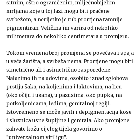
sitnim, oštro ograničenim, mliječnobijelim
mrljama koje u toj fazi mogu biti praćene
svrbežom, a nerijetko je rub promjena tamnije
pigmentiran. Veličina im varira od nekoliko
milimetara do nekoliko centimetara u promjeru.
Tokom vremena broj promjena se povećava i spaja
u veća žarišta, a svrbeža nema. Promjene mogu biti
simetrično ali i asimetrično raspoređene.
Nalazimo ih na udovima, osobito iznad zglobova
prstiju šaka, na koljenima i laktovima, na licu
(oko očiju i usana), u pazusima, oko pupka, na
potkoljenicama, leđima, genitalnoj regiji.
Istovremeno se može javiti i depigmentacija kose
i sluznica usne šupljine i genitala. Ako promjene
zahvate kožu cijelog tijela govorimo o
“univerzalnom vitiligu”.