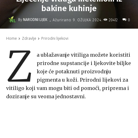
bakine kuhinje
-
By
NARODNI LIJEK
20412
Ažurirano
9. OŽUJKA 2024.
0
Home
Zdravlje
Prirodni lijekovi
Z
a ublažavanje vitiliga možete koristiti
prirodne supstancije i ljekovite biljke
koje će potaknuti proizvodnju
pigmenta u koži. Prirodni lijekovi za
vitiligo koji vam mogu biti od pomoći, priprema i
doziranje su veoma jednostavni.