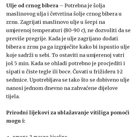
Ulje od crnog bibera
– Potrebna je šolja
maslinovog ulja i četvrtina šolje crnog bibera u
zrnu. Zagrijati maslinovo ulje u šerpi na
umjerenoj temperaturi (80-90 c), ne dozvoliti da se
previše pregrije. Kada je ulje zagrijano dodati
bibera u zrnu pa ga izgnječite kako bi ispustio ulje
koje sadrži u sebi. To ostaviti na umjerenoj vatri
još 5 min. Kada se ohladi potrebno je procjediti i
sipati u čiste tegle ili boce. Čuvati u frižideru 1-2
sedmice. Upotrebljava se tako što se dobiveno ulje
nanosi jednom dnevno na zahvaćene dijelove
tijela.
Prirodni lijekovi za ublažavanje vitiliga pomoći
mogu i: