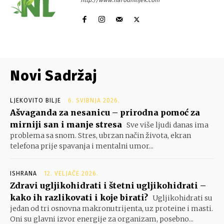
http://www.narodnilijek.com
Novi Sadržaj
LJEKOVITO BILJE
6. SVIBNJA 2026.
Ašvaganda za nesanicu – prirodna pomoć za
mirniji san i manje stresa
Sve više ljudi danas ima
problema sa snom. Stres, ubrzan način života, ekran
telefona prije spavanja i mentalni umor...
ISHRANA
12. VELJAČE 2026.
Zdravi ugljikohidrati i štetni ugljikohidrati –
kako ih razlikovati i koje birati?
Ugljikohidrati su
jedan od tri osnovna makronutrijenta, uz proteine i masti.
Oni su glavni izvor energije za organizam, posebno...