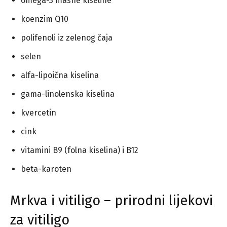
omega-3 masne kiseline
koenzim Q10
polifenoli iz zelenog čaja
selen
alfa-lipoična kiselina
gama-linolenska kiselina
kvercetin
cink
vitamini B9 (folna kiselina) i B12
beta-karoten
Mrkva i vitiligo – prirodni lijekovi
za vitiligo