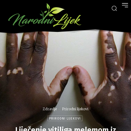
Zdravlje
Prirodni lijekovi
PRIRODNI LIJEKOVI
Liječenje vitiliga melemom iz