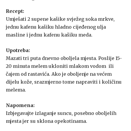
Recept:
Umješati 2 supene kašike svježeg soka mrkve,
jednu kafenu kašiku hladno cijeđenog ulja
masline i jednu kafenu kašiku meda.
Upotreba:
Mazati tri puta dnevno oboljela mjesta. Poslije 15-
20 minuta melem ukloniti mlakom vodom ili
čajem od rastavića. Ako je oboljenje na većem
dijelu kože, srazmjerno tome napraviti i količinu
melema.
Napomena:
Izbjegavajte izlaganje suncu, posebno oboljelih
mjesta jer su sklona opekotinama.