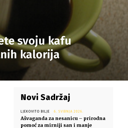
te svoju kafu
nih kalorija
Novi Sadržaj
LJEKOVITO BILJE
6. SVIBNJA 2026.
Ašvaganda za nesanicu – prirodna
pomoć za mirniji san i manje