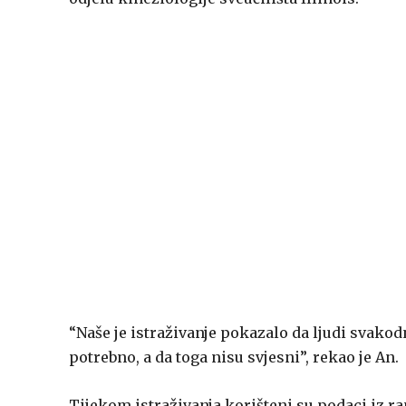
“Naše je istraživanje pokazalo da ljudi svako
potrebno, a da toga nisu svjesni”, rekao je An.
Tijekom istraživanja korišteni su podaci iz ra