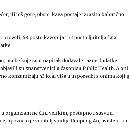
ćer, ili još gore, oboje, kava postaje izrazito kalorično
 proveli, 68 posto kavopija i 33 posto ljuitelja čaja
atke.
nu, osobe koje su u napitak dodavale razne dodatke
bjavili su znanstvenici u časopisu Public Health. A oni
vno konzumiraju 43 kcal više u usporedbi s onima koji 
se u organizam ne čini velikim, postupno i sasvim
e, upozorio je voditelj studije Ruopeng An, asistent na