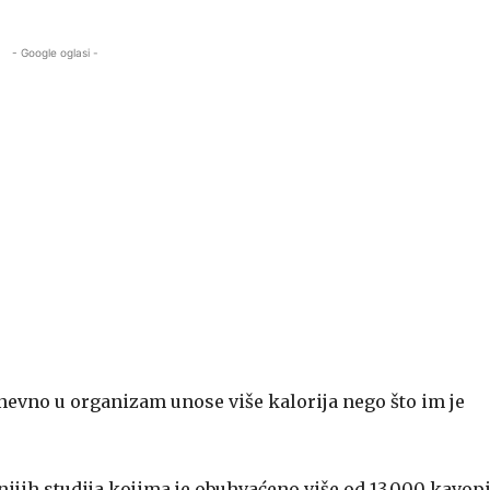
- Google oglasi -
dnevno u organizam unose više kalorija nego što im je
nijih studija kojima je obuhvaćeno više od 13.000 kavopi