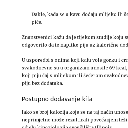
Dakle, kada se u kavu dodaju mlijeko ili še
piće.
Znanstvenici kažu da je tijekom studije koju su
odgovorilo da te napitke piju uz kalorične dod
U usporedbi s onima koji kafu vole gorku i cr
svakodnevno su u organizam unosile 69 kcal, o
koji piju čaj s mlijekom ili šećerom svakodne
piju bez dodataka.
Postupno dodavanje kila
Iako se broj kalorija koje se na taj način uno
neprimjetno može rezultirati povećanjem težin
odjelu kineziologije sveučilišta Illinois.