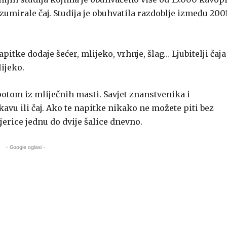
mirale čaj. Studija je obuhvatila razdoblje između 2001
pitke dodaje šećer, mlijeko, vrhnje, šlag… Ljubitelji čaja
ijeko.
 potom iz mliječnih masti. Savjet znanstvenika i
 kavu ili čaj. Ako te napitke nikako ne možete piti bez
mjerice jednu do dvije šalice dnevno.
- Google oglasi -