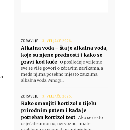
ZDRAVLJE
3. VELJAČE 2026.
Alkalna voda – šta je alkalna voda,
koje su njene prednosti i kako se
pravi kod kuće
U posljednje vrijeme
sve se više govori o zdravim navikama, a
među njima posebno mjesto zauzima
ga
alkalna voda. Mnogi...
ZDRAVLJE
3. VELJAČE 2026.
Kako smanjiti kortizol u tijelu
prirodnim putem i kada je
potreban kortizol test
Ako se često
osjećate umorno, nervozno, imate
problema sa snom ili primjećujete