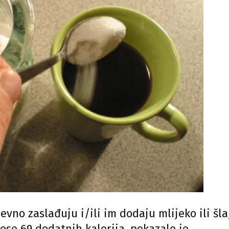
evno zaslađuju i/ili im dodaju mlijeko ili šla
se 69 dodatnih kalorija, pokazalo je