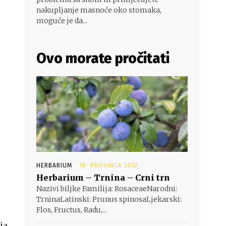
nakupljanje masnoće oko stomaka,
moguće je da...
Ovo morate pročitati
HERBARIUM
18. PROSINCA 2012.
Herbarium – Trnina – Crni trn
Nazivi biljke Familija: RosaceaeNarodni:
TrninaLatinski: Prunus spinosaLjekarski:
Flos, Fructus, Radu,...
ja