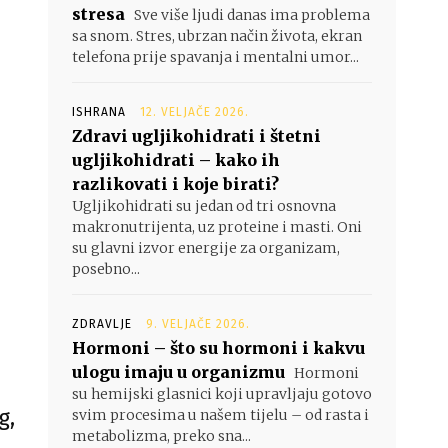
stresa
Sve više ljudi danas ima problema
sa snom. Stres, ubrzan način života, ekran
telefona prije spavanja i mentalni umor...
ISHRANA
12. VELJAČE 2026.
Zdravi ugljikohidrati i štetni
ugljikohidrati – kako ih
razlikovati i koje birati?
Ugljikohidrati su jedan od tri osnovna
makronutrijenta, uz proteine i masti. Oni
su glavni izvor energije za organizam,
posebno...
ZDRAVLJE
9. VELJAČE 2026.
Hormoni – što su hormoni i kakvu
ulogu imaju u organizmu
Hormoni
su hemijski glasnici koji upravljaju gotovo
g,
svim procesima u našem tijelu – od rasta i
metabolizma, preko sna...