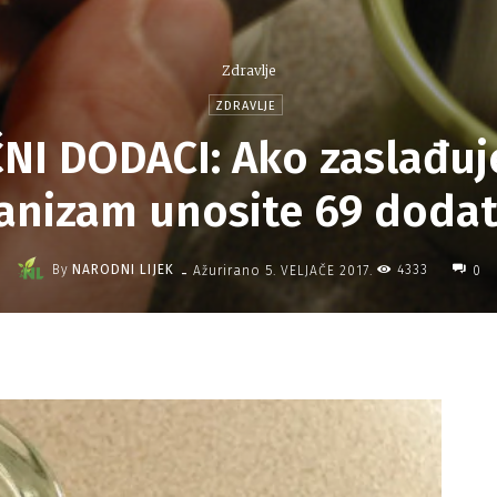
Zdravlje
ZDRAVLJE
I DODACI: Ako zaslađuje
rganizam unosite 69 dodat
-
By
NARODNI LIJEK
4333
Ažurirano
5. VELJAČE 2017.
0