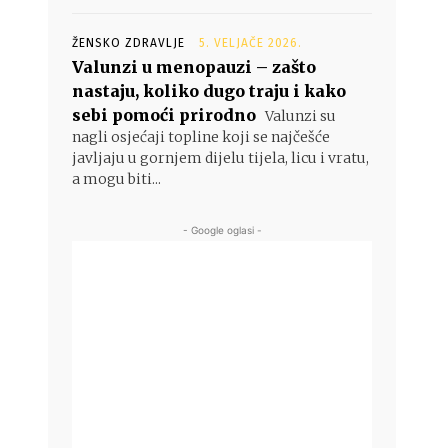
ŽENSKO ZDRAVLJE
5. VELJAČE 2026.
Valunzi u menopauzi – zašto
nastaju, koliko dugo traju i kako
sebi pomoći prirodno
Valunzi su
nagli osjećaji topline koji se najčešće
javljaju u gornjem dijelu tijela, licu i vratu,
a mogu biti...
- Google oglasi -