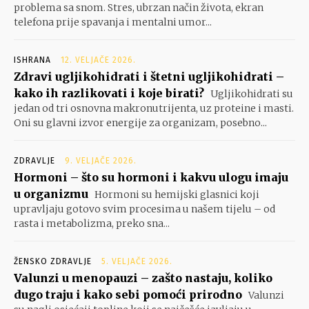
problema sa snom. Stres, ubrzan način života, ekran
telefona prije spavanja i mentalni umor...
ISHRANA
12. VELJAČE 2026.
Zdravi ugljikohidrati i štetni ugljikohidrati –
kako ih razlikovati i koje birati?
Ugljikohidrati su
jedan od tri osnovna makronutrijenta, uz proteine i masti.
Oni su glavni izvor energije za organizam, posebno...
ZDRAVLJE
9. VELJAČE 2026.
Hormoni – što su hormoni i kakvu ulogu imaju
u organizmu
Hormoni su hemijski glasnici koji
upravljaju gotovo svim procesima u našem tijelu – od
rasta i metabolizma, preko sna...
ŽENSKO ZDRAVLJE
5. VELJAČE 2026.
Valunzi u menopauzi – zašto nastaju, koliko
dugo traju i kako sebi pomoći prirodno
Valunzi