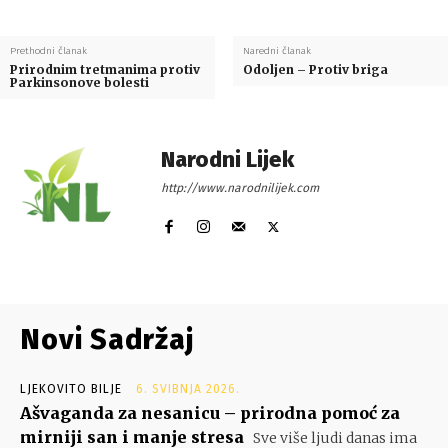
Prethodni članak
Naredni članak
Prirodnim tretmanima protiv
Odoljen – Protiv briga
Parkinsonove bolesti
Narodni Lijek
http://www.narodnilijek.com
Novi Sadržaj
LJEKOVITO BILJE
6. SVIBNJA 2026.
Ašvaganda za nesanicu – prirodna pomoć za
mirniji san i manje stresa
Sve više ljudi danas ima