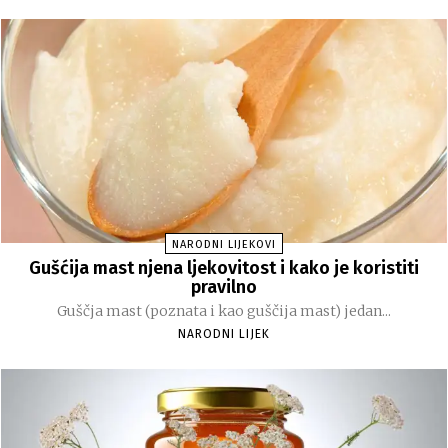
NARODNI LIJEKOVI
Gušćija mast njena ljekovitost i kako je koristiti
pravilno
Guščja mast (poznata i kao guščija mast) jedan...
NARODNI LIJEK