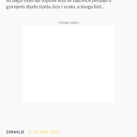
su nagli osjećaji topline koji se najčešće javljaju u
gornjem dijelu tijela, licu i vratu, a mogu biti...
- Google oglasi -
ZDRAVLJE
3. VELJAČE 2026.