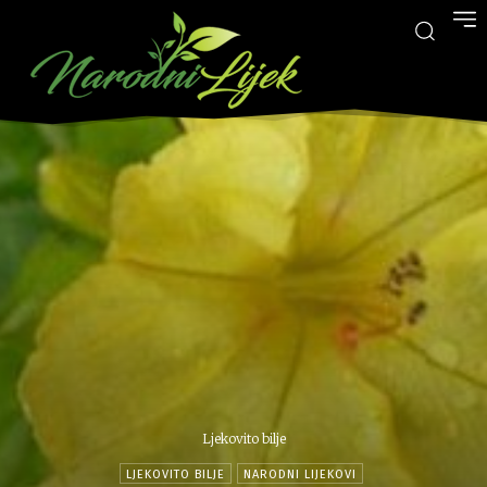
Ljekovito bilje
LJEKOVITO BILJE
NARODNI LIJEKOVI