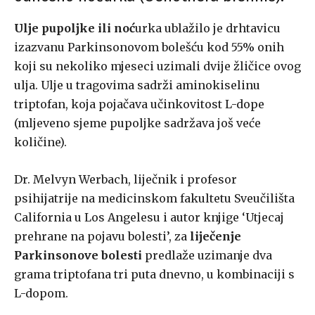
Ulje pupoljke ili noć
urka ublažilo je drhtavicu
izazvanu Parkinsonovom bolešću kod 55% onih
koji su nekoliko mjeseci uzimali dvije žličice ovog
ulja. Ulje u tragovima sadrži aminokiselinu
triptofan, koja pojačava učinkovitost L-dope
(mljeveno sjeme pupoljke sadržava još veće
količine).
Dr. Melvyn Werbach, liječnik i profesor
psihijatrije na medicinskom fakultetu Sveučilišta
California u Los Angelesu i autor knjige ‘Utjecaj
prehrane na pojavu bolesti’, za
liječenje
Parkinsonove bolesti
predlaže uzimanje dva
grama triptofana tri puta dnevno, u kombinaciji s
L-dopom.