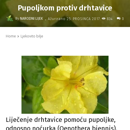
Pupoljkom protiv drhtavice
-
By
NARODNI LIJEK
834
Ažurirano
25. PROSINCA 2017.
0
Home
Ljekovito bilje
Liječenje drhtavice pomoću pupoljke,
odnosno noćurka (Oenothera biennis).