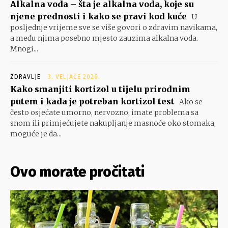
Alkalna voda – šta je alkalna voda, koje su
njene prednosti i kako se pravi kod kuće
U
posljednje vrijeme sve se više govori o zdravim navikama,
a među njima posebno mjesto zauzima alkalna voda.
Mnogi...
ZDRAVLJE
3. VELJAČE 2026.
Kako smanjiti kortizol u tijelu prirodnim
putem i kada je potreban kortizol test
Ako se
često osjećate umorno, nervozno, imate problema sa
snom ili primjećujete nakupljanje masnoće oko stomaka,
moguće je da...
Ovo morate pročitati