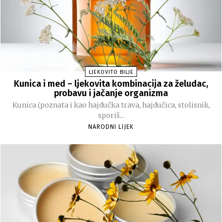
LJEKOVITO BILJE
Kunica i med – ljekovita kombinacija za želudac,
probavu i jačanje organizma
Kunica (poznata i kao hajdučka trava, hajdučica, stolisnik,
sporiš...
NARODNI LIJEK