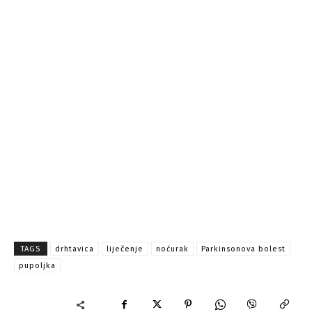
TAGS
drhtavica
liječenje
noćurak
Parkinsonova bolest
pupoljka