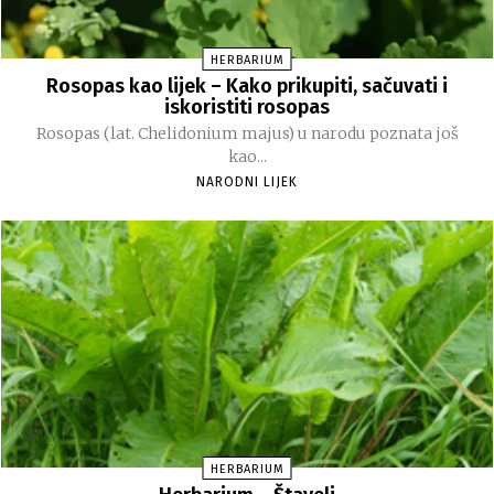
HERBARIUM
Rosopas kao lijek – Kako prikupiti, sačuvati i
iskoristiti rosopas
Rosopas (lat. Chelidonium majus) u narodu poznata još
kao...
NARODNI LIJEK
HERBARIUM