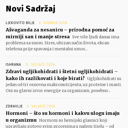
Novi Sadržaj
LJEKOVITO BILJE
6. SVIBNJA 2026.
Ašvaganda za nesanicu – prirodna pomoć za
mirniji san i manje stresa
Sve više ljudi danas ima
problema sa snom. Stres, ubrzan način života, ekran
telefona prije spavanja i mentalni umor...
ISHRANA
12. VELJAČE 2026.
Zdravi ugljikohidrati i štetni ugljikohidrati –
kako ih razlikovati i koje birati?
Ugljikohidrati su
jedan od tri osnovna makronutrijenta, uz proteine i masti.
Oni su glavni izvor energije za organizam, posebno...
ZDRAVLJE
9. VELJAČE 2026.
Hormoni – što su hormoni i kakvu ulogu imaju
u organizmu
Hormoni su hemijski glasnici koji
upravljaju gotovo svim procesima u našem tijelu – od