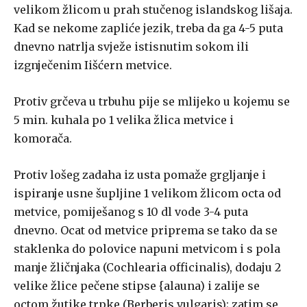
velikom žlicom u prah stučenog islandskog lišaja.
Kad se nekome zapliće jezik, treba da ga 4-5 puta
dnevno natrlja svježe istisnutim sokom ili
izgnječenim Iišćern metvice.
Protiv grčeva u trbuhu pije se mlijeko u kojemu se
5 min. kuhala po 1 velika žlica metvice i
komorača.
Protiv lošeg zadaha iz usta pomaže grgljanje i
ispiranje usne šupljine 1 velikom žlicom octa od
metvice, pomiješanog s 10 dl vode 3-4 puta
dnevno. Ocat od metvice priprema se tako da se
staklenka do polovice napuni metvicom i s pola
manje žličnjaka (Cochlearia officinalis), dodaju 2
velike žlice pečene stipse {alauna) i zalije se
octom žutike trpke (Berberis vulgaris); zatim se