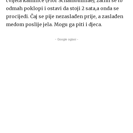
cvijeta kamilice (Flor Schamomillae), zatim se to
odmah poklopi i ostavi da stoji 2 sata,a onda se
procijedi. Čaj se pije nezaslađen prije, a zaslađen
medom poslije jela. Mogu ga piti i djeca.
- Google oglasi -