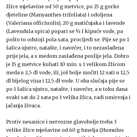
žlice mješavine od 50 g metvice, po 25 g gorke
djeteline (Manyanthes trifoliata) i odoljena
(Valeriana officiunlis), 20 g matičnjaka i lavende
(Lavendula spica) popari se ½ I kipuće vode, pa
pošto to odstoji pola sata, procijedi se. Pije se po 1
šalica ujutro, natašte, i navečer, i to nezaslađena
prije jela, a s medom zaslađena poslije jela. Dobro
je 15 g metvice kuhati 10 min. s 1 velikom žlicom
meda u 2,5 dl vode, ili, još bolje močiti 12 sati u 12,5
dl bijelog vina i 12,5 dl vode. U oba slučaja pije se
po 1 šalica ujutro, natašte, i navečer, a u toku dana
svaki sat do 2 sata po 1 velika žlica, radi umirenja i
jačanja živaca.
Protiv nesanice i nervozne glavobolje treba 3
velike žlice mješavine od 60 g hmelja (Humulus