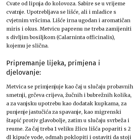
Cvate od lipnja do kolovoza. Sabire se u vrijeme
cvatnje. Upotrebljava se lišće, ali i mladice s
cvjetnim vršcima. Lišće irna ugodan i aromatičan
miris i okus. Metvicu paprenu ne treba zamijeniti
s divljim bosiljkom (Calarninta officinalis),
kojemu je slična.
Pripremanje lijeka, primjena i
djelovanje:
Metvica se primjenjuje kao čaj u slučaju probavnih
smetnji, grčeva crijeva, žučnih i bubrežnih kolika,
a za vanjsku upotrebu kao dodatak kupkama, za
punjenje jastučića za spavanje, kao migrenski
štapić protiv glavobolje, zatim u slučaju svrbeža i
reume. Za čaj treba 1 veliku žlicu lišća popariti s 2
dl kipuće vode, odmah poklopiti i ostaviti da stoji