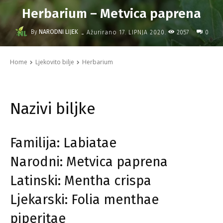
Herbarium – Metvica paprena
-
By
NARODNI LIJEK
2057
Ažurirano
17. LIPNJA 2020.
0
Home
Ljekovito bilje
Herbarium
Nazivi biljke
Familija: Labiatae
Narodni: Metvica paprena
Latinski: Mentha crispa
Ljekarski: Folia menthae
piperitae