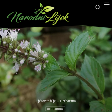
Ljekovito bilje
Herbarium
HERBARIUM