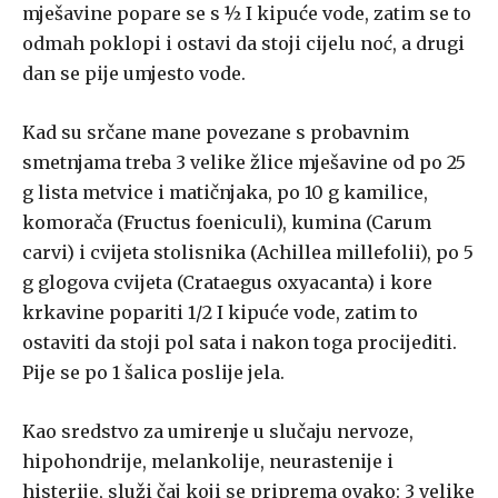
mješavine popare se s ½ I kipuće vode, zatim se to
odmah poklopi i ostavi da stoji cijelu noć, a drugi
dan se pije umjesto vode.
Kad su srčane mane povezane s probavnim
smetnjama treba 3 velike žlice mješavine od po 25
g lista metvice i matičnjaka, po 10 g kamilice,
komorača (Fructus foeniculi), kumina (Carum
carvi) i cvijeta stolisnika (Achillea millefolii), po 5
g glogova cvijeta (Crataegus oxyacanta) i kore
krkavine popariti 1/2 I kipuće vode, zatim to
ostaviti da stoji pol sata i nakon toga procijediti.
Pije se po 1 šalica poslije jela.
Kao sredstvo za umirenje u slučaju nervoze,
hipohondrije, melankolije, neurastenije i
histerije, služi čaj koji se priprema ovako: 3 velike