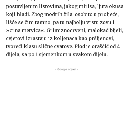
postavljenim listovima, jakog mirisa, ljuta okusa
koji hladi. Zbog modrih žila, osobito u proljeće,
lišće se čini tamno, pa tu najbolju vrstu zovu i
»crna metvica«. Grimiznocrveni, malokad bijeli,
cvjetovi izrastaju iz koljenaca kao pršljenovi,
tvoreći klasu slične cvatove. Plod je oraščić od 4
dijela, sa po 1 sjemenkom u svakom dijelu.
- Google oglasi -