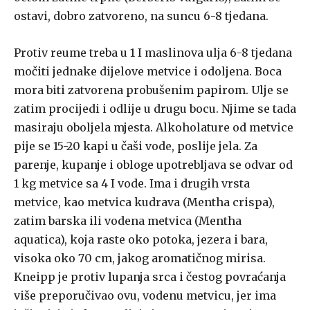
ostavi, dobro zatvoreno, na suncu 6-8 tjedana.
Protiv reume treba u 1 I maslinova ulja 6-8 tjedana
močiti jednake dijelove metvice i odoljena. Boca
mora biti zatvorena probušenim papirom. Ulje se
zatim procijedi i odlije u drugu bocu. Njime se tada
masiraju oboljela mjesta. Alkoholature od metvice
pije se 15-20 kapi u čaši vode, poslije jela. Za
parenje, kupanje i obloge upotrebljava se odvar od
1 kg metvice sa 4 I vode. Ima i drugih vrsta
metvice, kao metvica kudrava (Mentha crispa),
zatim barska ili vodena metvica (Mentha
aquatica), koja raste oko potoka, jezera i bara,
visoka oko 70 cm, jakog aromatičnog mirisa.
Kneipp je protiv lupanja srca i čestog povraćanja
više preporučivao ovu, vodenu metvicu, jer ima