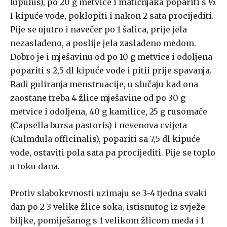
Iupulus), po 20 g metvice i matičnjaka popariti s ½
I kipuće vode, poklopiti i nakon 2 sata procijediti.
Pije se ujutro i navečer po 1 šalica, prije jela
nezaslađeno, a poslije jela zaslađeno medom.
Dobro je i mješavinu od po 10 g metvice i odoljena
popariti s 2,5 dl kipuće vode i pitii prije spavanja.
Radi guliranja menstruacije, u slučaju kad ona
zaostane treba 4 žlice mješavine od po 30 g
metvice i odoljena, 40 g kamilice, 25 g rusomače
(Capsella bursa pastoris) i nevenova cvijeta
(Culmdula officinalis), popariti sa 7,5 dl kipuće
vode, ostaviti pola sata pa procijediti. Pije se toplo
u toku dana.
Protiv slabokrvnosti uzimaju se 3-4 tjedna svaki
dan po 2-3 velike žlice soka, istisnutog iz svježe
biljke, pomiješanog s 1 velikom žlicom meda i 1