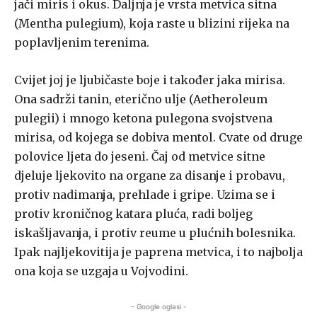
jači miris i okus. Daljnja je vrsta metvica sitna
(Mentha pulegium), koja raste u blizini rijeka na
poplavljenim terenima.
Cvijet joj je ljubičaste boje i također jaka mirisa.
Ona sadrži tanin, eterično ulje (Aetheroleum
pulegii) i mnogo ketona pulegona svojstvena
mirisa, od kojega se dobiva mentol. Cvate od druge
polovice ljeta do jeseni. Čaj od metvice sitne
djeluje ljekovito na organe za disanje i probavu,
protiv nadimanja, prehlade i gripe. Uzima se i
protiv kroničnog katara pluća, radi boljeg
iskašljavanja, i protiv reume u plućnih bolesnika.
Ipak najljekovitija je paprena metvica, i to najbolja
ona koja se uzgaja u Vojvodini.
- Google oglasi -