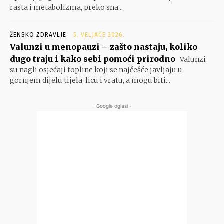
rasta i metabolizma, preko sna...
ŽENSKO ZDRAVLJE
5. VELJAČE 2026.
Valunzi u menopauzi – zašto nastaju, koliko
dugo traju i kako sebi pomoći prirodno
Valunzi
su nagli osjećaji topline koji se najčešće javljaju u
gornjem dijelu tijela, licu i vratu, a mogu biti...
- Google oglasi -