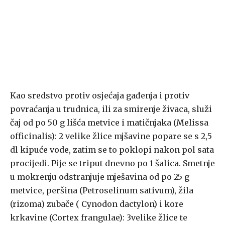
Kao sredstvo protiv osjećaja gađenja i protiv
povraćanja u trudnica, ili za smirenje živaca, služi
čaj od po 50 g lišća metvice i matičnjaka (Melissa
officinalis): 2 velike žlice mjšavine popare se s 2,5
dl kipuće vode, zatim se to poklopi nakon pol sata
procijedi. Pije se triput dnevno po 1 šalica. Smetnje
u mokrenju odstranjuje mješavina od po 25 g
metvice, peršina (Petroselinum sativum), žila
(rizoma) zubače ( Cynodon dactylon) i kore
krkavine (Cortex frangulae): 3velike žlice te