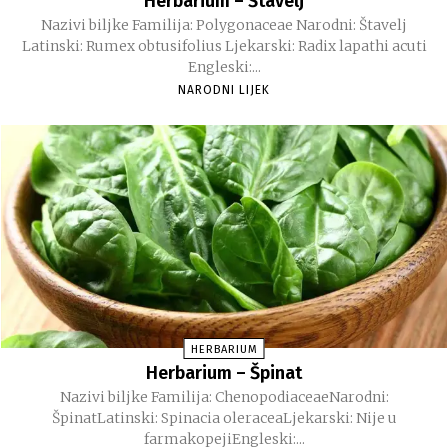
Herbarium – Štavelj
Nazivi biljke Familija: Polygonaceae Narodni: Štavelj
Latinski: Rumex obtusifolius Ljekarski: Radix lapathi acuti
Engleski:...
NARODNI LIJEK
HERBARIUM
Herbarium – Špinat
Nazivi biljke Familija: ChenopodiaceaeNarodni:
ŠpinatLatinski: Spinacia oleraceaLjekarski: Nije u
farmakopejiEngleski:...