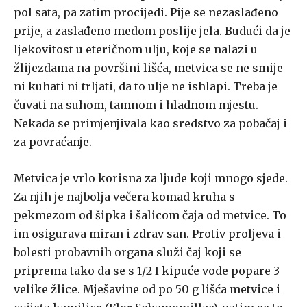
pol sata, pa zatim procijedi. Pije se nezaslađeno
prije, a zaslađeno medom poslije jela. Budući da je
ljekovitost u eteričnom ulju, koje se nalazi u
žlijezdama na površini lišća, metvica se ne smije
ni kuhati ni trljati, da to ulje ne ishlapi. Treba je
čuvati na suhom, tamnom i hladnom mjestu.
Nekada se primjenjivala kao sredstvo za pobačaj i
za povraćanje.
Metvica je vrlo korisna za ljude koji mnogo sjede.
Za njih je najbolja večera komad kruha s
pekmezom od šipka i šalicom čaja od metvice. To
im osigurava miran i zdrav san. Protiv proljeva i
bolesti probavnih organa služi čaj koji se
priprema tako da se s 1/2 I kipuće vode popare 3
velike žlice. Mješavine od po 50 g lišća metvice i