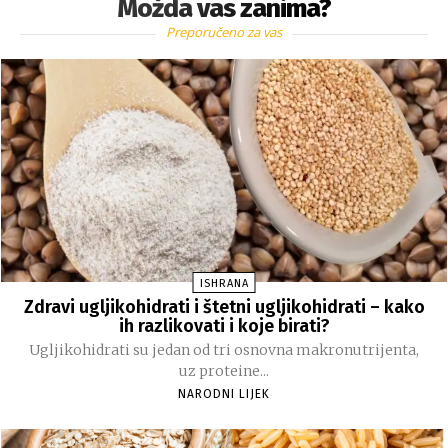
Možda vas zanima?
Preporučeno za vas
ISHRANA
Zdravi ugljikohidrati i štetni ugljikohidrati – kako
ih razlikovati i koje birati?
Ugljikohidrati su jedan od tri osnovna makronutrijenta,
uz proteine...
NARODNI LIJEK