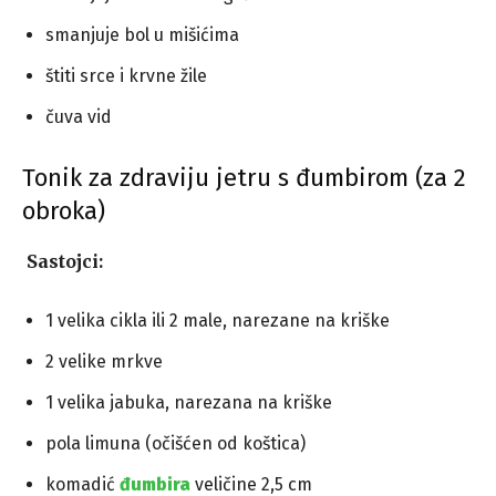
smanjuje bol u mišićima
štiti srce i krvne žile
čuva vid
Tonik za zdraviju jetru s đumbirom (za 2
obroka)
Sastojci:
1 velika cikla ili 2 male, narezane na kriške
2 velike mrkve
1 velika jabuka, narezana na kriške
pola limuna (očišćen od koštica)
komadić
đumbira
veličine 2,5 cm