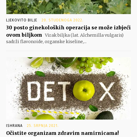
LJEKOVITO BILJE
20. STUDENOGA 2022.
30 posto ginekoloških operacija se može izbjeći
ovom biljkom
Virak biljka (lat. Alchemilla vulgaris)
sadrži flavonoide, organske kiseline,...
ISHRANA
25. SRPNJA 2021.
Očistite organizam zdravim namirnicama!