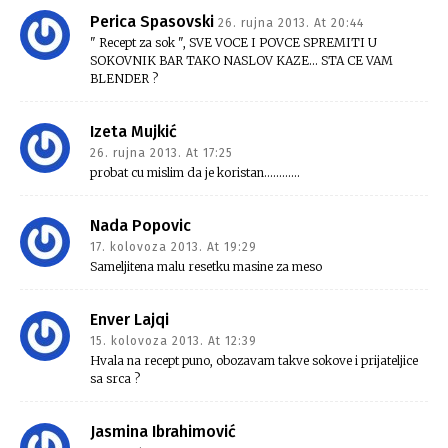
Perica Spasovski
26. rujna 2013. At 20:44
" Recept za sok ", SVE VOCE I POVCE SPREMITI U
SOKOVNIK BAR TAKO NASLOV KAZE… STA CE VAM
BLENDER ?
Izeta Mujkić
26. rujna 2013. At 17:25
probat cu mislim da je koristan…………
Nada Popovic
17. kolovoza 2013. At 19:29
Sameljitena malu resetku masine za meso
Enver Lajqi
15. kolovoza 2013. At 12:39
Hvala na recept puno, obozavam takve sokove i prijateljice
sa srca ?
Jasmina Ibrahimović