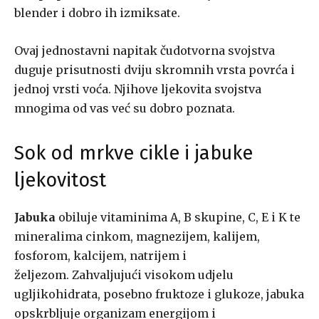
blender i dobro ih izmiksate.
Ovaj jednostavni napitak čudotvorna svojstva
duguje prisutnosti dviju skromnih vrsta povrća i
jednoj vrsti voća. Njihove ljekovita svojstva
mnogima od vas već su dobro poznata.
Sok od mrkve cikle i jabuke
ljekovitost
Jabuka
obiluje vitaminima A, B skupine, C, E i K te
mineralima cinkom, magnezijem, kalijem,
fosforom, kalcijem, natrijem i
željezom. Zahvaljujući visokom udjelu
ugljikohidrata, posebno fruktoze i glukoze, jabuka
opskrbljuje organizam energijom i