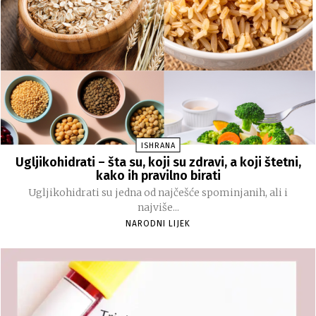
ISHRANA
Ugljikohidrati – šta su, koji su zdravi, a koji štetni,
kako ih pravilno birati
Ugljikohidrati su jedna od najčešće spominjanih, ali i
najviše...
NARODNI LIJEK