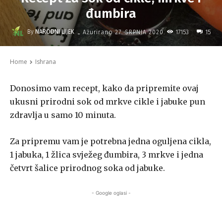
đumbira
-
By
NARODNI LIJEK
17153
Ažurirano
27. SRPNJA 2020.
15
Home
Ishrana
Donosimo vam recept, kako da pripremite ovaj
ukusni prirodni sok od mrkve cikle i jabuke pun
zdravlja u samo 10 minuta.
Za pripremu vam je potrebna jedna oguljena cikla,
1 jabuka, 1 žlica svježeg đumbira, 3 mrkve i jedna
četvrt šalice prirodnog soka od jabuke.
- Google oglasi -