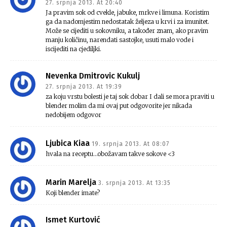
27. srpnja 2013. At 20:40
Ja pravim sok od cvekle, jabuke, mrkve i limuna. Koristim
ga da nadomjestim nedostatak željeza u krvi i za imunitet.
Može se cijediti u sokovniku, a također znam, ako pravim
manju količinu, narendati sastojke, usuti malo vode i
iscijediti na cjediljki.
Nevenka Dmitrovic Kukulj
27. srpnja 2013. At 19:39
za koju vrstu bolesti je taj sok dobar I dali se mora praviti u
blender molim da mi ovaj put odgovorite jer nikada
nedobijem odgovor
Ljubica Kiaa
19. srpnja 2013. At 08:07
hvala na receptu…obožavam takve sokove <3
Marin Marelja
3. srpnja 2013. At 13:35
Koji blender imate?
Ismet Kurtović