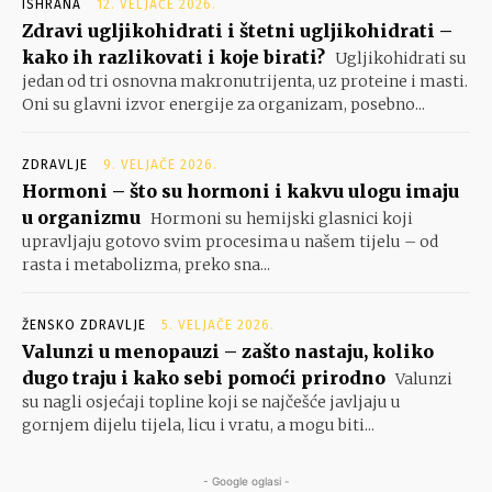
ISHRANA
12. VELJAČE 2026.
Zdravi ugljikohidrati i štetni ugljikohidrati –
kako ih razlikovati i koje birati?
Ugljikohidrati su
jedan od tri osnovna makronutrijenta, uz proteine i masti.
Oni su glavni izvor energije za organizam, posebno...
ZDRAVLJE
9. VELJAČE 2026.
Hormoni – što su hormoni i kakvu ulogu imaju
u organizmu
Hormoni su hemijski glasnici koji
upravljaju gotovo svim procesima u našem tijelu – od
rasta i metabolizma, preko sna...
ŽENSKO ZDRAVLJE
5. VELJAČE 2026.
Valunzi u menopauzi – zašto nastaju, koliko
dugo traju i kako sebi pomoći prirodno
Valunzi
su nagli osjećaji topline koji se najčešće javljaju u
gornjem dijelu tijela, licu i vratu, a mogu biti...
- Google oglasi -