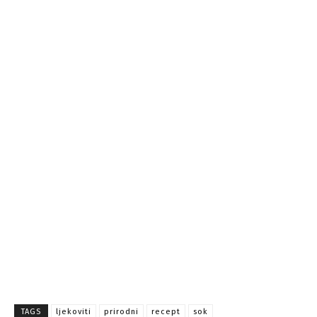
TAGS
ljekoviti
prirodni
recept
sok