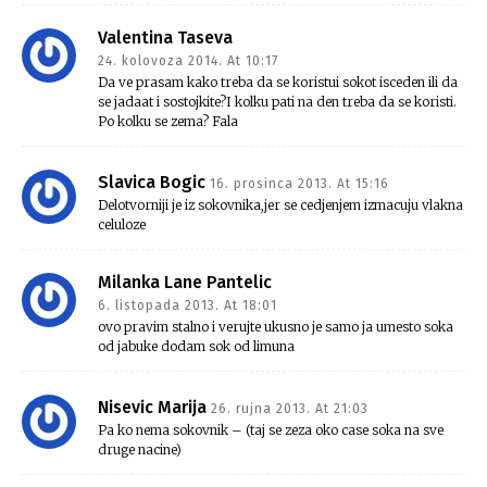
Valentina Taseva
24. kolovoza 2014. At 10:17
Da ve prasam kako treba da se koristui sokot isceden ili da
se jadaat i sostojkite?I kolku pati na den treba da se koristi.
Po kolku se zema? Fala
Slavica Bogic
16. prosinca 2013. At 15:16
Delotvorniji je iz sokovnika,jer se cedjenjem izmacuju vlakna
celuloze
Milanka Lane Pantelic
6. listopada 2013. At 18:01
ovo pravim stalno i verujte ukusno je samo ja umesto soka
od jabuke dodam sok od limuna
Nisevic Marija
26. rujna 2013. At 21:03
Pa ko nema sokovnik – (taj se zeza oko case soka na sve
druge nacine)