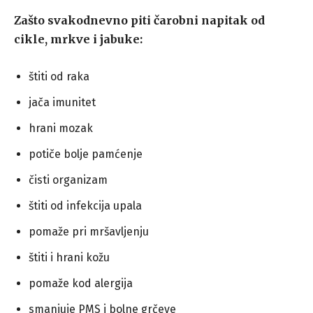
Zašto svakodnevno piti čarobni napitak od
cikle, mrkve i jabuke:
štiti od raka
jača imunitet
hrani mozak
potiče bolje pamćenje
čisti organizam
štiti od infekcija upala
pomaže pri mršavljenju
štiti i hrani kožu
pomaže kod alergija
smanjuje PMS i bolne grčeve