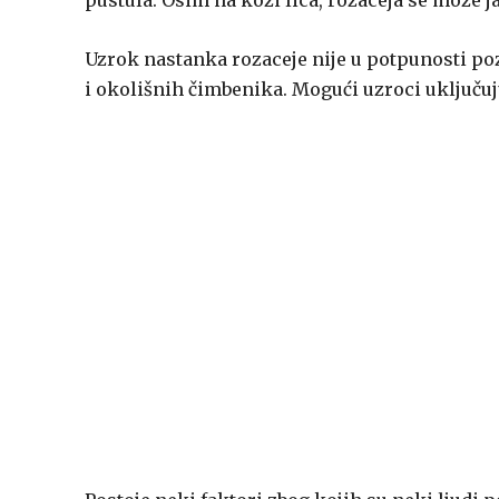
pustula. Osim na koži lica, rozaceja se može jav
Uzrok nastanka rozaceje nije u potpunosti po
i okolišnih čimbenika. Mogući uzroci uključu