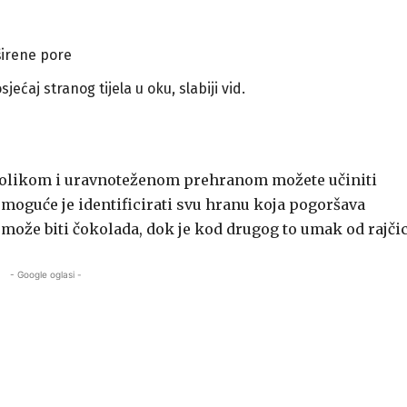
širene pore
sjećaj stranog tijela u oku, slabiji vid.
nolikom i uravnoteženom prehranom možete učiniti
guće je identificirati svu hranu koja pogoršava
ože biti čokolada, dok je kod drugog to umak od rajčic
- Google oglasi -