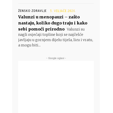
ŽENSKO ZDRAVLJE
5. VELJAČE 2026.
Valunzi u menopauzi – zašto
nastaju, koliko dugo traju i kako
sebi pomoći prirodno
Valunzi su
nagli osjećaji topline koji se najčešće
javljaju u gornjem dijelu tijela, licu i vratu,
a mogu biti...
- Google oglasi -