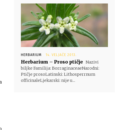
HERBARIUM
14. VELJAČE 2013.
Herbarium – Proso ptičje
Nazivi
biljke Familija: BorraginaceaeNarodni:
Ptičje prosoLatinski: Lithosperrnum
officinaleLjekarski: nije u...
a
o