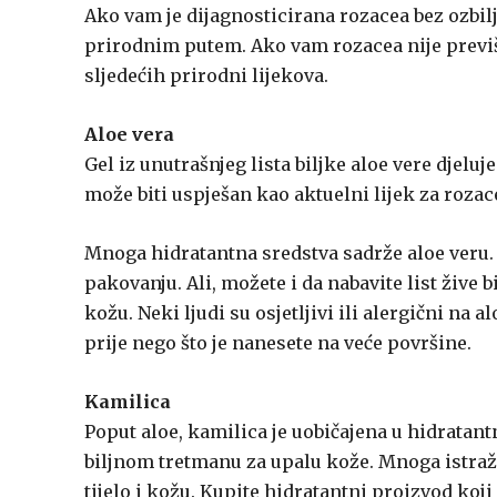
Ako vam je dijagnosticirana rozacea bez ozbilj
prirodnim putem. Ako vam rozacea nije previš
sljedećih prirodni lijekova.
Aloe vera
Gel iz unutrašnjeg lista biljke aloe vere djeluj
može biti uspješan kao aktuelni lijek za rozac
Mnoga hidratantna sredstva sadrže aloe veru. M
pakovanju. Ali, možete i da nabavite list žive b
kožu. Neki ljudi su osjetljivi ili alergični na a
prije nego što je nanesete na veće površine.
Kamilica
Poput aloe, kamilica je uobičajena u hidratan
biljnom tretmanu za upalu kože. Mnoga istraž
tijelo i kožu. Kupite hidratantni proizvod koj