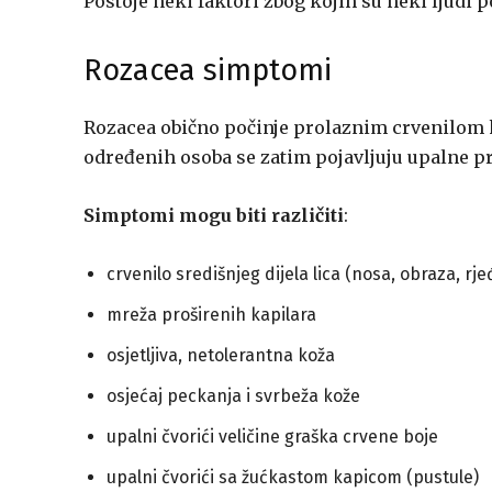
Postoje neki faktori zbog kojih su neki ljudi 
Rozacea simptomi
Rozacea obično počinje prolaznim crvenilom k
određenih osoba se zatim pojavljuju upalne p
Simptomi mogu biti različiti
:
crvenilo središnjeg dijela lica (nosa, obraza, rje
mreža proširenih kapilara
osjetljiva, netolerantna koža
osjećaj peckanja i svrbeža kože
upalni čvorići veličine graška crvene boje
upalni čvorići sa žućkastom kapicom (pustule)