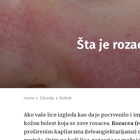
Šta je roza
Home
Zdravlje
Bolesti
Ako vaše lice izgleda kao da je pocrvenilo i 
kožnu bolest koja se zove rosacea.
Rozacea (r
proširenim kapilarama (teleangiektazijama) u