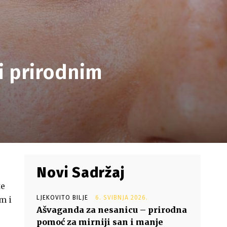
ti prirodnim
Novi Sadržaj
te
LJEKOVITO BILJE
6. SVIBNJA 2026.
m i
Ašvaganda za nesanicu – prirodna
pomoć za mirniji san i manje