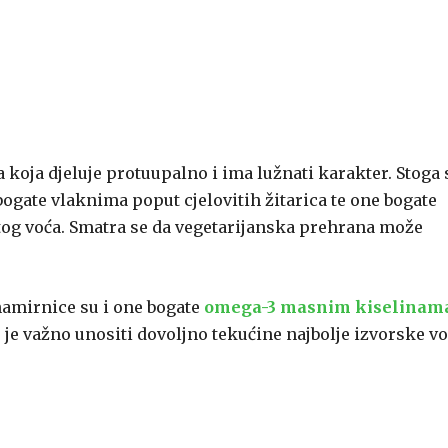
 koja djeluje protuupalno i ima lužnati karakter. Stoga 
gate vlaknima poput cjelovitih žitarica te one bogate
tog voća. Smatra se da vegetarijanska prehrana može
namirnice su i one bogate
omega-3 masnim kiselinam
o je važno unositi dovoljno tekućine najbolje izvorske vo