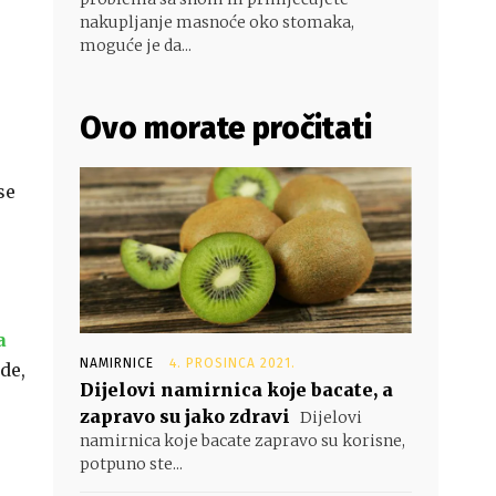
nakupljanje masnoće oko stomaka,
moguće je da...
Ovo morate pročitati
se
a
NAMIRNICE
4. PROSINCA 2021.
de,
Dijelovi namirnica koje bacate, a
zapravo su jako zdravi
Dijelovi
namirnica koje bacate zapravo su korisne,
potpuno ste...