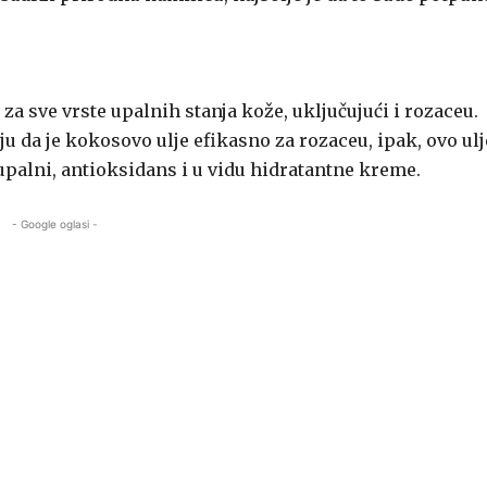
a sve vrste upalnih stanja kože, uključujući i rozaceu.
u da je kokosovo ulje efikasno za rozaceu, ipak, ovo ulj
alni, antioksidans i u vidu hidratantne kreme.
- Google oglasi -