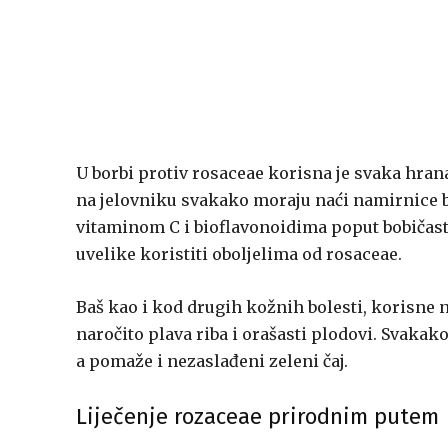
U borbi protiv rosaceae korisna je svaka hrana
na jelovniku svakako moraju naći namirnice bo
vitaminom C i bioflavonoidima poput bobičas
uvelike koristiti oboljelima od rosaceae.
Baš kao i kod drugih kožnih bolesti, korisne 
naročito plava riba i orašasti plodovi. Svakak
a pomaže i nezaslađeni zeleni čaj.
Liječenje rozaceae prirodnim putem