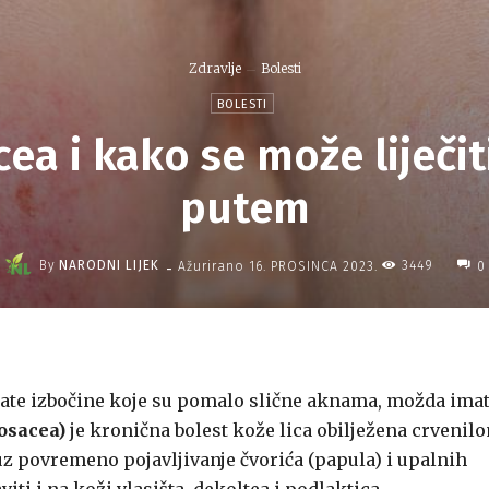
Zdravlje
Bolesti
BOLESTI
cea i kako se može liječi
putem
-
By
NARODNI LIJEK
3449
Ažurirano
16. PROSINCA 2023.
0
imate izbočine koje su pomalo slične aknama, možda ima
osacea)
je kronična bolest kože lica obilježena crvenilo
z povremeno pojavljivanje čvorića (papula) i upalnih