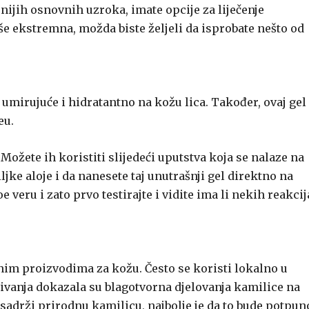
nijih osnovnih uzroka, imate opcije za liječenje
e ekstremna, možda biste željeli da isprobate nešto od
e umirujuće i hidratantno na kožu lica. Također, ovaj gel
eu.
ožete ih koristiti slijedeći uputstva koja se nalaze na
iljke aloje i da nanesete taj unutrašnji gel direktno na
loe veru i zato prvo testirajte i vidite ima li nekih reakcij
tnim proizvodima za kožu. Često se koristi lokalno u
ivanja dokazala su blagotvorna djelovanja kamilice na
i sadrži prirodnu kamilicu, najbolje je da to bude potpun