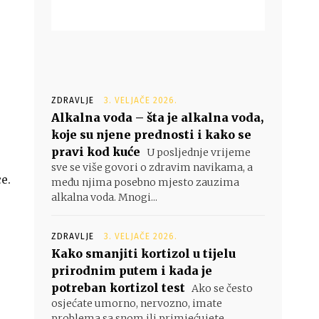
ZDRAVLJE
3. VELJAČE 2026.
Alkalna voda – šta je alkalna voda,
koje su njene prednosti i kako se
pravi kod kuće
U posljednje vrijeme
sve se više govori o zdravim navikama, a
e.
među njima posebno mjesto zauzima
alkalna voda. Mnogi...
ZDRAVLJE
3. VELJAČE 2026.
Kako smanjiti kortizol u tijelu
prirodnim putem i kada je
potreban kortizol test
Ako se često
osjećate umorno, nervozno, imate
problema sa snom ili primjećujete