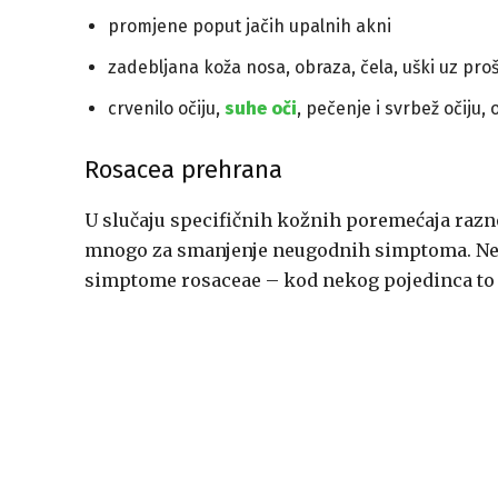
promjene poput jačih upalnih akni
zadebljana koža nosa, obraza, čela, uški uz pro
crvenilo očiju,
suhe oči
, pečenje i svrbež očiju, o
Rosacea prehrana
U slučaju specifičnih kožnih poremećaja raz
mnogo za smanjenje neugodnih simptoma. Nemo
simptome rosaceae – kod nekog pojedinca to m