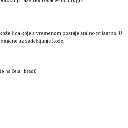
podložniji razvitku rosacee od drugih.
ože lica koje s vremenom postaje stalno prisutno. U
romjene uz zadebljanje kože.
đe na čelu i bradi)