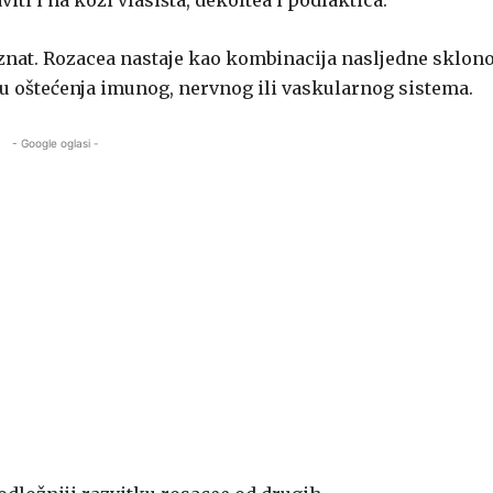
iti i na koži vlasišta, dekoltea i podlaktica.
znat. Rozacea nastaje kao kombinacija nasljedne sklono
ju oštećenja imunog, nervnog ili vaskularnog sistema.
- Google oglasi -