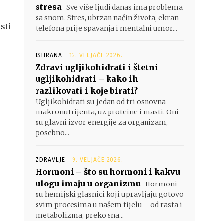
stresa
Sve više ljudi danas ima problema
sa snom. Stres, ubrzan način života, ekran
sti
telefona prije spavanja i mentalni umor...
ISHRANA
12. VELJAČE 2026.
Zdravi ugljikohidrati i štetni
ugljikohidrati – kako ih
razlikovati i koje birati?
Ugljikohidrati su jedan od tri osnovna
makronutrijenta, uz proteine i masti. Oni
su glavni izvor energije za organizam,
posebno...
ZDRAVLJE
9. VELJAČE 2026.
Hormoni – što su hormoni i kakvu
ulogu imaju u organizmu
Hormoni
su hemijski glasnici koji upravljaju gotovo
svim procesima u našem tijelu – od rasta i
metabolizma, preko sna...