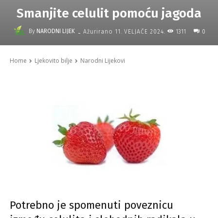
Smanjite celulit pomoću jagoda
-
By
NARODNI LIJEK
1311
Ažurirano
11. VELJAČE 2024.
0
Home
Ljekovito bilje
Narodni Lijekovi
Potrebno je spomenuti poveznicu