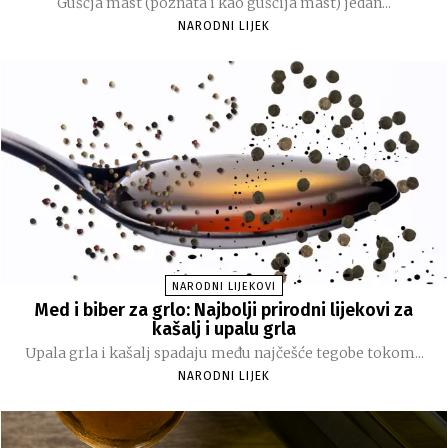
Guščja mast (poznata i kao guščija mast) jedan...
NARODNI LIJEK
NARODNI LIJEKOVI
Med i biber za grlo: Najbolji prirodni lijekovi za
kašalj i upalu grla
Upala grla i kašalj spadaju među najčešće tegobe tokom...
NARODNI LIJEK