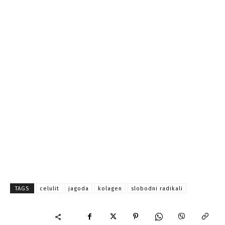
TAGS
celulit
jagoda
kolagen
slobodni radikali