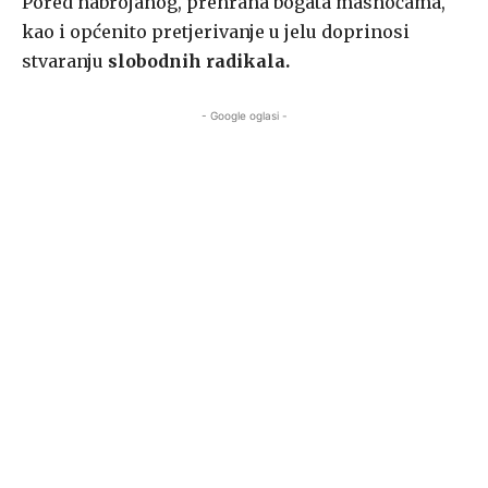
Pored nabrojanog, prehrana bogata masnoćama,
kao i općenito pretjerivanje u jelu doprinosi
stvaranju
slobodnih radikala.
- Google oglasi -