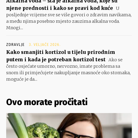
Alkalna voda – šta je alkalna voda, koje su
njene prednosti i kako se pravi kod kuće
U
posljednje vrijeme sve se više govori o zdravim navikama,
a među njima posebno mjesto zauzima alkalna voda.
Mnogi...
ZDRAVLJE
3. VELJAČE 2026.
Kako smanjiti kortizol u tijelu prirodnim
putem i kada je potreban kortizol test
Ako se
često osjećate umorno, nervozno, imate problema sa
snom ili primjećujete nakupljanje masnoće oko stomaka,
moguće je da...
Ovo morate pročitati