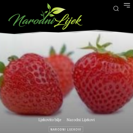
Ljekovito bilje
Narodni Lijekovi
NARODNI LIJEKOVI