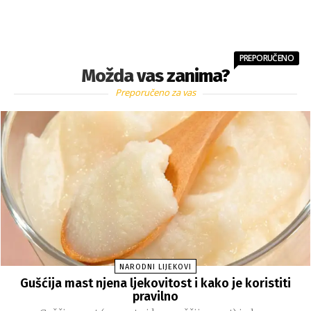
PREPORUČENO
Možda vas zanima?
Preporučeno za vas
NARODNI LIJEKOVI
Gušćija mast njena ljekovitost i kako je koristiti
pravilno