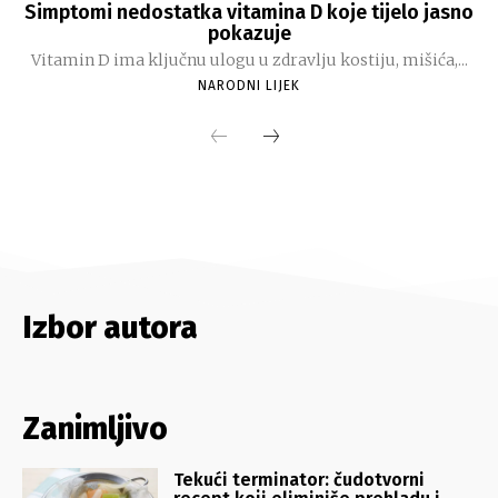
Izbor autora
Zanimljivo
Tekući terminator: čudotvorni