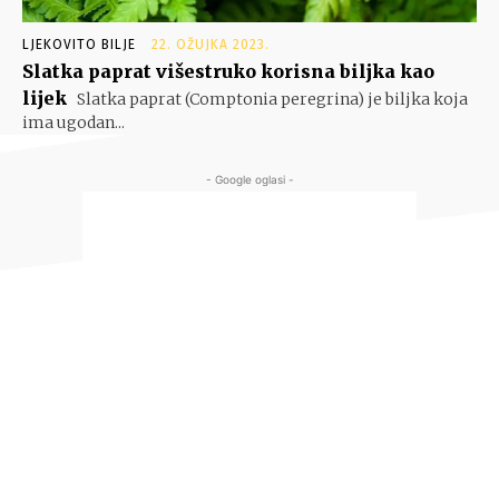
LJEKOVITO BILJE
22. OŽUJKA 2023.
Slatka paprat višestruko korisna biljka kao
lijek
Slatka paprat (Comptonia peregrina) je biljka koja
ima ugodan...
- Google oglasi -