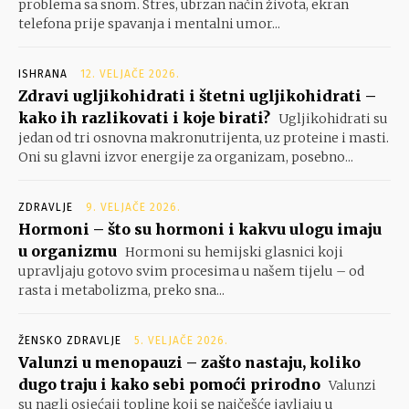
problema sa snom. Stres, ubrzan način života, ekran
telefona prije spavanja i mentalni umor...
ISHRANA
12. VELJAČE 2026.
Zdravi ugljikohidrati i štetni ugljikohidrati –
kako ih razlikovati i koje birati?
Ugljikohidrati su
jedan od tri osnovna makronutrijenta, uz proteine i masti.
Oni su glavni izvor energije za organizam, posebno...
ZDRAVLJE
9. VELJAČE 2026.
Hormoni – što su hormoni i kakvu ulogu imaju
u organizmu
Hormoni su hemijski glasnici koji
upravljaju gotovo svim procesima u našem tijelu – od
rasta i metabolizma, preko sna...
ŽENSKO ZDRAVLJE
5. VELJAČE 2026.
Valunzi u menopauzi – zašto nastaju, koliko
dugo traju i kako sebi pomoći prirodno
Valunzi
su nagli osjećaji topline koji se najčešće javljaju u