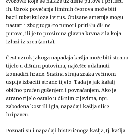
čvorova) koje se nalaze uz dišne putove i pritišću
ih. Uzrok povećanja limfnih čvorova može biti
bacil tuberkuloze i virus. Opisane smetnje mogu
nastati i zbog toga što tumori pritišću diš­ ne
putove, ili je to proširena glavna krvna žila koja
izlazi iz srca (aorta).
Čest uzrok jakoga napadaja kašlja može biti strano
tijelo u dišnim putovima, najčešće udahnuti
komadići hrane. Snažna struja zraka veći­nom
uspije izbaciti strano tijelo. Tada je jak kašalj
obično praćen guše­njem i povraćanjem. Ako je
strano tijelo ostalo u dišnim cijevima, npr.
zabodena kost ili igla, napadaji kašlja sliče
hripavcu.
Poznati su i napadaji histeričnoga kašlja, tj. kašlja