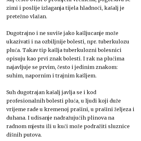
zimi i poslije izlaganja tijela hladnoći, kašalj je
pretežno vlažan.
Dugotrajno i ne suviše jako kašljucanje može
ukazivati i na ozbiljni­je bolesti, npr. tuberkulozu
pluća. Takav tip kašlja tuberkulozni boles­nici
opisuju kao prvi znak bolesti. I rak na plućima
najavljuje se prvim, često i jedinim znakom:
suhim, napornim i trajnim kašljem.
Suh dugotrajan kašalj javlja se i kod
profesionalnih bolesti pluća, u ljudi koji duže
vrijeme rade u kremenoj prašini, u prašini željeza i
duha­na. I udisanje nadražujućih plinova na
radnom mjestu ili u kući može podražiti sluznice
dišnih putova.