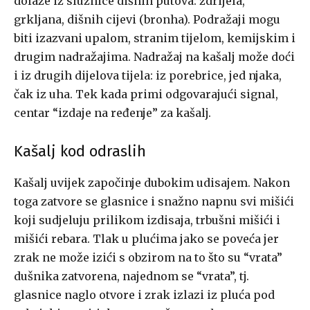
dolaze iz sluznice dišnih putova: ždrijela,
grkljana, dišnih cijevi (bronha). Podražaji mogu
biti izazvani upalom, stranim tijelom, kemijskim i
drugim nadražajima. Nadražaj na kašalj može doći
i iz drugih dijelova tijela: iz porebrice, jed­ njaka,
čak iz uha. Tek kada primi odgovarajući signal,
centar “izdaje na­ ređenje” za kašalj.
Kašalj kod odraslih
Kašalj uvijek započinje dubokim udisajem. Nakon
toga zatvore se glasnice i snažno napnu svi mišići
koji sudjeluju prilikom izdisaja, trbuš­ni mišići i
mišići rebara. Tlak u plućima jako se poveća jer
zrak ne može izići s obzirom na to što su “vrata”
dušnika zatvorena, najednom se “vrata”, tj.
glasnice naglo otvore i zrak izlazi iz pluća pod