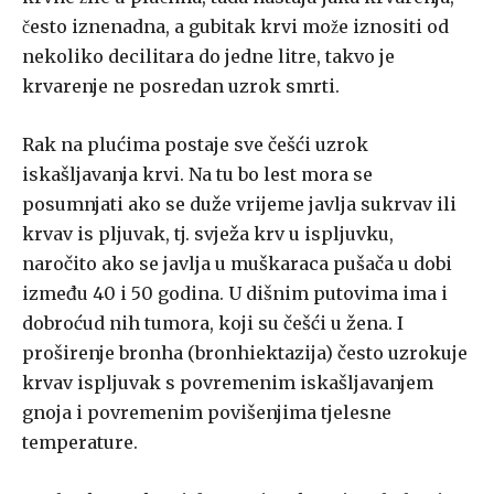
često iznenadna, a gubitak krvi može iznositi od
nekoliko decilitara do jedne litre, takvo je
krvarenje ne­ posredan uzrok smrti.
Rak na plućima postaje sve češći uzrok
iskašljavanja krvi. Na tu bo­ lest mora se
posumnjati ako se duže vrijeme javlja sukrvav ili
krvav is­ pljuvak, tj. svježa krv u ispljuvku,
naročito ako se javlja u muškaraca pušača u dobi
između 40 i 50 godina. U dišnim putovima ima i
dobroćud­ nih tumora, koji su češći u žena. I
proširenje bronha (bronhiektazija) često uzrokuje
krvav ispljuvak s povremenim iskašljavanjem
gnoja i povremenim povišenjima tjelesne
temperature.