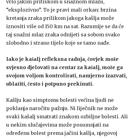
vrlo jakim pritiskom u snažnom mlazu,
“eksplozivno”. To je pravi mali orkan: brzina
kretanja zraka prilikom jakoga kašlja može
iznositi više od 150 km na sat. Razumije se da će
taj snažni mlaz zraka odnijeti sa sobom svako
slobodno i strano tijelo koje se tamo nađe.
Iako je kašalj refleksna radnja, čovjek može
svjesno djelovati na centar za kašalj, može ga
svojom voljom kontrolirati, namjerno izazvati,
ublažiti, često i potpuno prekinuti.
Kašlju kao simptomu bolesti većina ljudi ne
poklanja naročitu paž­nju. Ni liječnik ne može
svaki kašalj smatrati znakom ozbiljne bolesti. Ali
u nekim slučajevima može posumnjati na
određenu bolest prema ja­čini kašlja, njegovoj