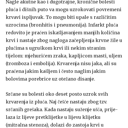
Nagle akutne kao i dugotrajne, kronične bolesti
pluća i dišnih puto­ va mogu uzrokovati povremeni
krvavi ispljuvak. To mogu biti upale s različitim
uzrocima (bronhitis i pneumonija). Infarkt pluća
redovito je praćen iskašljavanjem manjih količina
krvi i nastaje zbog nagloga začepljenja krvne žile u
plućima s ugruškom krvi ili nekim stranim
tijelom: mjehurićem zraka, kapljicom masti, uljem
(tromboza i embolija). Krvarenja nisu jaka, ali su
praćena jakim kašljem i često naglim jakim
bolovima porebrice uz otežano disanje.
Srčane su bolesti oko deset posto uzrok svih
krvarenja iz pluća. Naj­ češće nastaju zbog tzv.
srčanih grešaka. Kada nastaju suženje ušća, prije­
laza iz lijeve pretklijetke u lijevu klijetku
(mitralna stenoza), dolazi do zastoja krvi u