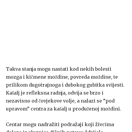
Takva sta­nja mogu nastati kod nekih bolesti
mozga i kičmene moždine, povreda moždine, te
prilikom dugotrajnoga i dubokog gubitka svijesti.
Kašalj je refleksna radnja, odvija se brzo i
nezavisno od čovjekove volje, a nalazi se “pod
upravom” centra za kašalj u produženoj moždini.
Centar mogu nadražiti podražaji koji živcima