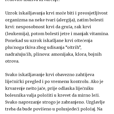
Uzrok iskašljavanja krvi može biti i preosjetljivost
organizma na neke tvari (alergija), zatim bolesti
krvi: nesposobnost krvi da gruša, rak krvi
(leukemija), potom bolesti jetre i manjak vitamina.
Ponekad su uz­rok iskašljane krvi oštećenja
plućnoga tkiva zbog udisanja “oštrih”,
nadražujućih, plinova: amonijaka, klora, bojnih
otrova.
Svako iskašljavanje krvi obavezno zahtijeva
liječnički pregled i po­ vremenu kontrolu. Ako je
krvarenje nešto jače, prije odlaska liječniku
bolesnika valja položiti u krevet da mirno leži.
Svako naprezanje strogo je zabranjeno. Uzglavlje
treba da bude povišeno u polusjedeći položaj. Na