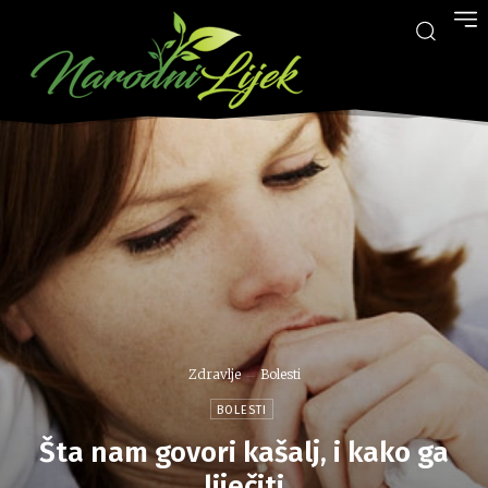
Zdravlje
Bolesti
BOLESTI
Šta nam govori kašalj, i kako ga
liječiti