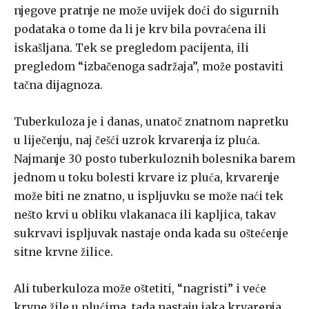
njegove pratnje ne može uvijek doći do sigurnih
podataka o tome da li je krv bila povraćena ili
iskašljana. Tek se pre­gledom pacijenta, ili
pregledom “izbačenoga sadržaja”, može postaviti
tačna dijagnoza.
Tuberkuloza je i danas, unatoč znatnom napretku
u liječenju, naj­ češći uzrok krvarenja iz pluća.
Najmanje 30 posto tuberkuloznih bolesni­ka barem
jednom u toku bolesti krvare iz pluća, krvarenje
može biti ne­ znatno, u ispljuvku se može naći tek
nešto krvi u obliku vlakanaca ili kapljica, takav
sukrvavi ispljuvak nastaje onda kada su oštećenje
sitne krvne žilice.
Ali tuberkuloza može oštetiti, “nagristi” i veće
krvne žile u plućima, tada nastaju jaka krvarenja,