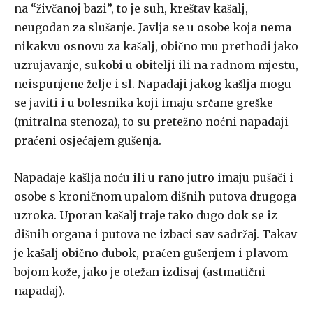
na “živčanoj ba­zi”, to je suh, kreštav kašalj,
neugodan za slušanje. Javlja se u osobe koja nema
nikakvu osnovu za kašalj, obično mu prethodi jako
uzrujavanje, sukobi u obitelji ili na radnom mjestu,
neispunjene želje i sl. Napadaji jakog kašlja mogu
se javiti i u bolesnika koji imaju srčane greške
(mitralna stenoza), to su pretežno noćni napadaji
praćeni osjeća­jem gušenja.
Napadaje kašlja noću ili u rano jutro imaju pušači i
osobe s kronič­nom upalom dišnih putova drugoga
uzroka. Uporan kašalj traje tako du­go dok se iz
dišnih organa i putova ne izbaci sav sadržaj. Takav
je ka­šalj obično dubok, praćen gušenjem i plavom
bojom kože, jako je otežan izdisaj (astmatični
napadaj).