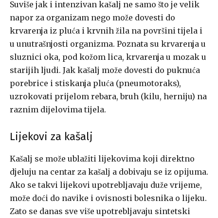
Suviše jak i intenzivan kašalj ne samo što je velik
napor za orga­nizam nego može dovesti do
krvarenja iz pluća i krvnih žila na površini tijela i
u unutrašnjosti organizma. Poznata su krvarenja u
sluznici oka, pod kožom lica, krvarenja u mozak u
starijih ljudi. Jak kašalj može do­vesti do puknuća
porebrice i stiskanja pluća (pneumotoraks),
uzrokovati prijelom rebara, bruh (kilu, herniju) na
raznim dijelovima tijela.
Lijekovi za kašalj
Kašalj se može ublažiti lijekovima koji direktno
djeluju na centar za kašalj a dobivaju se iz opijuma.
Ako se takvi lijekovi upotrebljavaju du­že vrijeme,
može doći do navike i ovisnosti bolesnika o lijeku.
Zato se danas sve više upotrebljavaju sintetski