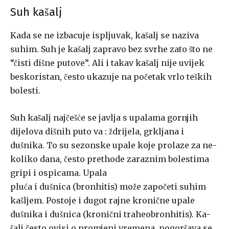
Suh kašalj
Kada se ne izbacuje ispljuvak, kašalj se naziva
suhim. Suh je kašalj zapravo bez svrhe zato što ne
“čisti dišne putove”. Ali i takav kašalj nije uvijek
beskoristan, često ukazuje na početak vrlo teških
bolesti.
Suh kašalj najčešće se javlja s upalama gornjih
dijelova dišnih puto­ va : ždrijela, grkljana i
dušnika. To su sezonske upale koje prolaze za ne­
koliko dana, često prethode zaraznim bolestima
gripi i ospicama. Upala
pluća i dušnica (bronhitis) može započeti suhim
kašljem. Postoje i dugot­ rajne kronične upale
dušnika i dušnica (kronični traheobronhitis). Ka­
šalj često ovisi o promjeni vremena, pogoršava se