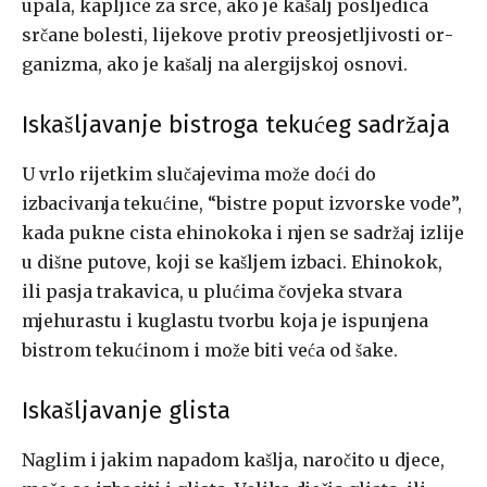
upala, kapljice za srce, ako je kašalj posljedica
srčane bolesti, lijekove protiv preosjetljivosti or­
ganizma, ako je kašalj na alergijskoj osnovi.
Iskašljavanje bistroga tekućeg sadržaja
U vrlo rijetkim slučajevima može doći do
izbacivanja tekućine, “bistre poput izvorske vode”,
kada pukne cista ehinokoka i njen se sad­ržaj izlije
u dišne putove, koji se kašljem izbaci. Ehinokok,
ili pasja trakavica, u plućima čovjeka stvara
mjehurastu i kuglastu tvorbu koja je ispunjena
bistrom tekućinom i može biti veća od šake.
Iskašljavanje glista
Naglim i jakim napadom kašlja, naročito u djece,