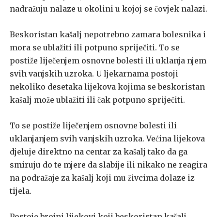
nadražuju na­laze u okolini u kojoj se čovjek nalazi.
Beskoristan kašalj nepotrebno zamara bolesnika i
mora se ublažiti ili potpuno spriječiti. To se
postiže liječenjem osnovne bolesti ili uklanja­ njem
svih vanjskih uzroka. U ljekarnama postoji
nekoliko desetaka lije­kova kojima se beskoristan
kašalj može ublažiti ili čak potpuno spriječi­ti.
To se postiže liječenjem osnovne bolesti ili
uklanjanjem svih vanjskih uzroka. Većina lijekova
djeluje direktno na centar za kašalj tako da ga
smiruju do te mjere da slabije ili nikako ne reagira
na podražaje za ka­šalj koji mu živcima dolaze iz
tijela.
Postoje brojni lijekovi koji beskoristan kašalj