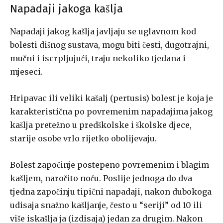
Napadaji jakoga kašlja
Napadaji jakog kašlja javljaju se uglavnom kod
bolesti dišnog sus­tava, mogu biti česti, dugotrajni,
mučni i iscrpljujući, traju nekoliko tje­dana i
mjeseci.
Hripavac ili veliki kašalj (pertusis) bolest je koja je
karakteristična po povremenim napadajima jakog
kašlja pretežno u predškolske i škol­ske djece,
starije osobe vrlo rijetko obolijevaju.
Bolest započinje postepeno povremenim i blagim
kašljem, naročito noću. Poslije jednoga do dva
tjedna započinju tipični napadaji, nakon dubokoga
udisaja snažno kašljanje, često u “seriji” od 10 ili
više iskašlja­ ja (izdisaja) jedan za drugim. Nakon