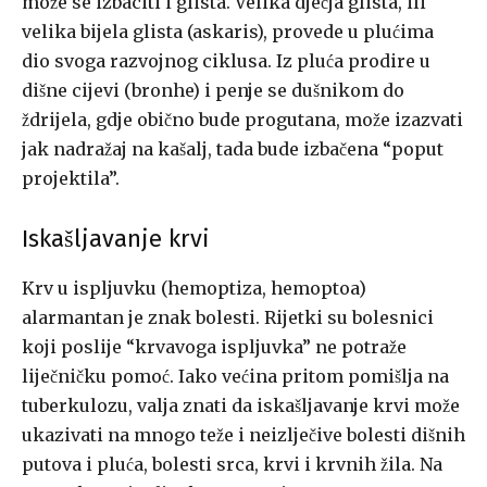
može se izbaciti i glista. Velika dječja glista, ili
velika bijela glista (askaris), provede u plući­ma
dio svoga razvojnog ciklusa. Iz pluća prodire u
dišne cijevi (bronhe) i penje se dušnikom do
ždrijela, gdje obično bude progutana, može izaz­vati
jak nadražaj na kašalj, tada bude izbačena “poput
projektila”.
Iskašljavanje krvi
Krv u ispljuvku (hemoptiza, hemoptoa)
alarmantan je znak bolesti. Rijetki su bolesnici
koji poslije “krvavoga ispljuvka” ne potraže
liječnič­ku pomoć. Iako većina pritom pomišlja na
tuberkulozu, valja znati da is­kašljavanje krvi može
ukazivati na mnogo teže i neizlječive bolesti dišnih
putova i pluća, bolesti srca, krvi i krvnih žila. Na