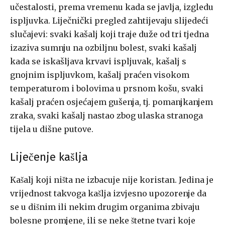
učestalosti, prema vremenu kada se javlja, izgledu
ispljuvka. Liječnički pregled zahtijevaju slijedeći
slučajevi: svaki kašalj koji traje duže od tri tjedna
izaziva sumnju na ozbiljnu bolest, svaki ka­šalj
kada se iskašljava krvavi ispljuvak, kašalj s
gnojnim ispljuvkom, ka­šalj praćen visokom
temperaturom i bolovima u prsnom košu, svaki
ka­šalj praćen osjećajem gušenja, tj. pomanjkanjem
zraka, svaki kašalj na­stao zbog ulaska stranoga
tijela u dišne putove.
Liječenje kašlja
Kašalj koji ništa ne izbacuje nije koristan. Jedina je
vrijednost tak­voga kašlja izvjesno upozorenje da
se u dišnim ili nekim drugim organi­ma zbivaju
bolesne promjene, ili se neke štetne tvari koje