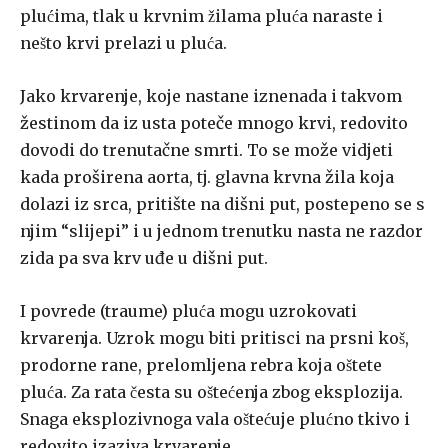
plućima, tlak u krvnim žilama pluća naraste i
nešto krvi prelazi u pluća.
Jako krvarenje, koje nastane iznenada i takvom
žestinom da iz usta poteče mnogo krvi, redovito
dovodi do trenutačne smrti. To se može vi­djeti
kada proširena aorta, tj. glavna krvna žila koja
dolazi iz srca, pritište na dišni put, postepeno se s
njim “slijepi” i u jednom trenutku nasta­ ne razdor
zida pa sva krv uđe u dišni put.
I povrede (traume) pluća mogu uzrokovati
krvarenja. Uzrok mogu biti pritisci na prsni koš,
prodorne rane, prelomljena rebra koja oštete
pluća. Za rata česta su oštećenja zbog eksplozija.
Snaga eksplozivnoga vala oštećuje plućno tkivo i
redovito izaziva krvarenje.