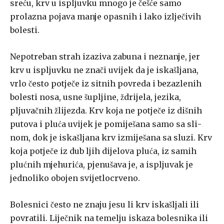
sreću, krv u ispljuvku mnogo je češće samo
prolazna pojava manje opasnih i lako izlječivih
bo­lesti.
Nepotreban strah izaziva zabuna i neznanje, jer
krv u ispljuvku ne znači uvijek da je iskašljana,
vrlo često potječe iz sitnih povreda i bezaz­lenih
bolesti nosa, usne šupljine, ždrijela, jezika,
pljuvačnih žlijezda. Krv koja ne potječe iz dišnih
putova i pluća uvijek je pomiješana samo sa sli­
nom, dok je iskašljana krv izmiješana sa sluzi. Krv
koja potječe iz dub­ ljih dijelova pluća, iz samih
plućnih mjehurića, pjenušava je, a ispljuvak je
jednoliko obojen svijetlocrveno.
Bolesnici često ne znaju jesu li krv iskašljali ili
povratili. Liječnik na temelju iskaza bolesnika ili