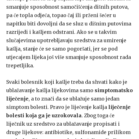
smanjuje sposobnost samočišćenja dišnih putova,
pa će topla odje­ća, topao čaj ili prženi šećer u
napitku biti dovoljni da se sluz u dišnim putovima
razrijedi i kašljem odstrani. Ako se u takvim
slučajevima upot­rebljavaju sredstva za umirenje
kašlja, stanje će se samo pogoršati, jer se pod
utjecajem lijeka još više smanjuje sposobnost rada
trepetljika.
Svaki bolesnik koji kašlje treba da shvati kako je
ublažavanje kašlja lijekovima samo
simptomatsko
liječenje
, a to znači da se ublažuje samo jedan
simptom bolesti. Pravo je liječenje kašlja
liječenje
bolesti koja ga je uzrokovala
. Zbog toga će
liječnik uz sredstvo za ublažavanje propisati i
druge lijekove: antibiotike, sulfonamide prilikom