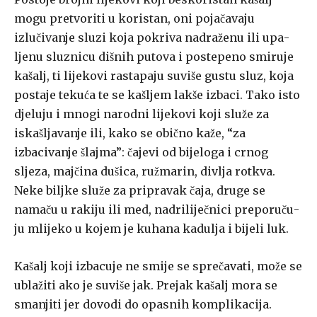
mogu pretvoriti u ko­ristan, oni pojačavaju
izlučivanje sluzi koja pokriva nadraženu ili upa­
ljenu sluznicu dišnih putova i postepeno smiruje
kašalj, ti lijekovi rasta­paju suviše gustu sluz, koja
postaje tekuća te se kašljem lakše izbaci. Ta­ko isto
djeluju i mnogi narodni lijekovi koji služe za
iskašljavanje ili, ka­ko se obično kaže, “za
izbacivanje šlajma”: čajevi od bijeloga i crnog
sljeza, majčina dušica, ružmarin, divlja rotkva.
Neke biljke služe za pri­pravak čaja, druge se
namaču u rakiju ili med, nadriliječnici preporuču­
ju mlijeko u kojem je kuhana kadulja i bijeli luk.
Kašalj koji izbacuje ne smije se sprečavati, može se
ublažiti ako je suviše jak. Prejak kašalj mora se
smanjiti jer dovodi do opasnih kompli­kacija.