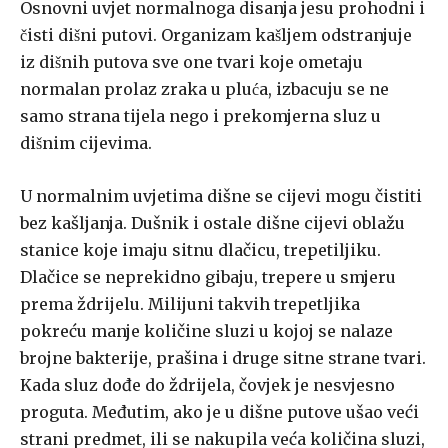
Osnovni uvjet normalnoga disanja jesu prohodni i
čisti dišni putovi. Organizam kašljem odstranjuje
iz dišnih putova sve one tvari koje ome­taju
normalan prolaz zraka u pluća, izbacuju se ne
samo strana tijela ne­go i prekomjerna sluz u
dišnim cijevima.
U normalnim uvjetima dišne se cijevi mogu čistiti
bez kašljanja. Dušnik i ostale dišne cijevi oblažu
stanice koje imaju sitnu dlačicu, trepetiljiku.
Dlačice se neprekidno gibaju, trepere u smjeru
prema ždrijelu. Milijuni takvih trepetljika
pokreću manje količine sluzi u kojoj se nalaze
brojne bakterije, prašina i druge sitne strane tvari.
Kada sluz dođe do ždrijela, čovjek je nesvjesno
proguta. Međutim, ako je u dišne putove ušao veći
strani predmet, ili se nakupila veća količina sluzi,