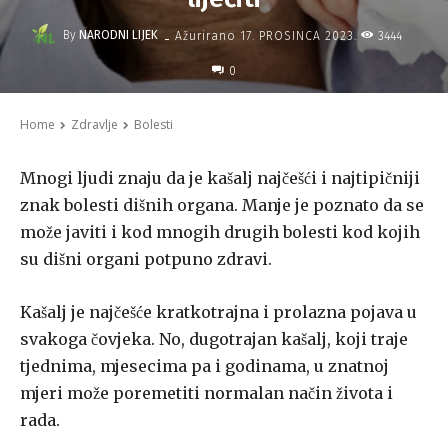
-
By
NARODNI LIJEK
3444
Ažurirano
17. PROSINCA 2023.
0
Home
Zdravlje
Bolesti
Mnogi ljudi znaju da je kašalj najčešći i najtipičniji
znak bolesti dišnih organa. Manje je poznato da se
može javiti i kod mnogih drugih bolesti kod kojih
su dišni organi potpuno zdravi.
Kašalj je najčešće kratkotrajna i prolazna pojava u
svakoga čovje­ka. No, dugotrajan kašalj, koji traje
tjednima, mjesecima pa i godinama, u znatnoj
mjeri može poremetiti normalan način života i
rada.