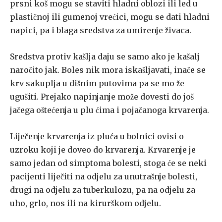
prsni koš mogu se staviti hladni oblozi ili led u
plastičnoj ili gumenoj vrećici, mogu se dati hladni
napici, pa i blaga sredstva za umirenje živa­ca.
Sredstva protiv kašlja daju se samo ako je kašalj
naročito jak. Boles­ nik mora iskašljavati, inače se
krv sakuplja u dišnim putovima pa se mo­ že
ugušiti. Prejako napinjanje može dovesti do još
jačega oštećenja u plu­ ćima i pojačanoga krvarenja.
Liječenje krvarenja iz pluća u bolnici ovisi o
uzroku koji je doveo do krvarenja. Krvarenje je
samo jedan od simptoma bolesti, stoga će se neki
pacijenti liječiti na odjelu za unutrašnje bolesti,
drugi na odjelu za tuberkulozu, pa na odjelu za
uho, grlo, nos ili na kirurškom odjelu.