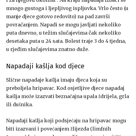
i za njegovu okolinu”. Na kraju napadaja izbaci se
mnogo gusto­ga i ljepljivog ispljuvka. Vrlo često (u
manje djece gotovo redovito) na­ pad završi
povraćanjem. Napadi se mogu javljati nekoliko
puta dnevno, u težim slučajevima čak nekoliko
desetaka puta u 24 sata. Bolest traje 3 do 4 tjedna,
u rjeđim slučajevima znatno duže.
Napadaji kašlja kod djece
Slične napadaje kašlja imaju djeca koja su
preboljela hripavac. Kod osjetljive djece napadaj
kašlja može izazvati beznačajna upala ždrijela, grla
ili dušnika.
Napadaji kašlja koji podsjećaju na hripavac mogu
biti izazvani i povećanjem žlijezda (limfnih