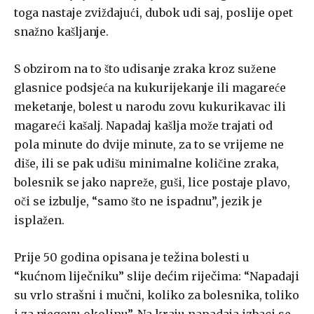
toga nastaje zviždajući, dubok udi­ saj, poslije opet
snažno kašljanje.
S obzirom na to što udisanje zraka kroz sužene
glasnice podsjeća na kukurijekanje ili magareće
meketanje, bolest u narodu zovu kukurikavac ili
magareći kašalj. Napadaj kašlja može trajati od
pola minute do dvije minute, za to se vrijeme ne
diše, ili se pak udišu minimalne količine zraka,
bolesnik se jako napreže, guši, lice postaje plavo,
oči se izbulje, “samo što ne ispadnu”, jezik je
isplažen.
Prije 50 godina opisana je težina bolesti u
“kućnom liječniku” slije­ dećim riječima: “Napadaji
su vrlo strašni i mučni, koliko za bolesnika, toliko