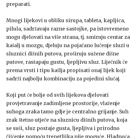
preparati.
Mnogi lijekovi u obliku sirupa, tableta, kapljica,
pilula, sadržavaju razne sastojke, pa istovremeno
mogu djelovati na više strana, tj. smiruju centar za
kašalj u mozgu, djeluju na pojačano lučenje sluzi u
sluznici diš­nih putova, proširuju sužene dišne
putove, rastapaju gustu, ljepljivu sluz. Liječnik će
prema vrsti i tipu kašlja propisati onaj lijek koji
sadrži najbo­lju kombinaciju za pojedini slučaj.
Koji put će bolje od svih lijekova djelovati
provjetravanje zadimlje­ne prostorije, vlaženje
suhoga zraka tamo gdje je centralno grijanje. Suh
zrak štetno utječe na sluznicu dišnih putova, koja
se suši, sluz postaje gusta, ljepljiva i prirodno
čišćenje pomoću trepetljika nije moguće. Hlad­noća