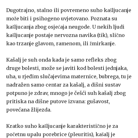
Dugotrajno, stalno ili povremeno suho kašljucanje
može biti i psihogeno uvjetovano. Poznata su
kašljucanja zbog osjećaja neugode. U ne­kih ljudi
kašljucanje postaje nervozna navika (tik), slično
kao trzanje gla­vom, ramenom, ili žmirkanje.
Kašalj je suh onda kada je samo refleks zbog
druge bolesti, može se javiti kod bolesti jednjaka,
uha, u rjeđim slučajevima maternice, bubre­ga, tu je
nadražen samo centar za kašalj, a dišni sustav
potpuno je zdrav, mnogo je češći suh kašalj zbog
pritiska na dišne putove izvana: gušavost,
povećana žlijezda.
Kratko suho kašljucanje karakteristično je za
početnu upalu porebrice (pleuritis), kašalj je