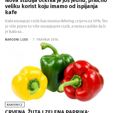
Nova studija otkrila je još jednu, prilično
veliku korist koju imamo od ispijanja
kafe
Kafa smanjuje rizik karcinoma debelog crijeva za 50%. Što
je više pijete to više smanjujete rizik, a nema razlike da li
je kafa sa...
NARODNI LIJEK
-
7. TRAVNJA 2016.
NAMIRNICE
CRVENA, ŽUTA I ZELENA PAPRIKA: