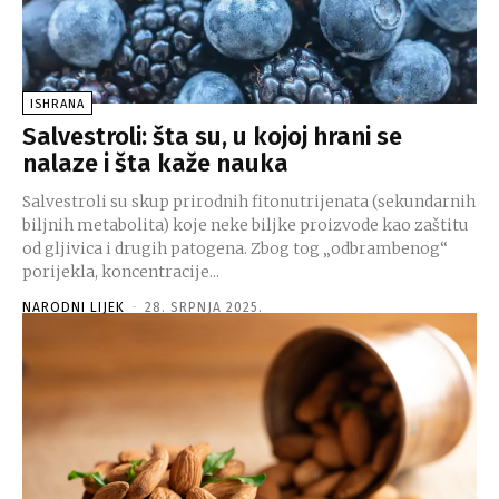
ISHRANA
Salvestroli: šta su, u kojoj hrani se
nalaze i šta kaže nauka
Salvestroli su skup prirodnih fitonutrijenata (sekundarnih
biljnih metabolita) koje neke biljke proizvode kao zaštitu
od gljivica i drugih patogena. Zbog tog „odbrambenog“
porijekla, koncentracije...
NARODNI LIJEK
-
28. SRPNJA 2025.