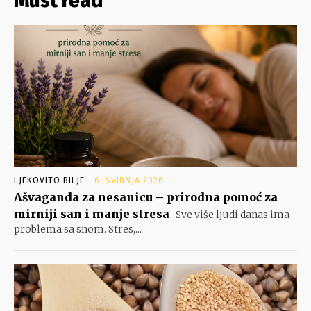
Must read
LJEKOVITO BILJE
6. SVIBNJA 2026.
Ašvaganda za nesanicu – prirodna pomoć za
mirniji san i manje stresa
Sve više ljudi danas ima
problema sa snom. Stres,...