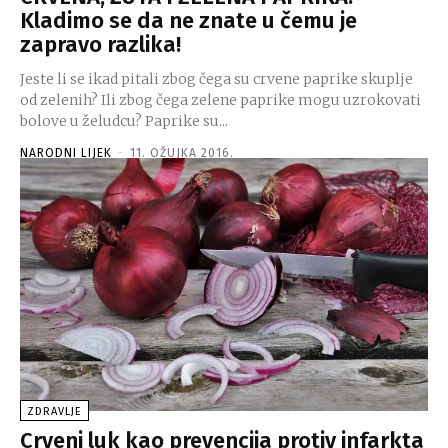
Kladimo se da ne znate u čemu je
zapravo razlika!
Jeste li se ikad pitali zbog čega su crvene paprike skuplje
od zelenih? Ili zbog čega zelene paprike mogu uzrokovati
bolove u želudcu? Paprike su...
NARODNI LIJEK
-
11. OŽUJKA 2016.
ZDRAVLJE
Crveni luk kao prevencija protiv infarkta