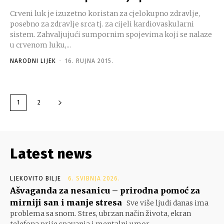
Crveni luk je izuzetno koristan za cjelokupno zdravlje,
posebno za zdravlje srca tj. za cijeli kardiovaskularni
sistem. Zahvaljujući sumpornim spojevima koji se nalaze
u crvenom luku,...
NARODNI LIJEK
-
16. RUJNA 2015.
1
2
Latest news
LJEKOVITO BILJE
6. SVIBNJA 2026.
Ašvaganda za nesanicu – prirodna pomoć za
mirniji san i manje stresa
Sve više ljudi danas ima
problema sa snom. Stres, ubrzan način života, ekran
telefona prije spavanja i mentalni umor...