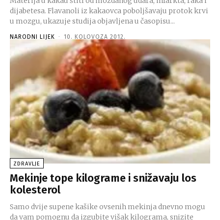
Materija u kakau štiti od moždanog udara, infarkta, raka i
dijabetesa. Flavanoli iz kakaovca poboljšavaju protok krvi
u mozgu, ukazuje studija objavljena u časopisu...
NARODNI LIJEK
-
10. KOLOVOZA 2012.
ZDRAVLJE
Mekinje tope kilograme i snižavaju los
kolesterol
Samo dvije supene kašike ovsenih mekinja dnevno mogu
da vam pomognu da izgubite višak kilograma, snizite