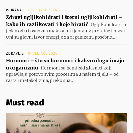
ISHRANA
12. VELJAČE 2026.
Zdravi ugljikohidrati i štetni ugljikohidrati –
kako ih razlikovati i koje birati?
Ugljikohidrati su
jedan od tri osnovna makronutrijenta, uz proteine i masti.
Oni su glavni izvor energije za organizam, posebno...
ZDRAVLJE
9. VELJAČE 2026.
Hormoni – što su hormoni i kakvu ulogu imaju
u organizmu
Hormoni su hemijski glasnici koji
upravljaju gotovo svim procesima u našem tijelu – od
rasta i metabolizma, preko sna...
Must read