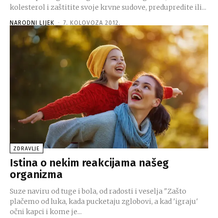
kolesterol i zaštitite svoje krvne sudove, predupredite ili...
NARODNI LIJEK
-
7. KOLOVOZA 2012.
ZDRAVLJE
Istina o nekim reakcijama našeg
organizma
Suze naviru od tuge i bola, od radosti i veselja "Zašto
plačemo od luka, kada pucketaju zglobovi, a kad 'igraju'
očni kapci i kome je...