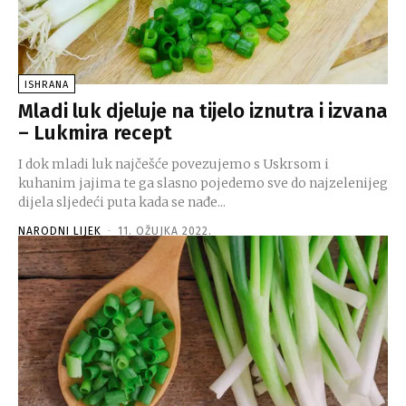
ISHRANA
Mladi luk djeluje na tijelo iznutra i izvana
– Lukmira recept
I dok mladi luk najčešće povezujemo s Uskrsom i
kuhanim jajima te ga slasno pojedemo sve do najzelenijeg
dijela sljedeći puta kada se nađe...
NARODNI LIJEK
-
11. OŽUJKA 2022.