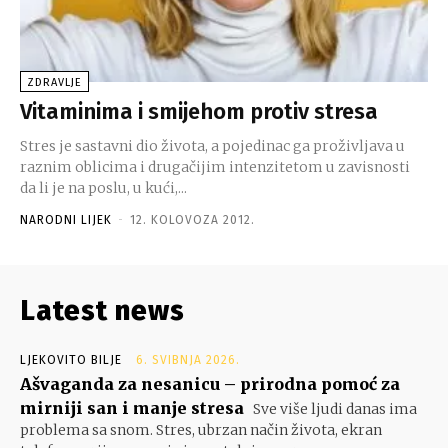
ZDRAVLJE
Vitaminima i smijehom protiv stresa
Stres je sastavni dio života, a pojedinac ga proživljava u
raznim oblicima i drugačijim intenzitetom u zavisnosti
da li je na poslu, u kući,...
NARODNI LIJEK
-
12. KOLOVOZA 2012.
Latest news
LJEKOVITO BILJE
6. SVIBNJA 2026.
Ašvaganda za nesanicu – prirodna pomoć za
mirniji san i manje stresa
Sve više ljudi danas ima
problema sa snom. Stres, ubrzan način života, ekran