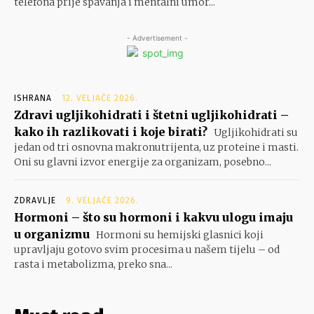
telefona prije spavanja i mentalni umor...
- Advertisement -
ISHRANA
12. VELJAČE 2026.
Zdravi ugljikohidrati i štetni ugljikohidrati –
kako ih razlikovati i koje birati?
Ugljikohidrati su
jedan od tri osnovna makronutrijenta, uz proteine i masti.
Oni su glavni izvor energije za organizam, posebno...
ZDRAVLJE
9. VELJAČE 2026.
Hormoni – što su hormoni i kakvu ulogu imaju
u organizmu
Hormoni su hemijski glasnici koji
upravljaju gotovo svim procesima u našem tijelu – od
rasta i metabolizma, preko sna...