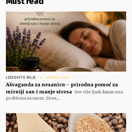
Must read
LJEKOVITO BILJE
6. SVIBNJA 2026.
Ašvaganda za nesanicu – prirodna pomoć za
mirniji san i manje stresa
Sve više ljudi danas ima
problema sa snom. Stres,...