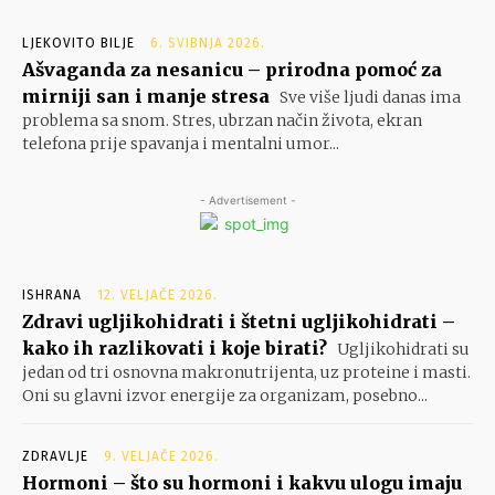
LJEKOVITO BILJE
6. SVIBNJA 2026.
Ašvaganda za nesanicu – prirodna pomoć za
mirniji san i manje stresa
Sve više ljudi danas ima
problema sa snom. Stres, ubrzan način života, ekran
telefona prije spavanja i mentalni umor...
- Advertisement -
ISHRANA
12. VELJAČE 2026.
Zdravi ugljikohidrati i štetni ugljikohidrati –
kako ih razlikovati i koje birati?
Ugljikohidrati su
jedan od tri osnovna makronutrijenta, uz proteine i masti.
Oni su glavni izvor energije za organizam, posebno...
ZDRAVLJE
9. VELJAČE 2026.
Hormoni – što su hormoni i kakvu ulogu imaju