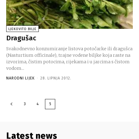
LJEKOVITO BILJE
Dragušac
Svakodnevno konzumiranje listova potočarke ili dragušca
(Nasturtium officinale), trajne vodene biljke koja raste na
izvorima, čistim potocima, rijekama i u jarcima s čistom
vodom...
NARODNI LIJEK
-
28. LIPNJA 2012.
3
4
5
Latest news