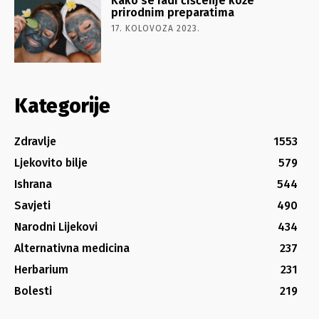
Kako se radi čišćenje kože
prirodnim preparatima
17. KOLOVOZA 2023.
Kategorije
Zdravlje
1553
Ljekovito bilje
579
Ishrana
544
Savjeti
490
Narodni Lijekovi
434
Alternativna medicina
237
Herbarium
231
Bolesti
219