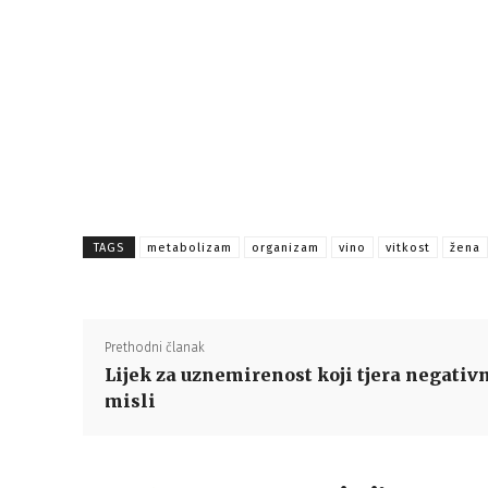
TAGS
metabolizam
organizam
vino
vitkost
žena
Prethodni članak
Lijek za uznemirenost koji tjera negativ
misli