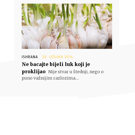
ISHRANA
28. OŽUJKA 2014.
Ne bacajte bijeli luk koji je
proklijao
Nije stvar u štednji, nego o
puno važnijim razlozima....