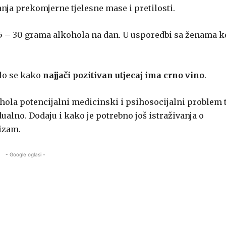
nja prekomjerne tjelesne mase i pretilosti.
15 – 30 grama alkohola na dan. U usporedbi sa ženama k
alo se kako
najjači pozitivan utjecaj ima crno vino
.
ohola potencijalni medicinski i psihosocijalni problem 
ualno. Dodaju i kako je potrebno još istraživanja o
izam.
- Google oglasi -