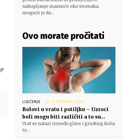
nakupljanje masnoće oko stomaka,
moguće je da...
Ovo morate pročitati
LIJEČENJE
23. LISTOPADA 2021.
Bolovi u vratu i potiljku – Uzroci
boli mogu biti različiti a to su…
Vrat se nalazi između glave i grudnog koša,
to...