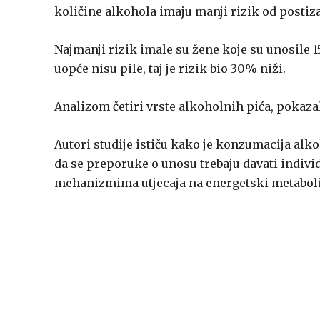
količine alkohola imaju manji rizik od postiza
Najmanji rizik imale su žene koje su unosile 
uopće nisu pile, taj je rizik bio 30% niži.
Analizom četiri vrste alkoholnih pića, pokaz
Autori studije ističu kako je konzumacija alk
da se preporuke o unosu trebaju davati individ
mehanizmima utjecaja na energetski metabol