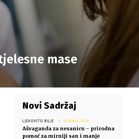
tjelesne mase
Novi Sadržaj
LJEKOVITO BILJE
6. SVIBNJA 2026.
Ašvaganda za nesanicu – prirodna
pomoć za mirniji san i manje