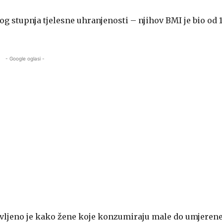
g stupnja tjelesne uhranjenosti – njihov BMI je bio od 1
- Google oglasi -
anovljeno je kako žene koje konzumiraju male do umjeren