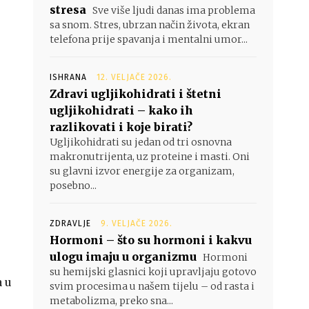
stresa
Sve više ljudi danas ima problema
sa snom. Stres, ubrzan način života, ekran
telefona prije spavanja i mentalni umor...
ISHRANA
12. VELJAČE 2026.
Zdravi ugljikohidrati i štetni
ugljikohidrati – kako ih
razlikovati i koje birati?
Ugljikohidrati su jedan od tri osnovna
makronutrijenta, uz proteine i masti. Oni
su glavni izvor energije za organizam,
posebno...
ZDRAVLJE
9. VELJAČE 2026.
Hormoni – što su hormoni i kakvu
ulogu imaju u organizmu
Hormoni
su hemijski glasnici koji upravljaju gotovo
a u
svim procesima u našem tijelu – od rasta i
metabolizma, preko sna...