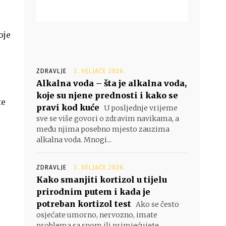
oje
ZDRAVLJE
3. VELJAČE 2026.
Alkalna voda – šta je alkalna voda,
koje su njene prednosti i kako se
te
pravi kod kuće
U posljednje vrijeme
sve se više govori o zdravim navikama, a
među njima posebno mjesto zauzima
alkalna voda. Mnogi...
ZDRAVLJE
3. VELJAČE 2026.
Kako smanjiti kortizol u tijelu
prirodnim putem i kada je
potreban kortizol test
Ako se često
osjećate umorno, nervozno, imate
problema sa snom ili primjećujete