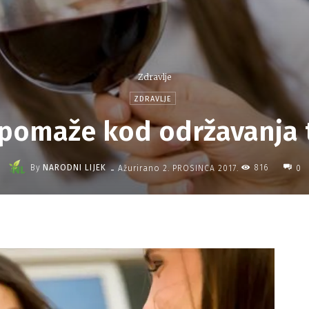
Zdravlje
ZDRAVLJE
pomaže kod održavanja 
-
By
NARODNI LIJEK
816
Ažurirano
2. PROSINCA 2017.
0