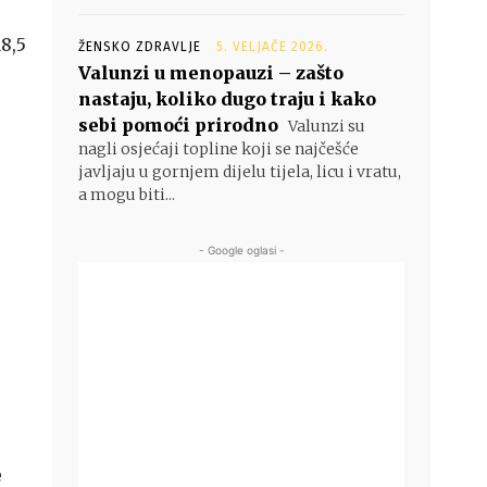
8,5
ŽENSKO ZDRAVLJE
5. VELJAČE 2026.
Valunzi u menopauzi – zašto
nastaju, koliko dugo traju i kako
sebi pomoći prirodno
Valunzi su
nagli osjećaji topline koji se najčešće
javljaju u gornjem dijelu tijela, licu i vratu,
a mogu biti...
- Google oglasi -
e