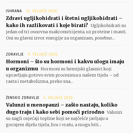
ISHRANA
12. VELJAČE 2026.
Zdravi ugljikohidrati i štetni ugljikohidrati –
kako ih razlikovati i koje birati?
Ugljikohidrati su
jedan od tri osnovna makronutrijenta, uz proteine i masti.
Oni su glavni izvor energije za organizam, posebno...
ZDRAVLJE
9. VELJAČE 2026.
Hormoni – što su hormoni i kakvu ulogu imaju
u organizmu
Hormoni su hemijski glasnici koji
upravljaju gotovo svim procesima u našem tijelu – od
rasta i metabolizma, preko sna...
ŽENSKO ZDRAVLJE
5. VELJAČE 2026.
Valunzi u menopauzi – zašto nastaju, koliko
dugo traju i kako sebi pomoći prirodno
Valunzi
su nagli osjećaji topline koji se najčešće javljaju u
gornjem dijelu tijela, licu i vratu, a mogu biti...