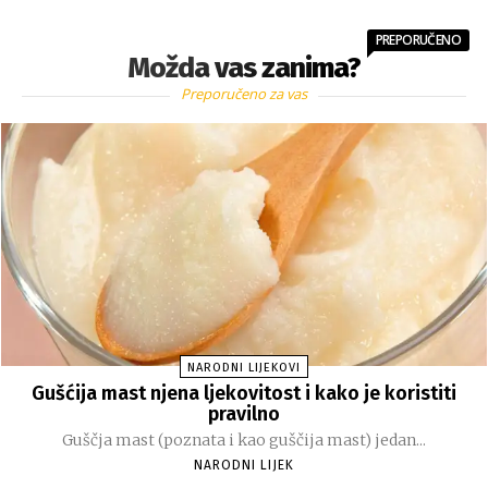
PREPORUČENO
Možda vas zanima?
Preporučeno za vas
NARODNI LIJEKOVI
Gušćija mast njena ljekovitost i kako je koristiti
pravilno
Guščja mast (poznata i kao guščija mast) jedan...
NARODNI LIJEK