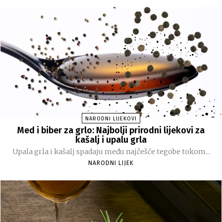
NARODNI LIJEKOVI
Med i biber za grlo: Najbolji prirodni lijekovi za
kašalj i upalu grla
Upala grla i kašalj spadaju među najčešće tegobe tokom...
NARODNI LIJEK