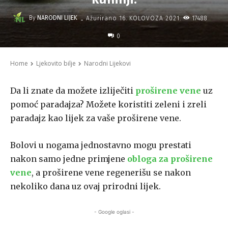
-
By
NARODNI LIJEK
17488
Ažurirano
16. KOLOVOZA 2021.
0
Home
Ljekovito bilje
Narodni Lijekovi
Da li znate da možete izliječiti
proširene vene
uz
pomoć paradajza? Možete koristiti zeleni i zreli
paradajz kao lijek za vaše proširene vene.
Bolovi u nogama jednostavno mogu prestati
nakon samo jedne primjene
obloga za proširene
vene
, a proširene vene regenerišu se nakon
nekoliko dana uz ovaj prirodni lijek.
- Google oglasi -