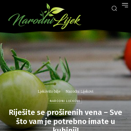
Ljekovito bilje
Narodni Lijekovi
NARODNI LIJEKOVI
Riješite se proširenih vena – Sve
što vam je potrebno imate u
kuhinji!