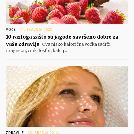
VOĆE
14. TRAVNJA 2023.
10 razloga zašto su jagode savršeno dobre za
vaše zdravlje
Ova nisko kalorična voćka sadrži
magnezij, cink, fosfor, kalcij...
ZDRAVLJE
23. SRPNJA 2014.