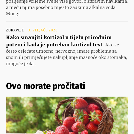
posljednje vrijeme sve se više govori o zdravim navikama,
a među njima posebno mjesto zauzima alkalna voda.
Mnogi...
ZDRAVLJE
3. VELJAČE 2026.
Kako smanjiti kortizol u tijelu prirodnim
putem i kada je potreban kortizol test
Ako se
često osjećate umorno, nervozno, imate problema sa
snom ili primjećujete nakupljanje masnoće oko stomaka,
moguće je da...
Ovo morate pročitati