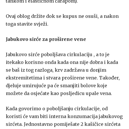
tankom i elastičnom čarapom).
Ovaj oblog držite dok se kupus ne osuši, a nakon
toga stavite svježi.
Jabukovo sirće za proširene vene
Jabukovo sirće poboljšava cirkulaciju , a to je
itekako korisno onda kada ona nije dobra i kada
se baš iz tog razloga, krv zadržava u donjim
ekstremitetima i stvara proširene vene. Također,
djeluje umirujuće pa će smanjiti bolove koje
možete da osjećate kao posljedicu upale vena.
Kada govorimo o poboljšanju cirkulacije, od
koristi će vam biti interna konzumacija jabukovog
sirćeta. Jednostavno pomiješate 2 kašičice sirćeta