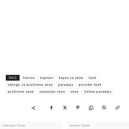
TAGS
čvorovi
kapilari
kupus za vene
lijek
obloge za proširene vene
paradajz
prirodni lijek
proširene vene
unutarnje vene
vene
Zeleni paradajz
Prethodni članak
Naredni članak