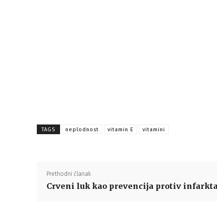
TAGS
neplodnost
vitamin E
vitamini
Prethodni članak
Crveni luk kao prevencija protiv infarkt