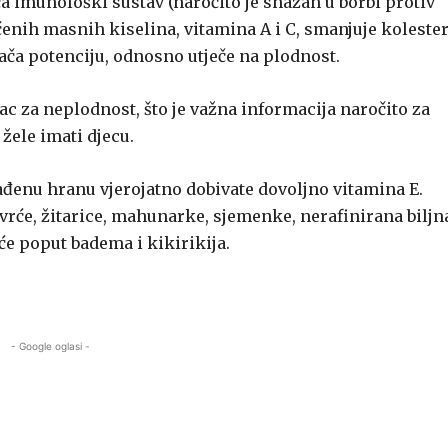
a imunološki sustav (naročito je snažan u borbi protiv
ćenih masnih kiselina, vitamina A i C, smanjuje kolester
jača potenciju, odnosno utječe na plodnost.
ac za neplodnost, što je važna informacija naročito za
žele imati djecu.
rađenu hranu vjerojatno dobivate dovoljno vitamina E.
ovrće, žitarice, mahunarke, sjemenke, nerafinirana biljn
će poput badema i kikirikija.
- Google oglasi -