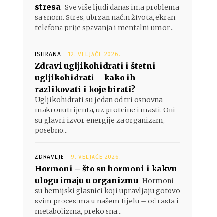
stresa
Sve više ljudi danas ima problema
sa snom. Stres, ubrzan način života, ekran
telefona prije spavanja i mentalni umor...
ISHRANA
12. VELJAČE 2026.
Zdravi ugljikohidrati i štetni
ugljikohidrati – kako ih
razlikovati i koje birati?
Ugljikohidrati su jedan od tri osnovna
makronutrijenta, uz proteine i masti. Oni
su glavni izvor energije za organizam,
posebno...
ZDRAVLJE
9. VELJAČE 2026.
Hormoni – što su hormoni i kakvu
ulogu imaju u organizmu
Hormoni
su hemijski glasnici koji upravljaju gotovo
svim procesima u našem tijelu – od rasta i
metabolizma, preko sna...