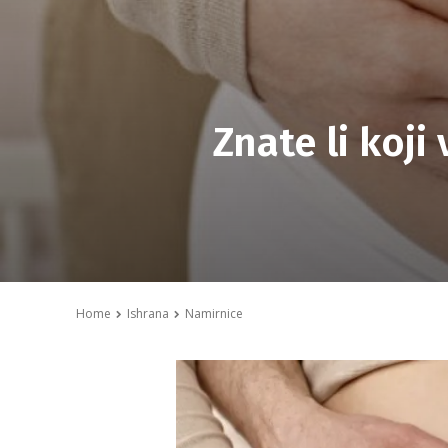
Znate li koji
Home
Ishrana
Namirnice