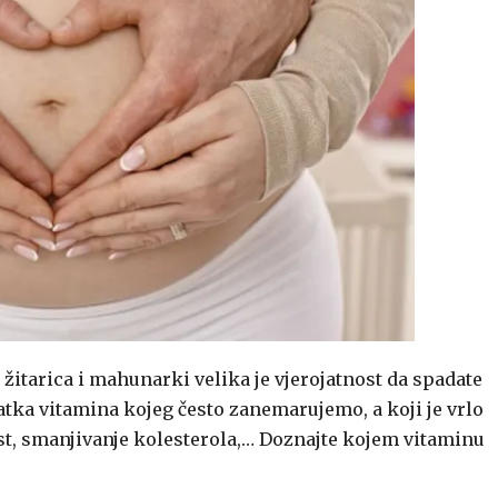
, žitarica i mahunarki velika je vjerojatnost da spadate
atka vitamina kojeg često zanemarujemo, a koji je vrlo
st, smanjivanje kolesterola,… Doznajte kojem vitaminu