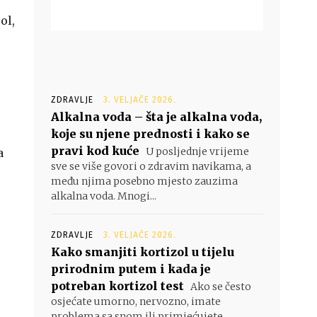
ol,
ZDRAVLJE
3. VELJAČE 2026.
Alkalna voda – šta je alkalna voda,
koje su njene prednosti i kako se
pravi kod kuće
U posljednje vrijeme
a
sve se više govori o zdravim navikama, a
među njima posebno mjesto zauzima
alkalna voda. Mnogi...
ZDRAVLJE
3. VELJAČE 2026.
Kako smanjiti kortizol u tijelu
prirodnim putem i kada je
potreban kortizol test
Ako se često
osjećate umorno, nervozno, imate
problema sa snom ili primjećujete