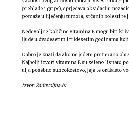
Važnost ovog antioskidanta je višestruka – jač
prehlade i gripe), sprječava oksidaciju nezasi
pomaže u liječenju tumora, srčanih bolesti te 
Nedovoljne količine vitamina E mogu biti kriv
ljude u dvadesetim i tridesetim godinama koji 
Dobro je znati da ako ne jedete pretjerano ob
Najbolji izvori vitamina E su zeleno lisnato p
ulja posebno suncokretovo, jaja te orašasto vo
Izvor: Zadovoljna.hr