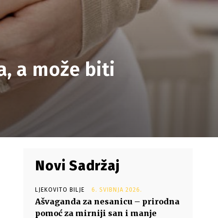
a, a može biti
Novi Sadržaj
LJEKOVITO BILJE
6. SVIBNJA 2026.
Ašvaganda za nesanicu – prirodna
pomoć za mirniji san i manje