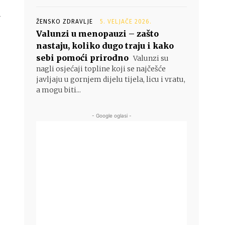
u
ŽENSKO ZDRAVLJE
5. VELJAČE 2026.
Valunzi u menopauzi – zašto
nastaju, koliko dugo traju i kako
sebi pomoći prirodno
Valunzi su
nagli osjećaji topline koji se najčešće
javljaju u gornjem dijelu tijela, licu i vratu,
a mogu biti...
- Google oglasi -