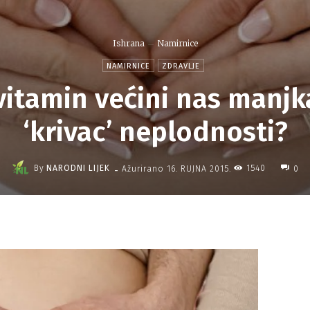
Ishrana
Namirnice
NAMIRNICE
ZDRAVLJE
 vitamin većini nas manjk
‘krivac’ neplodnosti?
-
By
NARODNI LIJEK
1540
Ažurirano
16. RUJNA 2015.
0