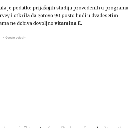
la je podatke prijašnjih studija provedenih u program
vey i otkrila da gotovo 90 posto ljudi u dvadesetim
nama ne dobiva dovoljno
vitamina E.
- Google oglasi -