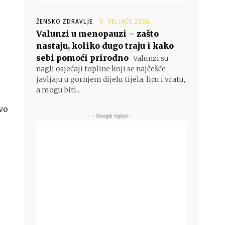
ŽENSKO ZDRAVLJE
5. VELJAČE 2026.
Valunzi u menopauzi – zašto
nastaju, koliko dugo traju i kako
sebi pomoći prirodno
Valunzi su
nagli osjećaji topline koji se najčešće
javljaju u gornjem dijelu tijela, licu i vratu,
a mogu biti...
vo
- Google oglasi -