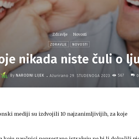
Zdravlje
Novosti
ZDRAVLJE
NOVOSTI
oje nikada niste čuli o l
-
By
NARODNI LIJEK
567
Ažurirano
29. STUDENOGA 2023.
0
ki mediji su izdvojili 10 najzanimljivijih, za koje
ja koju naučnici neprestano istražuju ne bi li dokučili n