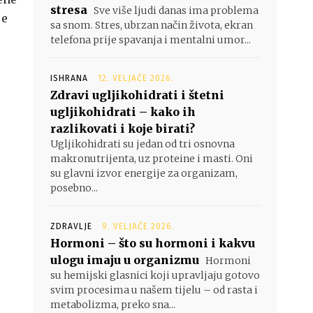
stresa
Sve više ljudi danas ima problema
je
sa snom. Stres, ubrzan način života, ekran
telefona prije spavanja i mentalni umor...
ISHRANA
12. VELJAČE 2026.
Zdravi ugljikohidrati i štetni
ugljikohidrati – kako ih
razlikovati i koje birati?
Ugljikohidrati su jedan od tri osnovna
makronutrijenta, uz proteine i masti. Oni
su glavni izvor energije za organizam,
posebno...
ZDRAVLJE
9. VELJAČE 2026.
Hormoni – što su hormoni i kakvu
ulogu imaju u organizmu
Hormoni
su hemijski glasnici koji upravljaju gotovo
svim procesima u našem tijelu – od rasta i
metabolizma, preko sna...