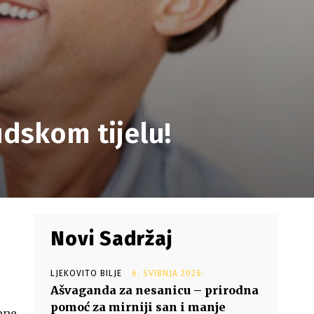
judskom tijelu!
Novi Sadržaj
LJEKOVITO BILJE
6. SVIBNJA 2026.
Ašvaganda za nesanicu – prirodna
pomoć za mirniji san i manje
jene