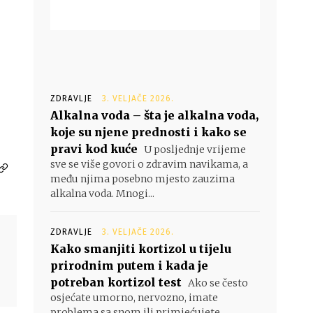
ZDRAVLJE
3. VELJAČE 2026.
Alkalna voda – šta je alkalna voda,
koje su njene prednosti i kako se
pravi kod kuće
U posljednje vrijeme
sve se više govori o zdravim navikama, a
među njima posebno mjesto zauzima
alkalna voda. Mnogi...
ZDRAVLJE
3. VELJAČE 2026.
Kako smanjiti kortizol u tijelu
prirodnim putem i kada je
potreban kortizol test
Ako se često
osjećate umorno, nervozno, imate
problema sa snom ili primjećujete