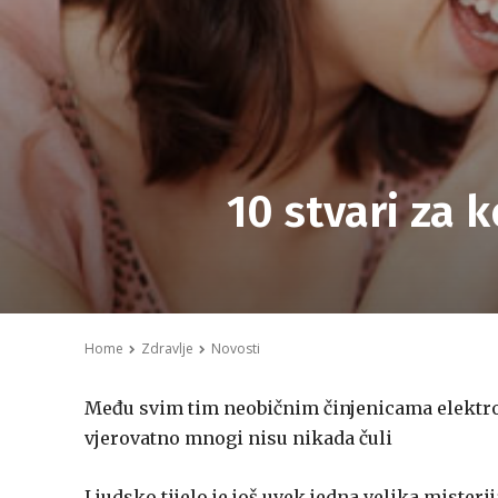
10 stvari za k
Home
Zdravlje
Novosti
Među svim tim neobičnim činjenicama elektrons
vjerovatno mnogi nisu nikada čuli
Ljudsko tijelo je još uvek jedna velika misteri