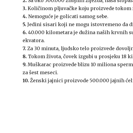
2.
Sa oko 500.000 znojnih žljezda, naša stopal
3.
Količinom pljuvačke koju proizvede tokom ž
4.
Nemoguće je golicati samog sebe.
5.
Jedini sisari koji ne mogu istovremeno da diš
6.
40.000 kilometara je dužina naših krvnih su
ekvatora.
7.
Za 30 minuta, ljudsko telo proizvede dovoljno
8.
Tokom života, čovek izgubi u prosjeku 18 k
9.
Muškarac proizvede blizu 10 miliona sperma
za šest meseci.
10.
Ženski jajnici proizvode 500.000 jajnih ćel