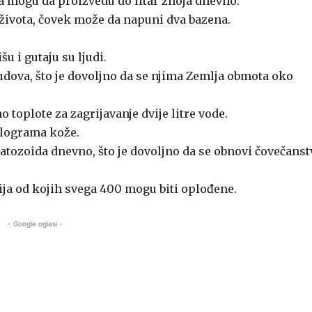
a mogu da proizvedu do litar znoja dnevno.
ivota, čovek može da napuni dva bazena.
u i gutaju su ljudi.
dova, što je dovoljno da se njima Zemlja obmota oko
 toplote za zagrijavanje dvije litre vode.
ilograma kože.
tozoida dnevno, što je dovoljno da se obnovi čovečanst
ija od kojih svega 400 mogu biti oplođene.
- Google oglasi -