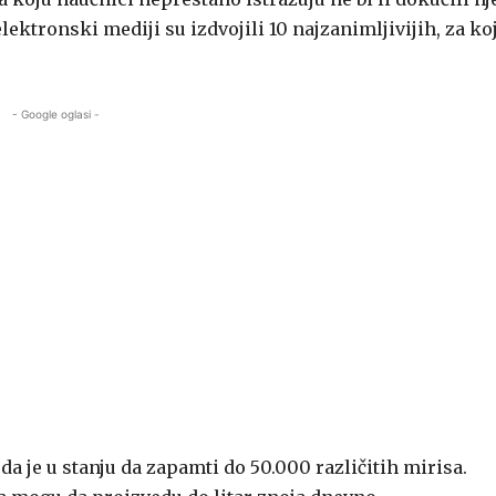
ktronski mediji su izdvojili 10 najzanimljivijih, za ko
- Google oglasi -
 je u stanju da zapamti do 50.000 različitih mirisa.