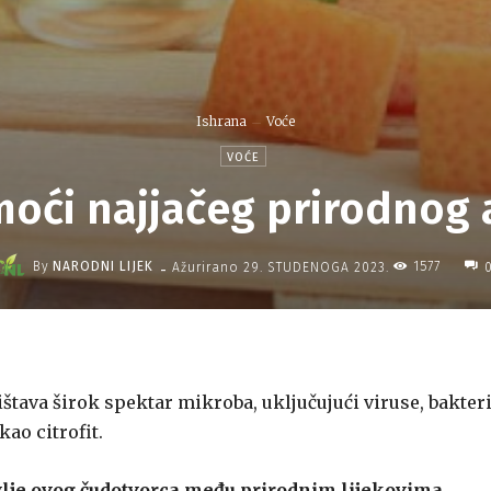
Ishrana
Voće
VOĆE
moći najjačeg prirodnog 
-
By
NARODNI LIJEK
1577
Ažurirano
29. STUDENOGA 2023.
ištava širok spektar mikroba, uključujući viruse, bakteri
kao citrofit.
vlje ovog čudotvorca među prirodnim lijekovima