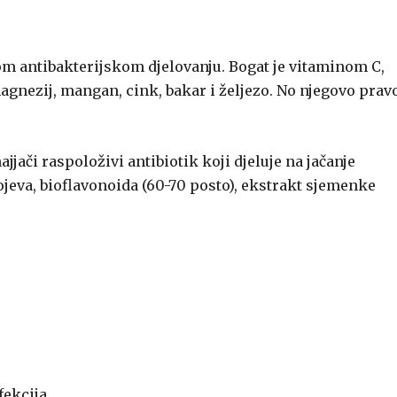
m antibakterijskom djelovanju. Bogat je vitaminom C,
, magnezij, mangan, cink, bakar i željezo. No njegovo prav
ajjači raspoloživi antibiotik koji djeluje na jačanje
ojeva, bioflavonoida (60-70 posto), ekstrakt sjemenke
fekcija