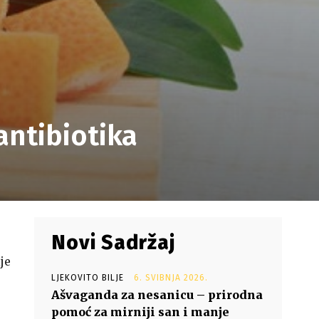
antibiotika
0
Novi Sadržaj
je
LJEKOVITO BILJE
6. SVIBNJA 2026.
Ašvaganda za nesanicu – prirodna
pomoć za mirniji san i manje