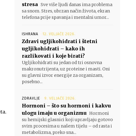
stresa
Sve više ljudi danas ima problema
sa snom. Stres, ubrzan način života, ekran
telefona prije spavanja i mentalni umor...
ISHRANA
12. VELJAČE 2026.
Zdravi ugljikohidrati i štetni
ugljikohidrati – kako ih
razlikovati i koje birati?
Ugljikohidrati su jedan od tri osnovna
makronutrijenta, uz proteine i masti. Oni
su glavni izvor energije za organizam,
posebno...
ZDRAVLJE
9. VELJAČE 2026.
Hormoni – što su hormoni i kakvu
ta.
ulogu imaju u organizmu
Hormoni
su hemijski glasnici koji upravljaju gotovo
svim procesima u našem tijelu – od rasta i
metabolizma, preko sna...