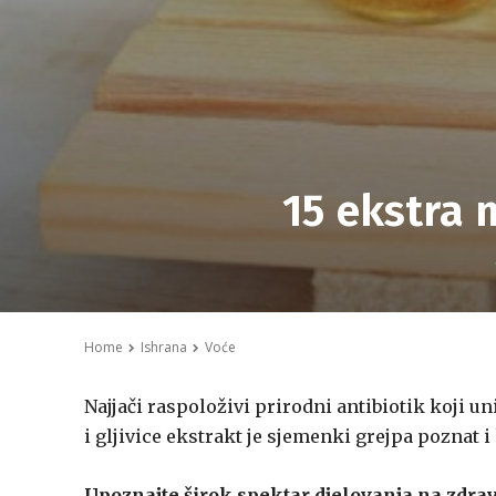
15 ekstra 
Home
Ishrana
Voće
Najjači raspoloživi prirodni antibiotik koji un
i gljivice ekstrakt je sjemenki grejpa poznat i 
Upoznajte širok spektar djelovanja na zdra