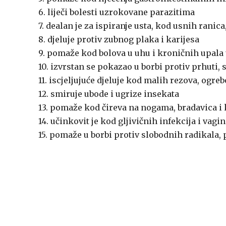
6. liječi bolesti uzrokovane parazitima
7. dealan je za ispiranje usta, kod usnih ranic
8. djeluje protiv zubnog plaka i karijesa
9. pomaže kod bolova u uhu i kroničnih upala
10. izvrstan se pokazao u borbi protiv prhuti,
11. iscjeljujuće djeluje kod malih rezova, ogre
12. smiruje ubode i ugrize insekata
13. pomaže kod čireva na nogama, bradavica i 
14. učinkovit je kod gljivičnih infekcija i vagi
15. pomaže u borbi protiv slobodnih radikala, p