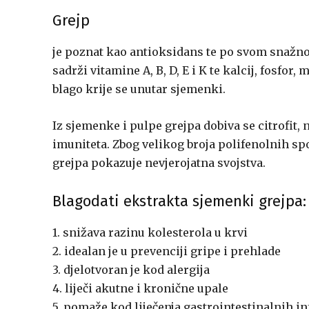
Grejp
je poznat kao antioksidans te po svom snažno
sadrži vitamine A, B, D, E i K te kalcij, fosfor
blago krije se unutar sjemenki.
Iz sjemenke i pulpe grejpa dobiva se citrofit, n
imuniteta. Zbog velikog broja polifenolnih sp
grejpa pokazuje nevjerojatna svojstva.
Blagodati ekstrakta sjemenki grejpa:
1. snižava razinu kolesterola u krvi
2. idealan je u prevenciji gripe i prehlade
3. djelotvoran je kod alergija
4. liječi akutne i kronične upale
5. pomaže kod liječenja gastrointestinalnih in