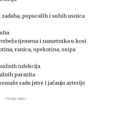
a, zadaha, popucalih i suhih usnica
 uha
 svrbeža tjemena i nametnika u kosi
botina, ranica, opekotina, osipa
kožnih infekcija
nalnih parazita
omaže radu jetre i jačanju arterije
- Google oglasi -