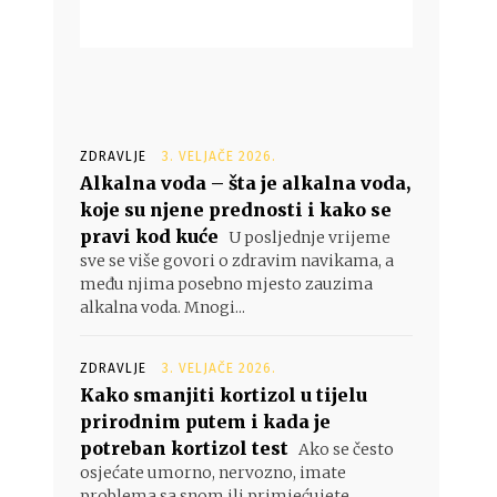
ZDRAVLJE
3. VELJAČE 2026.
Alkalna voda – šta je alkalna voda,
koje su njene prednosti i kako se
pravi kod kuće
U posljednje vrijeme
sve se više govori o zdravim navikama, a
među njima posebno mjesto zauzima
alkalna voda. Mnogi...
ZDRAVLJE
3. VELJAČE 2026.
Kako smanjiti kortizol u tijelu
prirodnim putem i kada je
potreban kortizol test
Ako se često
osjećate umorno, nervozno, imate
problema sa snom ili primjećujete