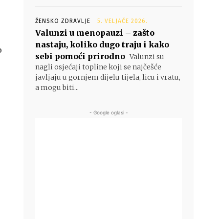
ŽENSKO ZDRAVLJE
5. VELJAČE 2026.
Valunzi u menopauzi – zašto
nastaju, koliko dugo traju i kako
o
sebi pomoći prirodno
Valunzi su
nagli osjećaji topline koji se najčešće
javljaju u gornjem dijelu tijela, licu i vratu,
a mogu biti...
- Google oglasi -