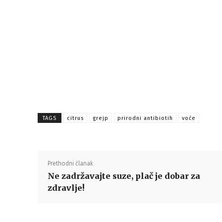
TAGS
citrus
grejp
prirodni antibiotih
voće
Prethodni članak
Ne zadržavajte suze, plač je dobar za
zdravlje!