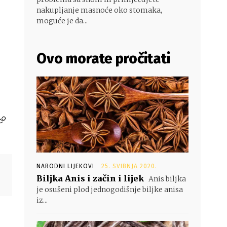
nakupljanje masnoće oko stomaka,
moguće je da...
Ovo morate pročitati
NARODNI LIJEKOVI
25. SVIBNJA 2020.
Biljka Anis i začin i lijek
Anis biljka
je osušeni plod jednogodišnje biljke anisa
iz...