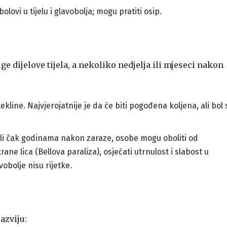
olovi u tijelu i glavobolja; mogu pratiti osip.
e dijelove tijela, a nekoliko nedjelja ili mjeseci nakon
ekline. Najvjerojatnije je da će biti pogođena koljena, ali bol 
li čak godinama nakon zaraze, osobe mogu oboliti od
ane lica (Bellova paraliza), osjećati utrnulost i slabost u
obolje nisu rijetke.
azviju: