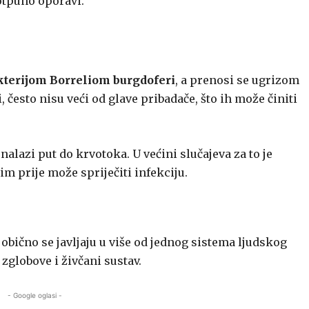
otpuno oporavi.
kterijom Borreliom burgdoferi
, a prenosi se ugrizom
, često nisu veći od glave pribadače, što ih može činiti
alazi put do krvotoka. U većini slučajeva za to je
im prije može spriječiti infekciju.
obično se javljaju u više od jednog sistema ljudskog
zglobove i živčani sustav.
- Google oglasi -