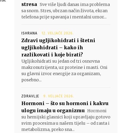
stresa
Sve više ljudi danas ima problema
sa snom. Stres, ubrzan način života, ekran
telefona prije spavanja i mentalni umor...
ISHRANA
12. VELJAČE 2026.
Zdravi ugljikohidrati i štetni
ugljikohidrati – kako ih
razlikovati i koje birati?
Ugljikohidrati su jedan od tri osnovna
makronutrijenta, uz proteine i masti. Oni
su glavni izvor energije za organizam,
posebno...
ZDRAVLJE
9. VELJAČE 2026.
Hormoni – što su hormoni i kakvu
ulogu imaju u organizmu
Hormoni
su hemijski glasnici koji upravljaju gotovo
svim procesima u našem tijelu – od rasta i
metabolizma, preko sna...