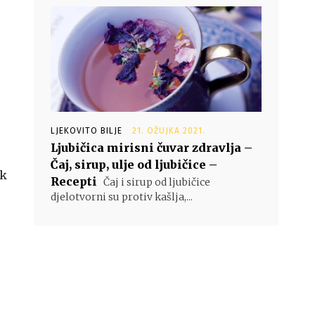
LJEKOVITO BILJE
21. OŽUJKA 2021.
Ljubičica mirisni čuvar zdravlja –
Čaj, sirup, ulje od ljubičice –
ak
Recepti
Čaj i sirup od ljubičice
djelotvorni su protiv kašlja,...