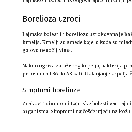
Lajmskom bolesti uz odgovarajuće liječenje p
Borelioza uzroci
Lajmska bolest ili borelioza uzrokovana je
ba
krpelja. Krpelji su smeđe boje, a kada su mladi
gotovo neuočljivima.
Nakon ugriza zaraženog krpelja, bakterija pron
potrebno od 36 do 48 sati. Uklanjanje krpelja č
Simptomi borelioze
Znakovi i simptomi Lajmske bolesti variraju i 
organizma. Simptomi najčešće utječu na kožu, 