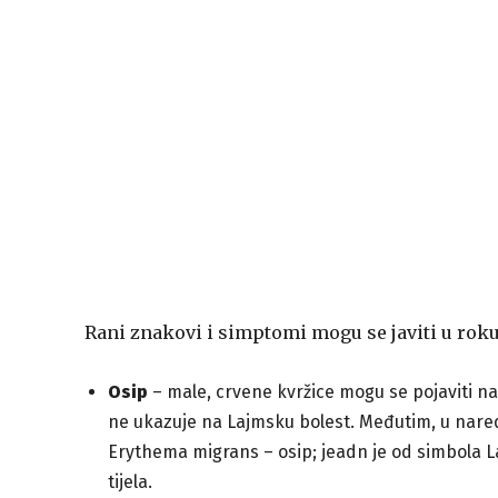
Rani znakovi i simptomi mogu se javiti u rok
Osip
– male, crvene kvržice mogu se pojaviti na
ne ukazuje na Lajmsku bolest. Međutim, u naredn
Erythema migrans – osip; jeadn je od simbola Laj
tijela.