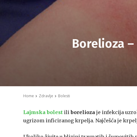
Borelioza –
Home
Zdravlje
Bolesti
Lajmska bolest
ili
borelioza
je infekcija uzr
ugrizom inficiranog krpelja. Najčešća je krpel
Ukoliko živite u blizini travnatih i šumovitih