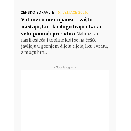
ŽENSKO ZDRAVLJE
5. VELJAČE 2026.
Valunzi u menopauzi – zašto
nastaju, koliko dugo traju i kako
sebi pomoći prirodno
Valunzi su
nagli osjećaji topline koji se najčešće
javljaju u gornjem dijelu tijela, licu i vratu,
a mogu biti...
- Google oglasi -