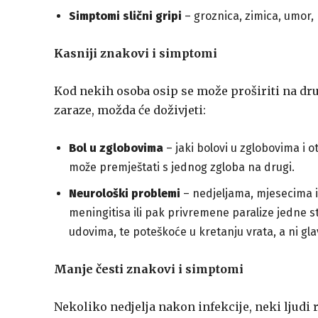
Simptomi slični gripi
– groznica, zimica, umor, b
Kasniji znakovi i simptomi
Kod nekih osoba osip se može proširiti na drug
zaraze, možda će doživjeti:
Bol u zglobovima
– jaki bolovi u zglobovima i ot
može premještati s jednog zgloba na drugi.
Neurološki problemi
– nedjeljama, mjesecima i
meningitisa ili pak privremene paralize jedne str
udovima, te poteškoće u kretanju vrata, a ni glav
Manje česti znakovi i simptomi
Nekoliko nedjelja nakon infekcije, neki ljudi r