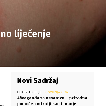
no liječenje
Novi Sadržaj
LJEKOVITO BILJE
6. SVIBNJA 2026.
Ašvaganda za nesanicu – prirodna
pomoć za mirniji san i manje
ost