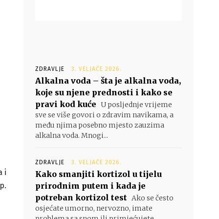
ZDRAVLJE
3. VELJAČE 2026.
Alkalna voda – šta je alkalna voda,
koje su njene prednosti i kako se
pravi kod kuće
U posljednje vrijeme
sve se više govori o zdravim navikama, a
među njima posebno mjesto zauzima
alkalna voda. Mnogi...
ZDRAVLJE
3. VELJAČE 2026.
 i
Kako smanjiti kortizol u tijelu
p.
prirodnim putem i kada je
potreban kortizol test
Ako se često
osjećate umorno, nervozno, imate
problema sa snom ili primjećujete