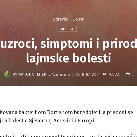
Zdravlje
Bolesti
BOLESTI
 uzroci, simptomi i prirod
lajmske bolesti
-
By
NARODNI LIJEK
16882
Ažurirano
5. SVIBNJA 2021.
0
okovana bakterijom Borreliom burgdoferi, a prenosi se
jna bolest u Sjevernoj Americi i Europi…
 područja ili tamo provodite vrijeme, imate veću mogućn