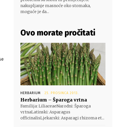
nakupljanje masnoće oko stomaka,
moguće je da...
Ovo morate pročitati
se
HERBARIUM
25. PROSINCA 2013.
Herbarium – Šparoga vrtna
Familija: LiliaceaeNarodni: Šparoga
vrtnaLatinski: Asparagus
officinalisLjekarski: Asparagi rhizoma et...