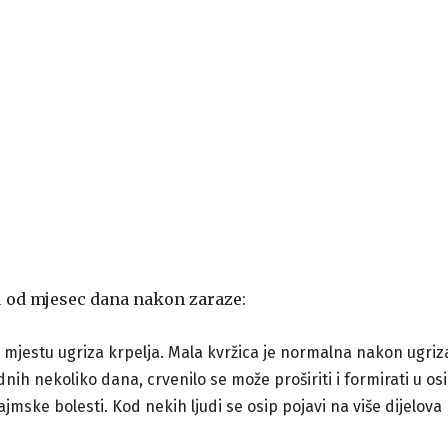
u od mjesec dana nakon zaraze:
 mjestu ugriza krpelja. Mala kvržica je normalna nakon ugriza
ih nekoliko dana, crvenilo se može proširiti i formirati u osi
mske bolesti. Kod nekih ljudi se osip pojavi na više dijelova