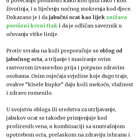
u povećanju plodnosti kako kod ljudi tako i kod
životinja, i u liječenju noćnog mokrenja kod djece.
Dokazano je i da
jabučni ocat kao lijek
snižava
povišeni krvni tlak
i da je odličan saveznik u
očuvanju vitke linije.
Protiv svraba na koži preporučuje se
oblog od
jabučnog octa
, a trljanje i masiranje ovim
rastvorom izvanredno prija i potpuno zdravim
osobama. Osim osjećaja svježine koje dugo traje,
ovakve “kisele kupke” daju koži mekoću, vlažnost
i zdravo rumenilo.
U svojstvu obloga ili sredstva za utrljavanje,
jabukov ocat se također primjenjuje kod
proširenih vena, u kombinaciji sa unutrašnjom
upotrebom octa, prelaskom na zdraviju ishranu i