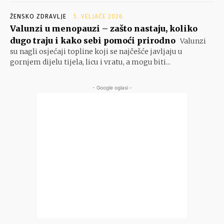
ŽENSKO ZDRAVLJE
5. VELJAČE 2026.
Valunzi u menopauzi – zašto nastaju, koliko
dugo traju i kako sebi pomoći prirodno
Valunzi
su nagli osjećaji topline koji se najčešće javljaju u
gornjem dijelu tijela, licu i vratu, a mogu biti...
- Google oglasi -