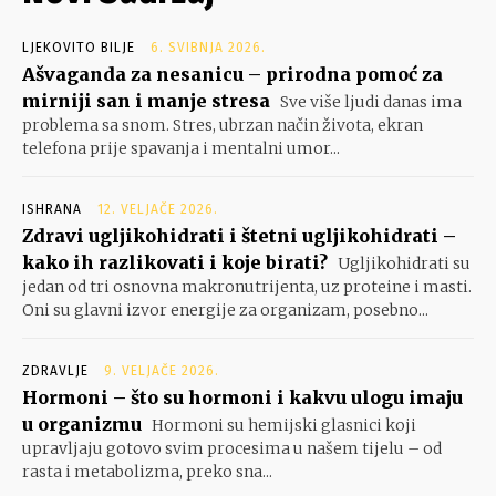
LJEKOVITO BILJE
6. SVIBNJA 2026.
Ašvaganda za nesanicu – prirodna pomoć za
mirniji san i manje stresa
Sve više ljudi danas ima
problema sa snom. Stres, ubrzan način života, ekran
telefona prije spavanja i mentalni umor...
ISHRANA
12. VELJAČE 2026.
Zdravi ugljikohidrati i štetni ugljikohidrati –
kako ih razlikovati i koje birati?
Ugljikohidrati su
jedan od tri osnovna makronutrijenta, uz proteine i masti.
Oni su glavni izvor energije za organizam, posebno...
ZDRAVLJE
9. VELJAČE 2026.
Hormoni – što su hormoni i kakvu ulogu imaju
u organizmu
Hormoni su hemijski glasnici koji
upravljaju gotovo svim procesima u našem tijelu – od
rasta i metabolizma, preko sna...