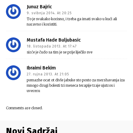
Junuz Bajric
9. svibnja 2014. At 20:25
To je svakako korisno, i treba ga imati svako u kući ali
naravno i koristiti.
Mustafa Hade Buljubasic
18. listopada 2013. At 17:47
sirće je čudo sa tim je se prije liječilo sve
Ibraimi Bekim
27. rujna 2013. At 21:05
pomazhe ocat ot divle jabuke sto posto za mershavanja iza
mnogo drugi bolesti tri meseca terapije traje ujutros i
uveceru
Comments are closed.
Novi Sadržaj