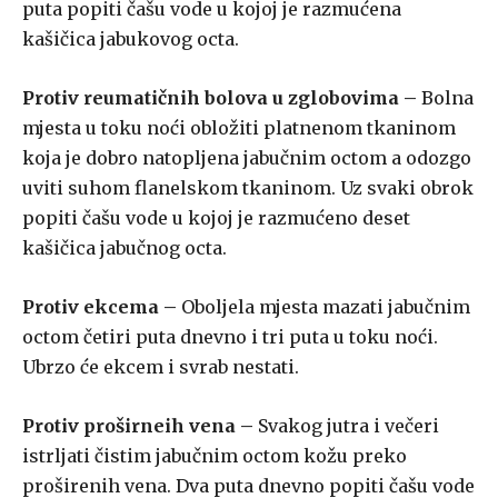
puta popiti čašu vode u kojoj je razmućena
kašičica jabukovog octa.
Protiv reumatičnih bolova u zglobovima –
Bolna
mjesta u toku noći obložiti platnenom tkaninom
koja je dobro natopljena jabučnim octom a odozgo
uviti suhom flanelskom tkaninom. Uz svaki obrok
popiti čašu vode u kojoj je razmućeno deset
kašičica jabučnog octa.
Protiv ekcema –
Oboljela mjesta mazati jabučnim
octom četiri puta dnevno i tri puta u toku noći.
Ubrzo će ekcem i svrab nestati.
Protiv proširneih vena –
Svakog jutra i večeri
istrljati čistim jabučnim octom kožu preko
proširenih vena. Dva puta dnevno popiti čašu vode