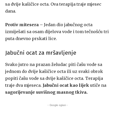
sa dvije kašičice octa. Ova terapija traje mjesec
dana.
Protiv mitesera –
Jedan dio jabučnog octa
izmiješati sa osam dijelova vode i tom tečnošću tri
puta dnevno prskati lice.
Jabučni ocat za mršavljenje
Svako jutro na prazan želudac piti čašu vode sa
jednom do dvije kašičice octa ili uz svaki obrok
popiti čašu vode sa dvije kašičice octa. Terapija
traje dva mjeseca.
Jabučni ocat kao lijek
utiče na
sagorijevanje suvišnog masnog tkiva.
- Google oglasi -