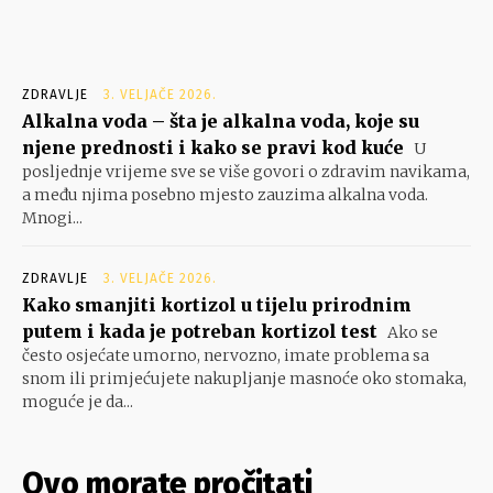
ZDRAVLJE
3. VELJAČE 2026.
Alkalna voda – šta je alkalna voda, koje su
njene prednosti i kako se pravi kod kuće
U
posljednje vrijeme sve se više govori o zdravim navikama,
a među njima posebno mjesto zauzima alkalna voda.
Mnogi...
ZDRAVLJE
3. VELJAČE 2026.
Kako smanjiti kortizol u tijelu prirodnim
putem i kada je potreban kortizol test
Ako se
često osjećate umorno, nervozno, imate problema sa
snom ili primjećujete nakupljanje masnoće oko stomaka,
moguće je da...
Ovo morate pročitati