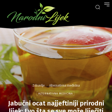
Zdravlje
Alternativna medicina
ALTERNATIVNA MEDICINA
Jabučni ocat najjeftiniji prirodni
lijek: Evo šta se sve može liječiti