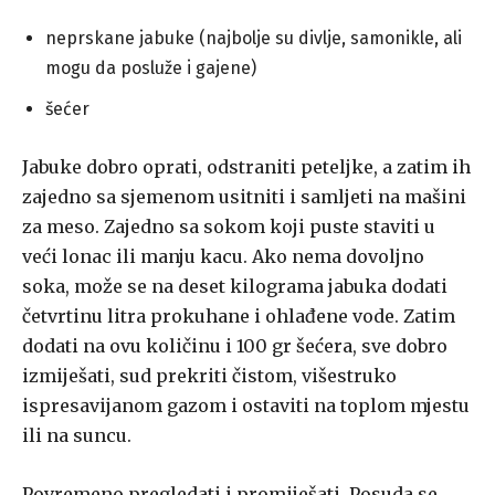
neprskane jabuke (najbolje su divlje, samonikle, ali
mogu da posluže i gajene)
šećer
Jabuke dobro oprati, odstraniti peteljke, a zatim ih
zajedno sa sjemenom usitniti i samljeti na mašini
za meso. Zajedno sa sokom koji puste staviti u
veći lonac ili manju kacu. Ako nema dovoljno
soka, može se na deset kilograma jabuka dodati
četvrtinu litra prokuhane i ohlađene vode. Zatim
dodati na ovu količinu i 100 gr šećera, sve dobro
izmiješati, sud prekriti čistom, višestruko
ispresavijanom gazom i ostaviti na toplom mjestu
ili na suncu.
Povremeno pregledati i promiješati. Posuda se