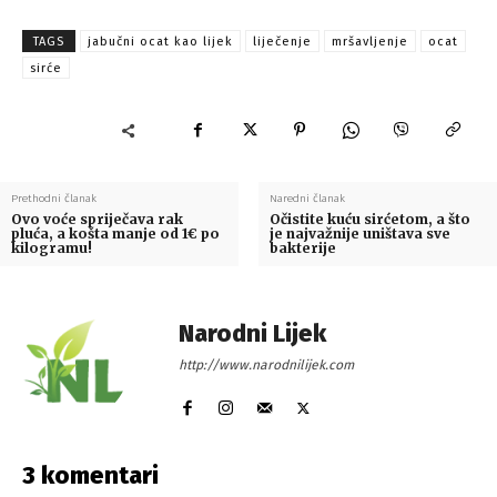
TAGS
jabučni ocat kao lijek
liječenje
mršavljenje
ocat
sirće
Prethodni članak
Naredni članak
Ovo voće spriječava rak
Očistite kuću sirćetom, a što
pluća, a košta manje od 1€ po
je najvažnije uništava sve
kilogramu!
bakterije
Narodni Lijek
http://www.narodnilijek.com
3 komentari