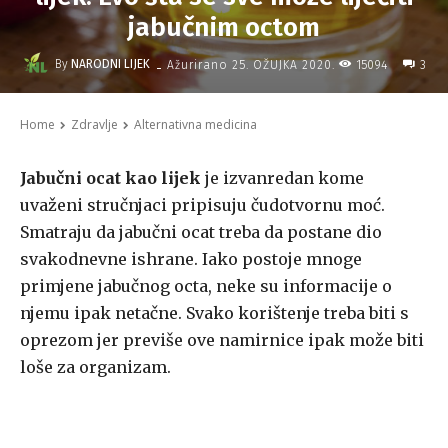
jabučnim octom
-
By
NARODNI LIJEK
15094
Ažurirano
25. OŽUJKA 2020.
3
Home
Zdravlje
Alternativna medicina
Jabučni ocat kao lijek
je izvanredan kome
uvaženi stručnjaci pripisuju čudotvornu moć.
Smatraju da jabučni ocat treba da postane dio
svakodnevne ishrane. Iako postoje mnoge
primjene jabučnog octa, neke su informacije o
njemu ipak netačne. Svako korištenje treba biti s
oprezom jer previše ove namirnice ipak može biti
loše za organizam.