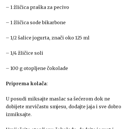
– 1 žličica praška za pecivo
– 1 žličica sode bikarbone
– 1/2 šalice jogurta, znači oko 125 ml
– 1/4 žličice soli
– 100 g otopljene čokolade
Priprema kolača
:
U posudi miksajte maslac sa šećerom dok ne
dobijete mrvičastu smjesu, dodajte jaja i sve dobro
izmiksajte.