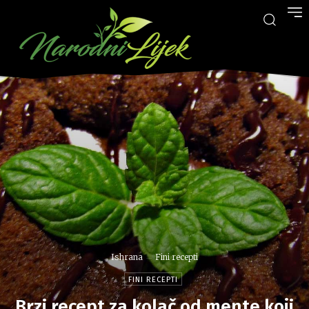
Ishrana
Fini recepti
FINI RECEPTI
Brzi recept za kolač od mente koji