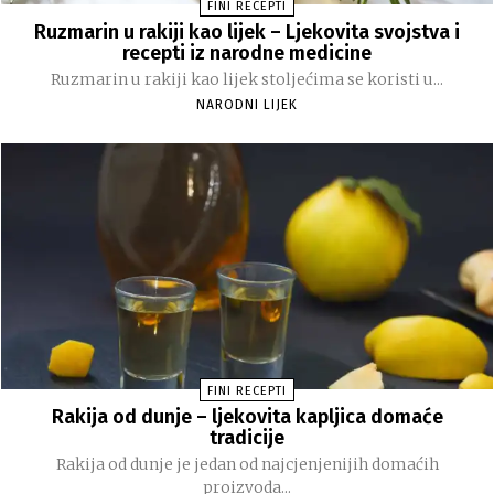
FINI RECEPTI
Ruzmarin u rakiji kao lijek – Ljekovita svojstva i
recepti iz narodne medicine
Ruzmarin u rakiji kao lijek stoljećima se koristi u...
NARODNI LIJEK
FINI RECEPTI
Rakija od dunje – ljekovita kapljica domaće
tradicije
Rakija od dunje je jedan od najcjenjenijih domaćih
proizvoda...