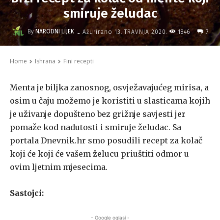
smiruje želudac
-
By
NARODNI LIJEK
1846
Ažurirano
13. TRAVNJA 2020.
7
Home
Ishrana
Fini recepti
Menta je biljka zanosnog, osvježavajućeg mirisa, a
osim u čaju možemo je koristiti u slasticama kojih
je uživanje dopušteno bez grižnje savjesti jer
pomaže kod nadutosti i smiruje želudac. Sa
portala Dnevnik.hr smo posudili recept za kolač
koji će koji će vašem želucu priuštiti odmor u
ovim ljetnim mjesecima.
Sastojci:
- Google oglasi -