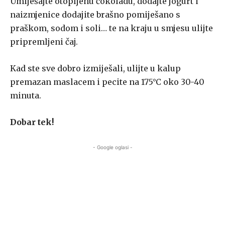
Umiješajte otopljenu čokoladu, dodajte jogurt i
naizmjenice dodajite brašno pomiješano s
praškom, sodom i soli… te na kraju u smjesu ulijte
pripremljeni čaj.
Kad ste sve dobro izmiješali, ulijte u kalup
premazan maslacem i pecite na 175°C oko 30-40
minuta.
Dobar tek!
- Google oglasi -