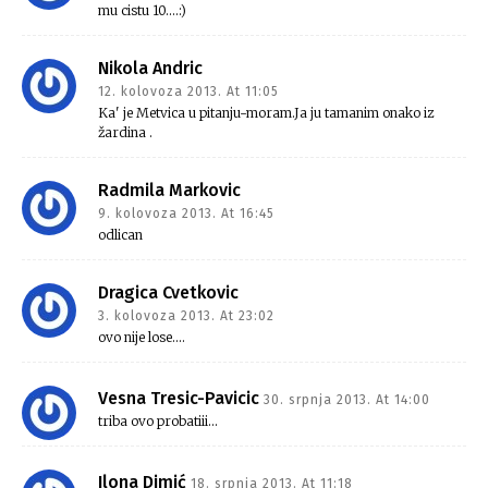
mu cistu 10….:)
Nikola Andric
12. kolovoza 2013. At 11:05
Ka' je Metvica u pitanju-moram.Ja ju tamanim onako iz
žardina .
Radmila Markovic
9. kolovoza 2013. At 16:45
odlican
Dragica Cvetkovic
3. kolovoza 2013. At 23:02
ovo nije lose….
Vesna Tresic-Pavicic
30. srpnja 2013. At 14:00
triba ovo probatiii…
Ilona Dimić
18. srpnja 2013. At 11:18