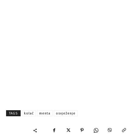
TAGS
kolač
menta
osvježenje