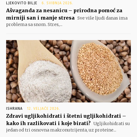
LJEKOVITO BILJE
6. SVIBNJA 2026.
Ašvaganda za nesanicu – prirodna pomoć za
mirniji san i manje stresa
Sve više ljudi danas ima
problema sa snom. Stres,...
ISHRANA
12. VELJAČE 2026.
Zdravi ugljikohidrati i štetni ugljikohidrati –
kako ih razlikovati i koje birati?
Ugljikohidrati su
jedan od tri osnovna makronutrijenta, uz proteine...