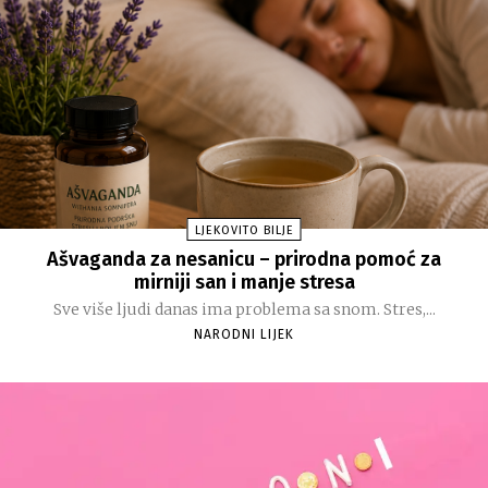
LJEKOVITO BILJE
Ašvaganda za nesanicu – prirodna pomoć za
mirniji san i manje stresa
Sve više ljudi danas ima problema sa snom. Stres,...
NARODNI LIJEK