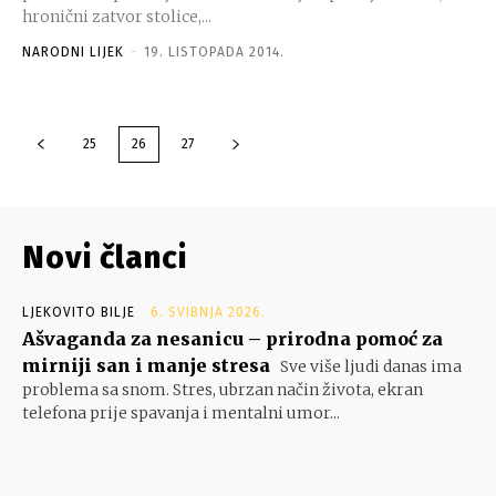
hronični zatvor stolice,...
NARODNI LIJEK
-
19. LISTOPADA 2014.
25
26
27
Novi članci
LJEKOVITO BILJE
6. SVIBNJA 2026.
Ašvaganda za nesanicu – prirodna pomoć za
mirniji san i manje stresa
Sve više ljudi danas ima
problema sa snom. Stres, ubrzan način života, ekran
telefona prije spavanja i mentalni umor...
- Google oglasi -