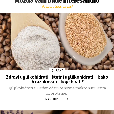
Možda vam bude interesantno
Preporučeno za vas!
ISHRANA
Zdravi ugljikohidrati i štetni ugljikohidrati – kako
ih razlikovati i koje birati?
Ugljikohidrati su jedan od tri osnovna makronutrijenta,
uz proteine...
NARODNI LIJEK